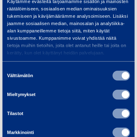
Käytämme evästeitä tarjoamamme sisällön ja mainosten
räätälöimiseen, sosiaalisen median ominaisuuksien
tukemiseen ja kävijämäärämme analysoimiseen. Lisäksi
jaamme sosiaalisen median, mainosalan ja analytiikka-
alan kumppaneillemme tietoja siitä, miten käytät
sivustoamme. Kumppanimme voivat yhdistää näitä
tietoja muihin tietoihin, joita olet antanut heille tai joita on
kerätty, kun olet käyttänyt heidän palvelujaan.
Suostumuksen
Välttämätön
valinta
Turvallisuus kilpailuetuna,
Mieltymykset
osana vastuullisuutta
Tilastot
Turvallisuusteema tulee siis vastaan monin tavoin,
Markkinointi
ja joskus kattava turvallisuusohjeistus voikin tuntua