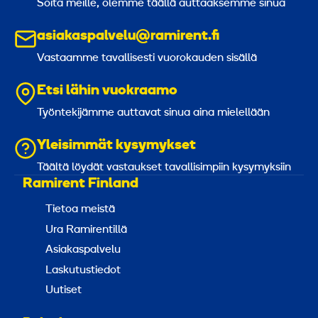
Soita meille, olemme täällä auttaaksemme sinua
asiakaspalvelu@ramirent.fi
Vastaamme tavallisesti vuorokauden sisällä
Etsi lähin vuokraamo
Työntekijämme auttavat sinua aina mielellään
Yleisimmät kysymykset
Täältä löydät vastaukset tavallisimpiin kysymyksiin
Ramirent Finland
Tietoa meistä
Ura Ramirentillä
Asiakaspalvelu
Laskutustiedot
Uutiset