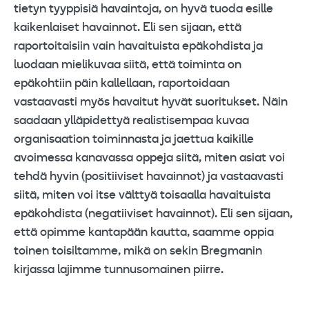
tietyn tyyppisiä havaintoja, on hyvä tuoda esille
kaikenlaiset havainnot. Eli sen sijaan, että
raportoitaisiin vain havaituista epäkohdista ja
luodaan mielikuvaa siitä, että toiminta on
epäkohtiin päin kallellaan, raportoidaan
vastaavasti myös havaitut hyvät suoritukset. Näin
saadaan ylläpidettyä realistisempaa kuvaa
organisaation toiminnasta ja jaettua kaikille
avoimessa kanavassa oppeja siitä, miten asiat voi
tehdä hyvin (positiiviset havainnot) ja vastaavasti
siitä, miten voi itse välttyä toisaalla havaituista
epäkohdista (negatiiviset havainnot). Eli sen sijaan,
että opimme kantapään kautta, saamme oppia
toinen toisiltamme, mikä on sekin Bregmanin
kirjassa lajimme tunnusomainen piirre.