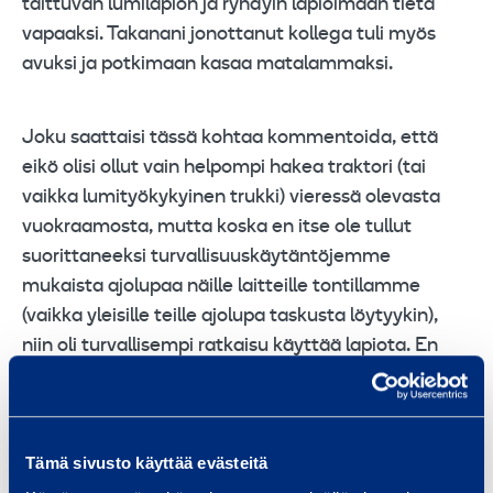
taittuvan lumilapion ja ryhdyin lapioimaan tietä
vapaaksi. Takanani jonottanut kollega tuli myös
avuksi ja potkimaan kasaa matalammaksi.
Joku saattaisi tässä kohtaa kommentoida, että
eikö olisi ollut vain helpompi hakea traktori (tai
vaikka lumityökykyinen trukki) vieressä olevasta
vuokraamosta, mutta koska en itse ole tullut
suorittaneeksi turvallisuuskäytäntöjemme
mukaista ajolupaa näille laitteille tontillamme
(vaikka yleisille teille ajolupa taskusta löytyykin),
niin oli turvallisempi ratkaisu käyttää lapiota. En
tunne tarvittavalla tasolla tontin sisäisen ajon
turvallisuusmääräyksiä, ja olisin siten voinut
saattaa itseni ja muut alttiiksi vaaralle.
Tämä sivusto käyttää evästeitä