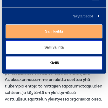
ylimitoitetulta ja raskaalta, mutta tästä syystä
muistutamme työntekijöitä niiden perusteista
Näytä tiedot
säännöllisesti, käymällä läpi tehtyjä
turvallisuushavaintoja yhteisissä tilaisuuksissa.
Salli kaikki
Turvallisuudesta onkin muodostunut yksi
kilpailukykymme peruspilareista, sillä
Salli valinta
pitkäjänteinen työ turvallisuuskulttuurin
edistämiseksi on tuonut meidät tilanteeseen,
Kiellä
missä meillä on alaan suhteutettuna
poikkeuksellisen alhainen tapaturmataajuus.
Asiakaskunnassamme on alettu asettaa yhä
tiukempia ehtoja toimittajien tapaturmataajuuden
suhteen, ja käytäntö on yleistymässä
vastuullisuusajattelun yleistyessä organisaatioissa.