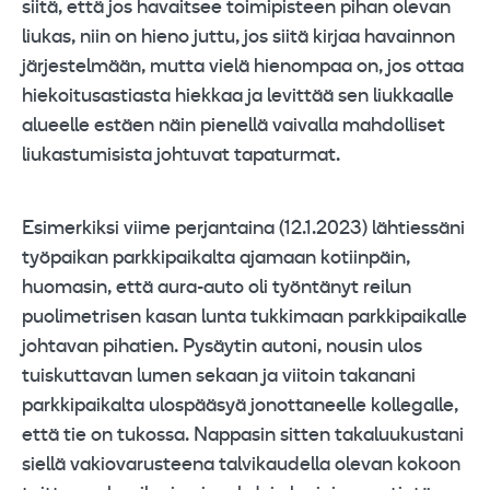
siitä, että jos havaitsee toimipisteen pihan olevan
liukas, niin on hieno juttu, jos siitä kirjaa havainnon
järjestelmään, mutta vielä hienompaa on, jos ottaa
hiekoitusastiasta hiekkaa ja levittää sen liukkaalle
alueelle estäen näin pienellä vaivalla mahdolliset
liukastumisista johtuvat tapaturmat.
Esimerkiksi viime perjantaina (12.1.2023) lähtiessäni
työpaikan parkkipaikalta ajamaan kotiinpäin,
huomasin, että aura-auto oli työntänyt reilun
puolimetrisen kasan lunta tukkimaan parkkipaikalle
johtavan pihatien. Pysäytin autoni, nousin ulos
tuiskuttavan lumen sekaan ja viitoin takanani
parkkipaikalta ulospääsyä jonottaneelle kollegalle,
että tie on tukossa. Nappasin sitten takaluukustani
siellä vakiovarusteena talvikaudella olevan kokoon