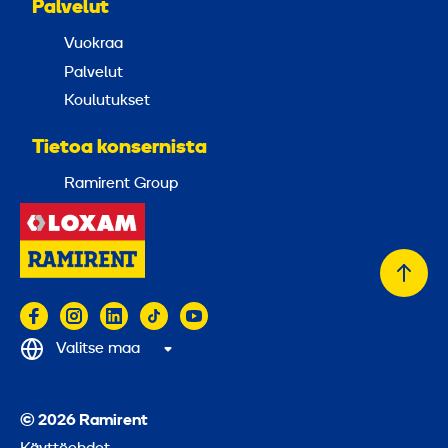
Palvelut
Vuokraa
Palvelut
Koulutukset
Tietoa konsernista
Ramirent Group
Takai
alkuu
Valitse maa
© 2026 Ramirent