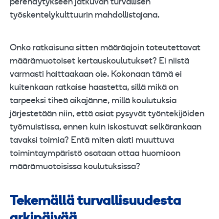
perehdytykseen jatkuvan turvallisen
työskentelykulttuurin mahdollistajana.
Onko ratkaisuna sitten määräajoin toteutettavat
määrämuotoiset kertauskoulutukset? Ei niistä
varmasti haittaakaan ole. Kokonaan tämä ei
kuitenkaan ratkaise haastetta, sillä mikä on
tarpeeksi tiheä aikajänne, millä koulutuksia
järjestetään niin, että asiat pysyvät työntekijöiden
työmuistissa, ennen kuin iskostuvat selkärankaan
tavaksi toimia? Entä miten alati muuttuva
toimintaympäristö osataan ottaa huomioon
määrämuotoisissa koulutuksissa?
Tekemällä turvallisuudesta
arkipäivää.