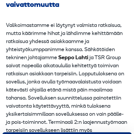
vaivattomuutta
Valikoimastamme ei löytynyt valmista ratkaisua,
mutta käärimme hihat ja lähdimme kehittämään
ratkaisua yhdessä asiakkaamme ja
yhteistyökumppanimme kanssa. Sähkötöiden
tekninen johtajamme
Seppo Lahti
ja TSR Group
saivat nopealla aikataululla kehitettyä toimivan
ratkaisun asiakkaan tarpeisiin. Lopputuloksena on
sovellus, jonka avulla työmaavalaistusta voidaan
kätevästi ohjailla etänä mistä päin maailmaa
tahansa. Sovelluksen suunnittelussa painotettiin
vaivatonta käytettävyyttä, minkä tuloksena
yksikertaisimmillaan sovelluksessa on vain päälle-
ja pois-toiminnot. Terminaali 2:n laajennustyömaan
tarpeisiin sovellukseen lisättiin myös