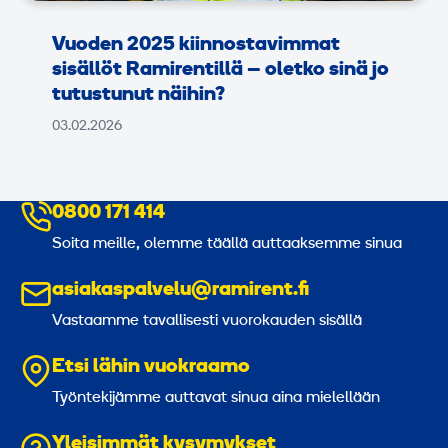
Vuoden 2025 kiinnostavimmat
sisällöt Ramirentillä – oletko sinä jo
tutustunut näihin?
03.02.2026
0800 171 414
Soita meille, olemme täällä auttaaksemme sinua
asiakaspalvelu@ramirent.fi
Vastaamme tavallisesti vuorokauden sisällä
Etsi lähin vuokraamo
Työntekijämme auttavat sinua aina mielellään
Yleisimmät kysymykset