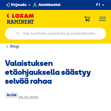
Hyppää
Kirjaudu
Asiakkaaksi
FI
sisältöön
Hae tuotteita, palveluita ja vuokraamoita
Hae tuotteita, palveluita ja vuokraamoita
Blogi
Valaistuksen
etäohjauksella säästyy
selvää rahaa
BLOGI
28.01.2020