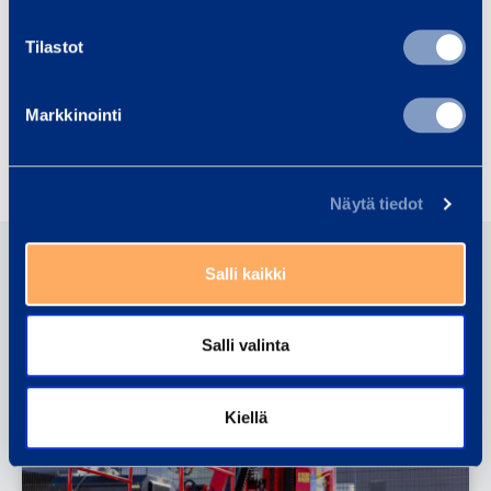
Seppo Lahti
Tilastot
tekninen päällikkö
seppo.lahti@ramirent.fi
+358 400 105 106
Markkinointi
Jaa
Näytä tiedot
Salli kaikki
Lue seuraavaksi
BLOGI
Salli valinta
Kiellä