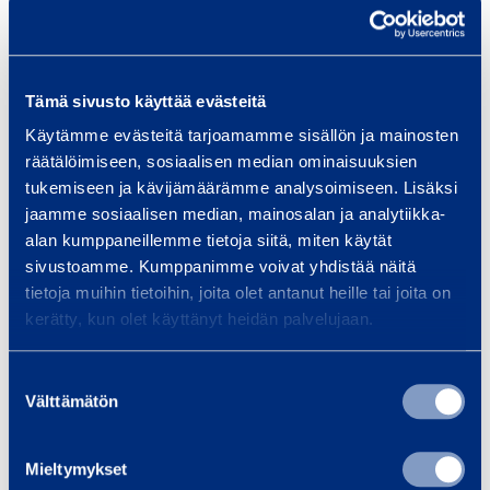
viikkokelloajastus, joka mahdollistaa valojen
syttymis- ja sammumisaikojen ohjelmoinnin
viikonpäivien mukaan.
Tämä sivusto käyttää evästeitä
Käytämme evästeitä tarjoamamme sisällön ja mainosten
”Sovellusta kehitetään jatkuvasti, ja
räätälöimiseen, sosiaalisen median ominaisuuksien
tulevaisuudessa sitä voidaankin käyttää myös
tukemiseen ja kävijämäärämme analysoimiseen. Lisäksi
esimerkiksi betoninkuivatuksen ohjaukseen ja
jaamme sosiaalisen median, mainosalan ja analytiikka-
seurantaan, kun sensoritiedot saadaan kulkemaan
alan kumppaneillemme tietoja siitä, miten käytät
molempiin suuntiin. Tavoitteemme on, että
sivustoamme. Kumppanimme voivat yhdistää näitä
tietoja muihin tietoihin, joita olet antanut heille tai joita on
myöhemmin sovelluksella voidaan ohjata työmailla
kerätty, kun olet käyttänyt heidän palvelujaan.
mitä tahansa haluttua sähkötoimista laitetta”, TSR
Groupin toimitusjohtaja
Toni Raivo
kommentoi.
Suostumuksen
Välttämätön
valinta
Ota yhteyttä myyntiin ja hoida oman työmaasi
valaistustarpeet kuntoon
Mieltymykset