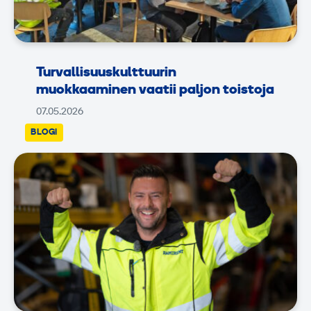
Turvallisuuskulttuurin
muokkaaminen vaatii paljon toistoja
07.05.2026
BLOGI