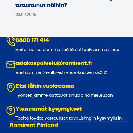
tutustunut näihin?
03.02.2026
0800 171 414
Soita meille, olemme täällä auttaaksemme sinua
asiakaspalvelu@ramirent.fi
Vastaamme tavallisesti vuorokauden sisällä
Etsi lähin vuokraamo
Työntekijämme auttavat sinua aina mielellään
Yleisimmät kysymykset
Täältä löydät vastaukset tavallisimpiin kysymyksiin
Ramirent Finland