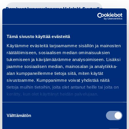
Ramirent konevuokraamo Helsinki, Suutarila
Palvelut
Tämä sivusto käyttää evästeitä
Käytämme evästeitä tarjoamamme sisällön ja mainosten
räätälöimiseen, sosiaalisen median ominaisuuksien
tukemiseen ja kävijämäärämme analysoimiseen. Lisäksi
Kuljetus
Puhdistus
Rakentaminen
RamiTurva
jaamme sosiaalisen median, mainosalan ja analytiikka-
alan kumppaneillemme tietoja siitä, miten käytät
Talotekniikka
Tankkaus
RamiFleet
Kiinteistöhuolto
sivustoamme. Kumppanimme voivat yhdistää näitä
tietoja muihin tietoihin, joita olet antanut heille tai joita on
Kuljetus ja logistiikka
kerätty, kun olet käyttänyt heidän palvelujaan.
Suostumuksen
Tuotteet
Välttämätön
valinta