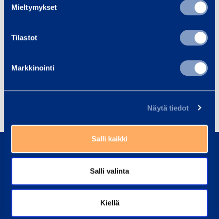
Mieltymykset
Aidat, portit, portaat ja tuentakalusto
Tilastot
Henkilönostimet
Maanrakennuskoneet
Markkinointi
Putoamissuojaus
Rakennuskoneet
Tilat
Trukit ja kurottajat
Näytä tiedot
0800 171 414
Salli kaikki
Soita meille, olemme täällä auttaaksemme sinua
Salli valinta
asiakaspalvelu@ramirent.fi
Vastaamme tavallisesti vuorokauden sisällä
Kiellä
Etsi lähin vuokraamo