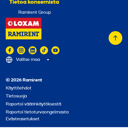
Tietoa konsernista
Ramirent Group
Takai
alkuu
Valitse maa
© 2026 Ramirent
Käyttöehdot
Tietosuoja
Raportoi väärinkäytöksestä
Raportoi tietoturvaongelmasta
Evästeasetukset