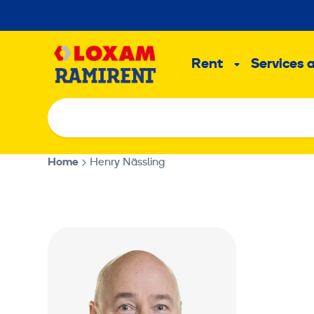
Skip
to
Main
content
Rent
Services 
Sub
menu
Home
Henry Nässling