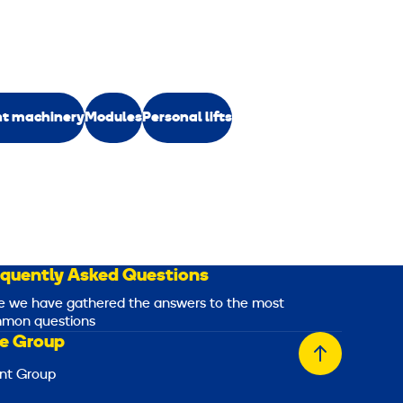
ht machinery
Modules
Personal lifts
equently Asked Questions
e we have gathered the answers to the most
mon questions
e Group
Back
nt Group
to