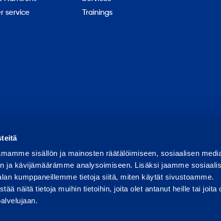
 service
Trainings
Report abuse
Report a security issue
Manage cookies
teitä
mamme sisällön ja mainosten räätälöimiseen, sosiaalisen medi
n ja kävijämäärämme analysoimiseen. Lisäksi jaamme sosiaali
alan kumppaneillemme tietoja siitä, miten käytät sivustoamme.
näitä tietoja muihin tietoihin, joita olet antanut heille tai joita 
palvelujaan.