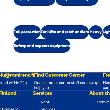
Fall protection
Forklifts and telehandlers
Heavy
Lig
Safety and support equipment
lu@ramirent.fi
Find Customer Center
Fr
pond within 24h
Our customer center staff can always
Her
help you
com
Finland
Services
About th
Rent
Ramire
t Ramirent
Services