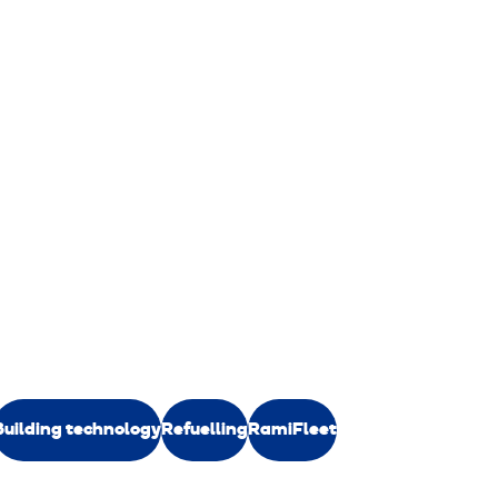
Building technology
Refuelling
RamiFleet