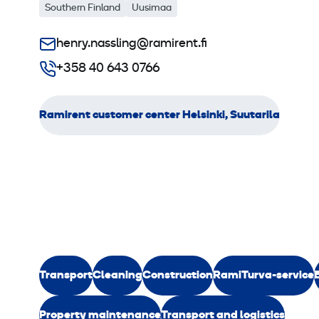
Southern Finland
Uusimaa
henry.nassling@ramirent.fi
+358 40 643 0766
Ramirent customer center Helsinki, Suutarila
Transport
Cleaning
Construction
RamiTurva-service
Property maintenance
Transport and logistics