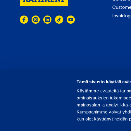
Customer
Invoicing
© 2026 Ramirent
Terms of use
Privacy notice
Tämä sivusto käyttää eväs
Käytämme evästeitä tarjoa
ominaisuuksien tukemisee
mainosalan ja analytiikka-
Kumppanimme voivat yhdistää 
kun olet käyttänyt heidän 