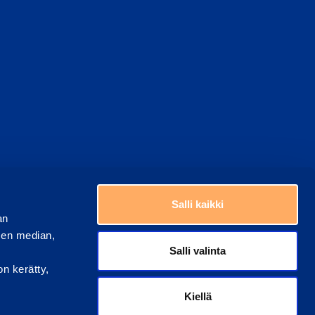
top
Choose a country
Salli kaikki
an
sen median,
Salli valinta
on kerätty,
Kiellä