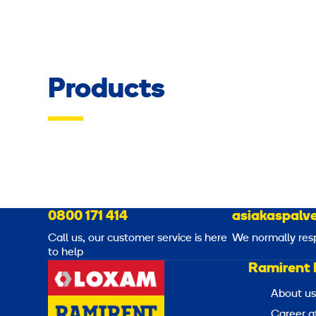
Products
0800 171 414
asiakaspalve
Call us, our customer service is here
We normally res
to help
Ramirent 
About us
Career a