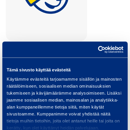
Jani Bolotin
suunnittelupäällikkö
Tämä sivusto käyttää evästeitä
Käytämme evästeitä tarjoamamme sisällön ja mainosten
räätälöimiseen, sosiaalisen median ominaisuuksien
Palvelut
tukemiseen ja kävijämäärämme analysoimiseen. Lisäksi
jaamme sosiaalisen median, mainosalan ja analytiikka-
alan kumppaneillemme tietoja siitä, miten käytät
sivustoamme. Kumppanimme voivat yhdistää näitä
tietoja muihin tietoihin, joita olet antanut heille tai joita on
Telineet ja sääsuojat
kerätty, kun olet käyttänyt heidän palvelujaan.