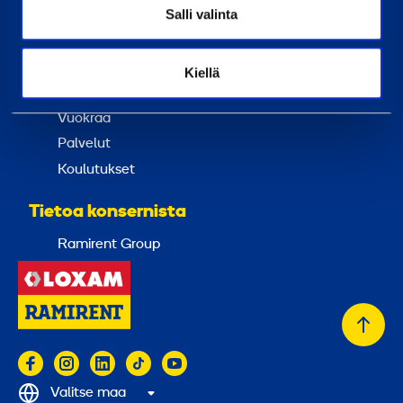
Salli valinta
Laskutustiedot
Uutiset
Kiellä
Palvelut
Vuokraa
Palvelut
Koulutukset
Tietoa konsernista
Ramirent Group
Takai
alkuu
Valitse maa