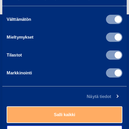
Suostumuksen
0800 171 414
Välttämätön
valinta
Soita meille, olemme täällä auttaaksemme sinua
Mieltymykset
asiakaspalvelu@ramirent.fi
Vastaamme tavallisesti vuorokauden sisällä
Tilastot
Etsi lähin vuokraamo
Työntekijämme auttavat sinua aina mielellään
Markkinointi
Yleisimmät kysymykset
Täältä löydät vastaukset tavallisimpiin kysymyksiin
Näytä tiedot
Ramirent Finland
Tietoa meistä
Salli kaikki
Ura Ramirentillä
Asiakaspalvelu