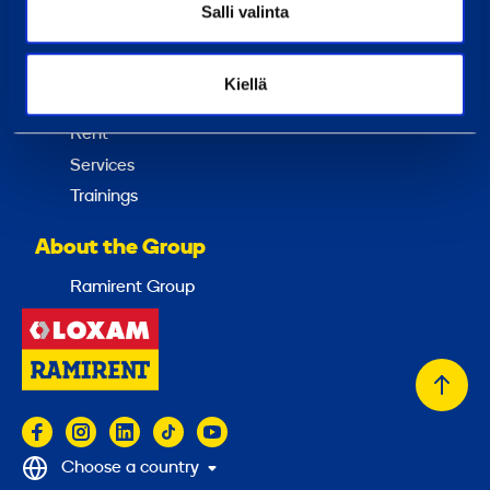
Salli valinta
Customer service
Invoicing
Kiellä
Services
Rent
Services
Trainings
About the Group
Ramirent Group
Back
to
top
Choose a country