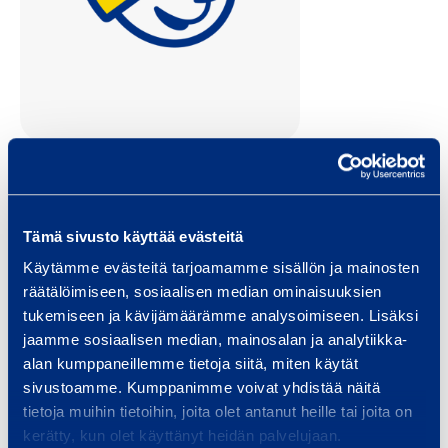
Jani Bolotin
Tämä sivusto käyttää evästeitä
Design Manager
Käytämme evästeitä tarjoamamme sisällön ja mainosten
räätälöimiseen, sosiaalisen median ominaisuuksien
tukemiseen ja kävijämäärämme analysoimiseen. Lisäksi
Services
jaamme sosiaalisen median, mainosalan ja analytiikka-
alan kumppaneillemme tietoja siitä, miten käytät
sivustoamme. Kumppanimme voivat yhdistää näitä
tietoja muihin tietoihin, joita olet antanut heille tai joita on
Scaffolding and weather shelters
kerätty, kun olet käyttänyt heidän palvelujaan.