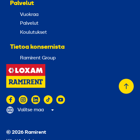
Palvelut
Vuokraa
Palvelut
Koulutukset
Tietoa konsernista
Ramirent Group
Takai
alkuu
Valitse maa
© 2026 Ramirent