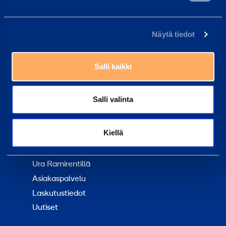
Soita meille, olemme täällä auttaaksemme sinua
asiakaspalvelu@ramirent.fi
Näytä tiedot
Vastaamme tavallisesti vuorokauden sisällä
Etsi lähin vuokraamo
Salli kaikki
Työntekijämme auttavat sinua aina mielellään
Salli valinta
Yleisimmät kysymykset
Täältä löydät vastaukset tavallisimpiin kysymyksiin
Ramirent Finland
Kiellä
Tietoa meistä
Ura Ramirentillä
Asiakaspalvelu
Laskutustiedot
Uutiset