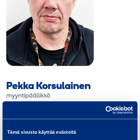
Pekka Korsulainen
myyntipäällikkö
Etelä-Suomi
Pääkaupunkiseutu
Uusimaa
pekka.korsulainen@ramirent.fi
Tämä sivusto käyttää evästeitä
+358 40 683 7121