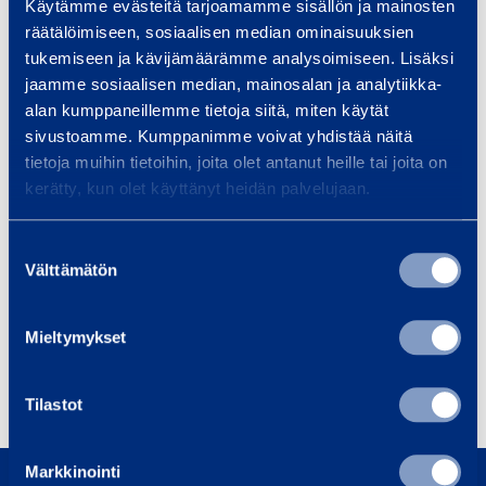
Käytämme evästeitä tarjoamamme sisällön ja mainosten
räätälöimiseen, sosiaalisen median ominaisuuksien
Palvelut
tukemiseen ja kävijämäärämme analysoimiseen. Lisäksi
jaamme sosiaalisen median, mainosalan ja analytiikka-
alan kumppaneillemme tietoja siitä, miten käytät
sivustoamme. Kumppanimme voivat yhdistää näitä
tietoja muihin tietoihin, joita olet antanut heille tai joita on
Telineet ja sääsuojat
kerätty, kun olet käyttänyt heidän palvelujaan.
Suostumuksen
Tuotteet
Välttämätön
valinta
Mieltymykset
Sääsuojat
Telineet
Tilastot
0800 171 414
Markkinointi