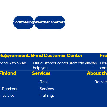
Scaffolding
Weather shelters
lu@ramirent.fi
Find Customer Center
Fr
pond within 24h
Our customer center staff can always
Her
help you
com
Finland
Services
About th
Rent
Ramire
t Ramirent
Services
 service
Trainings