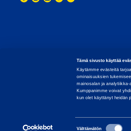
© 2026 Ramirent
Terms of use
Privacy notice
Tämä sivusto käyttää eväs
Käytämme evästeitä tarjoa
ominaisuuksien tukemisee
mainosalan ja analytiikka-
Kumppanimme voivat yhdistää 
kun olet käyttänyt heidän 
Suostumuksen
Välttämätön