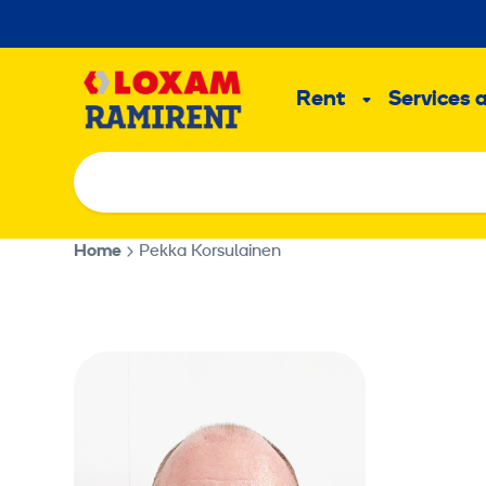
Skip
to
Main
content
Rent
Services 
Sub
menu
Home
Pekka Korsulainen