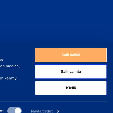
Choose a country
Salli kaikki
an
sen median,
Salli valinta
on kerätty,
Kiellä
ti
Näytä tiedot