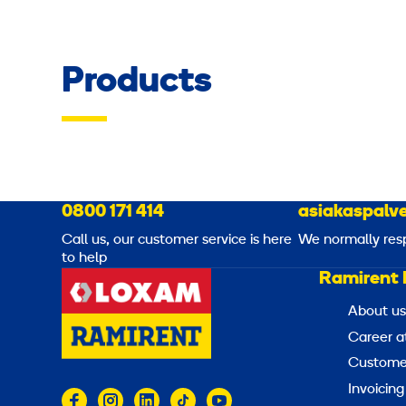
Products
0800 171 414
asiakaspalve
Call us, our customer service is here
We normally res
to help
Ramirent 
About us
Career a
Customer
Invoicing