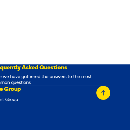
equently Asked Questions
e we have gathered the answers to the most
mon questions
e Group
Back
nt Group
to
top