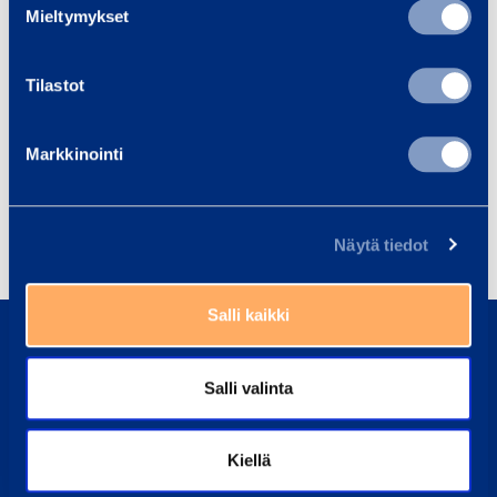
Mieltymykset
Aidat, portit, portaat ja tuentakalusto
Tilastot
Henkilönostimet
Maanrakennuskoneet
Markkinointi
Putoamissuojaus
Rakennuskoneet
Tilat
Trukit ja kurottajat
Näytä tiedot
0800 171 414
Salli kaikki
Soita meille, olemme täällä auttaaksemme sinua
Salli valinta
asiakaspalvelu@ramirent.fi
Vastaamme tavallisesti vuorokauden sisällä
Kiellä
Etsi lähin vuokraamo