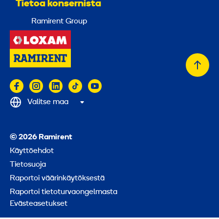
Tietoa konsernista
Ramirent Group
Takai
alkuu
Valitse maa
© 2026 Ramirent
Käyttöehdot
Tietosuoja
Raportoi väärinkäytöksestä
Raportoi tietoturvaongelmasta
Evästeasetukset