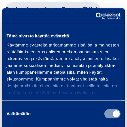
Ramirent konevuokraamo Tampere, Pirkkala
Palvelut
Tämä sivusto käyttää evästeitä
Käytämme evästeitä tarjoamamme sisällön ja mainosten
räätälöimiseen, sosiaalisen median ominaisuuksien
tukemiseen ja kävijämäärämme analysoimiseen. Lisäksi
Kuljetus
Puhdistus
Rakentaminen
RamiTurva
jaamme sosiaalisen median, mainosalan ja analytiikka-
alan kumppaneillemme tietoja siitä, miten käytät
Talotekniikka
Tankkaus
RamiFleet
Kiinteistöhuolto
sivustoamme. Kumppanimme voivat yhdistää näitä
tietoja muihin tietoihin, joita olet antanut heille tai joita on
Kuljetus ja logistiikka
kerätty, kun olet käyttänyt heidän palvelujaan.
Suostumuksen
Tuotteet
Välttämätön
valinta