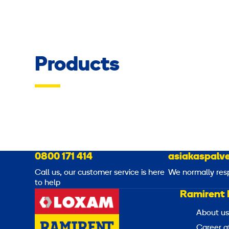
Products
0800 171 414
asiakaspalve
Call us, our customer service is here
We normally res
to help
Ramirent 
About us
Career a