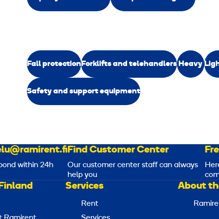
Fall protection
Forklifts and telehandlers
Heavy
Lig
Safety and support equipment
lu@ramirent.fi
Find Customer Center
Fr
pond within 24h
Our customer center staff can always
Her
help you
com
Finland
Services
About th
Rent
Ramire
t Ramirent
Services