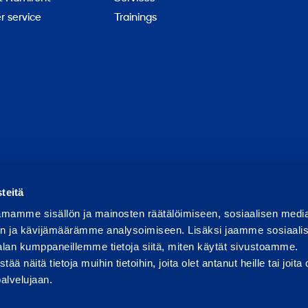
 service
Trainings
Report abuse
Report a security issue
Manage cookies
teitä
mamme sisällön ja mainosten räätälöimiseen, sosiaalisen medi
n ja kävijämäärämme analysoimiseen. Lisäksi jaamme sosiaali
alan kumppaneillemme tietoja siitä, miten käytät sivustoamme.
näitä tietoja muihin tietoihin, joita olet antanut heille tai joita 
palvelujaan.