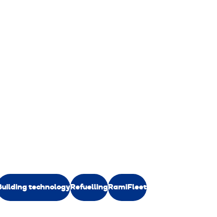
Building technology
Refuelling
RamiFleet