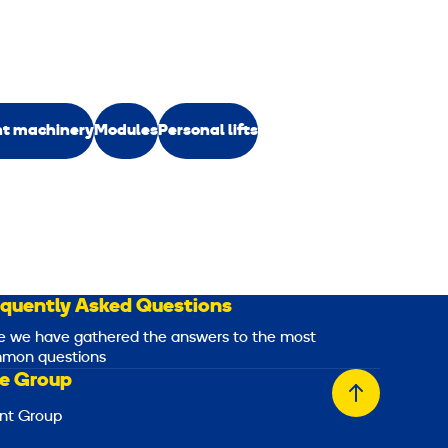
ht machinery
Modules
Personal lifts
equently Asked Questions
e we have gathered the answers to the most
mon questions
e Group
Back
nt Group
to