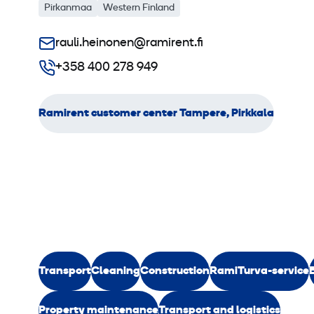
Pirkanmaa
Western Finland
rauli.heinonen@ramirent.fi
+358 400 278 949
Ramirent customer center Tampere, Pirkkala
Transport
Cleaning
Construction
RamiTurva-service
Property maintenance
Transport and logistics