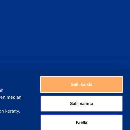
top
Choose a country
Salli kaikki
an
sen median,
Salli valinta
on kerätty,
Kiellä