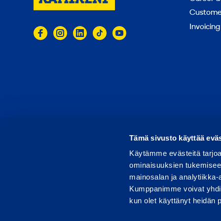
Customer
Invoicing
© 2026 Ramirent
Terms of use
Privacy notice
Tämä sivusto käyttää eväs
Käytämme evästeitä tarjoa
ominaisuuksien tukemisee
mainosalan ja analytiikka-
Kumppanimme voivat yhdistää 
kun olet käyttänyt heidän 