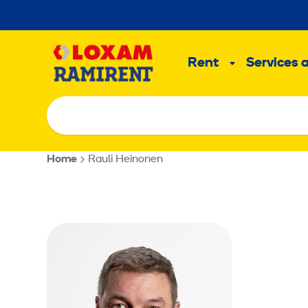
Skip
to
Main
content
Rent
Services 
Sub
menu
Home
Rauli Heinonen