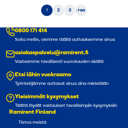
Seu
1
2
3
raa
va »
0800 171 414
Soita meille, olemme täällä auttaaksemme sinua
asiakaspalvelu@ramirent.fi
Vastaamme tavallisesti vuorokauden sisällä
Etsi lähin vuokraamo
Työntekijämme auttavat sinua aina mielellään
Yleisimmät kysymykset
Täältä löydät vastaukset tavallisimpiin kysymyksiin
Ramirent Finland
Tietoa meistä