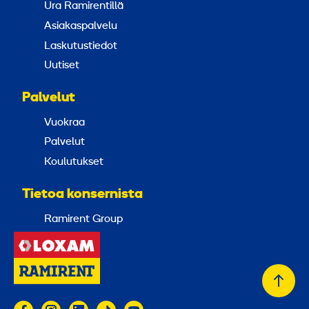
Ura Ramirentillä
Asiakaspalvelu
Laskutustiedot
Uutiset
Palvelut
Vuokraa
Palvelut
Koulutukset
Tietoa konsernista
Ramirent Group
Takai
alkuu