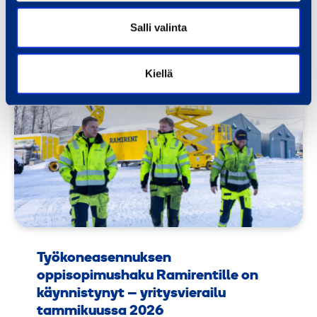
29.01.2026
Salli valinta
UUTINEN
Kiellä
Työkoneasennuksen
oppisopimushaku Ramirentille on
käynnistynyt – yritysvierailu
tammikuussa 2026