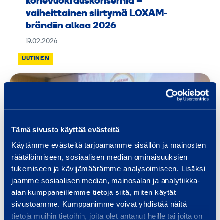
konevuokrauskonsernia –
vaiheittainen siirtymä LOXAM-
brändiin alkaa 2026
19.02.2026
UUTINEN
Tämä sivusto käyttää evästeitä
Käytämme evästeitä tarjoamamme sisällön ja mainosten
räätälöimiseen, sosiaalisen median ominaisuuksien
tukemiseen ja kävijämäärämme analysoimiseen. Lisäksi
jaamme sosiaalisen median, mainosalan ja analytiikka-
alan kumppaneillemme tietoja siitä, miten käytät
sivustoamme. Kumppanimme voivat yhdistää näitä
Ramirent Finland palkittiin
tietoja muihin tietoihin, joita olet antanut heille tai joita on
parhaasta asiakasportaalista