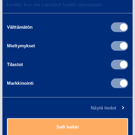
kerätty, kun olet käyttänyt heidän palvelujaan.
konsernin kansainvälisessä
vertailussa
Suostumuksen
09.02.2026
Välttämätön
valinta
UUTINEN
Mieltymykset
Tilastot
Markkinointi
Näytä tiedot
Ramirent Finland on jälleen Great
Salli kaikki
Place to Work -sertifioitu!