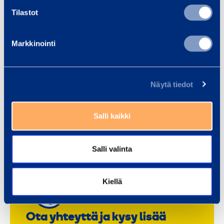
Tilapalvelut
Tilastot
Markkinointi
Torninosturit
Näytä tiedot
Työmaapalvelut
Salli kaikki
Salli valinta
Kiellä
Ota yhteyttä ja kysy lisää