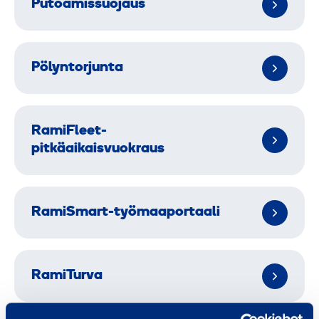
Putoamissuojaus
Pölyntorjunta
RamiFleet-
pitkäaikaisvuokraus
RamiSmart-työmaaportaali
RamiTurva