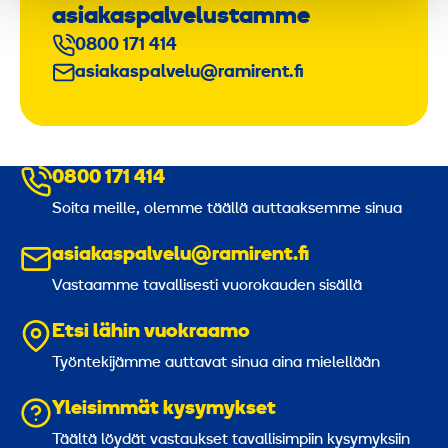
asiakaspalvelustamme
0800 171 414
asiakaspalvelu@ramirent.fi
0800 171 414
Soita meille, olemme täällä auttaaksemme sinua
asiakaspalvelu@ramirent.fi
Vastaamme tavallisesti vuorokauden sisällä
Etsi lähin vuokraamo
Työntekijämme auttavat sinua aina mielellään
Yleisimmät kysymykset
Täältä löydät vastaukset tavallisimpiin kysymyksiin