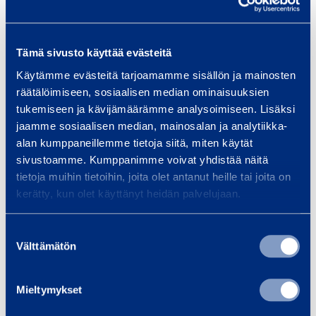
Suunnittelupalvelut
Tämä sivusto käyttää evästeitä
Käytämme evästeitä tarjoamamme sisällön ja mainosten
Sähköistys ja valaistus
räätälöimiseen, sosiaalisen median ominaisuuksien
tukemiseen ja kävijämäärämme analysoimiseen. Lisäksi
jaamme sosiaalisen median, mainosalan ja analytiikka-
alan kumppaneillemme tietoja siitä, miten käytät
Tankkauspalvelu
sivustoamme. Kumppanimme voivat yhdistää näitä
tietoja muihin tietoihin, joita olet antanut heille tai joita on
kerätty, kun olet käyttänyt heidän palvelujaan.
Telineet ja sääsuojat
Suostumuksen
Välttämätön
valinta
Teollisuuden eristyspalvelut
Mieltymykset