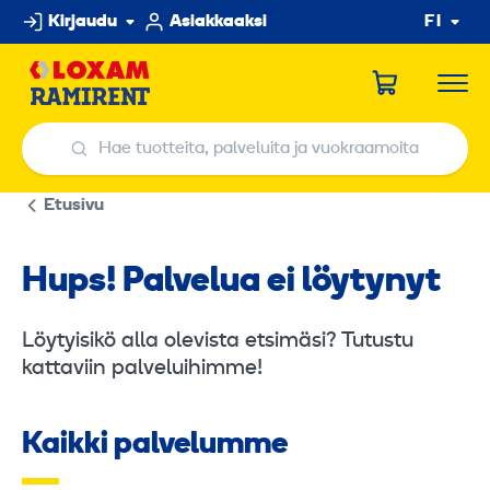
Hyppää
Kirjaudu
Asiakkaaksi
FI
sisältöön
Hae tuotteita, palveluita ja vuokraamoita
Hae tuotteita, palveluita ja vuokraamoita
Etusivu
Hups! Palvelua ei löytynyt
Löytyisikö alla olevista etsimäsi? Tutustu
kattaviin palveluihimme!
Kaikki palvelumme