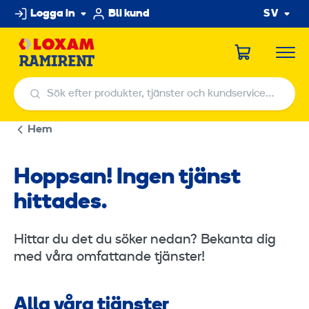
Hoppa
Logga in
Bli kund
SV
till
innehållet
Sök efter produkter, tjänster och kundservicecenter
Sök efter produkter, tjänster och kundservicecenter
Hem
Hoppsan! Ingen tjänst
hittades.
Hittar du det du söker nedan? Bekanta dig
med våra omfattande tjänster!
Alla våra tjänster