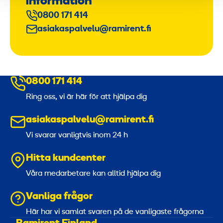
information
0800 171 414
asiakaspalvelu@ramirent.fi
0800 171 414
Ring oss, vi är här för att hjälpa dig
asiakaspalvelu@ramirent.fi
Vi svarar vanligtvis inom 24 h
Hitta kundcenter
Våra medarbetare kan alltid hjälpa dig
Vanliga frågor
Här har vi samlat svaren på de vanligaste frågorna