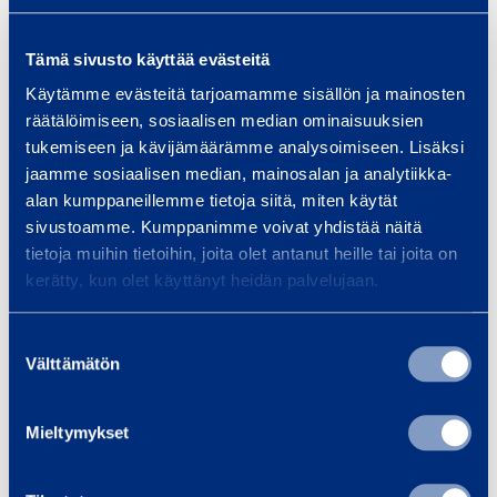
RamiTurva-tjänsten
Tämä sivusto käyttää evästeitä
Käytämme evästeitä tarjoamamme sisällön ja mainosten
Renande
räätälöimiseen, sosiaalisen median ominaisuuksien
tukemiseen ja kävijämäärämme analysoimiseen. Lisäksi
jaamme sosiaalisen median, mainosalan ja analytiikka-
alan kumppaneillemme tietoja siitä, miten käytät
Tjänster på byggplats
sivustoamme. Kumppanimme voivat yhdistää näitä
tietoja muihin tietoihin, joita olet antanut heille tai joita on
kerätty, kun olet käyttänyt heidän palvelujaan.
Tornkranar
Suostumuksen
Välttämätön
valinta
Transport
Mieltymykset