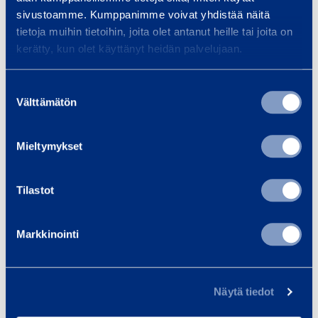
sivustoamme. Kumppanimme voivat yhdistää näitä
tietoja muihin tietoihin, joita olet antanut heille tai joita on
kerätty, kun olet käyttänyt heidän palvelujaan.
Suostumuksen
Välttämätön
valinta
Pölyntorjunta osana tehokasta
rakentamista
Mieltymykset
20.03.2020
Tilastot
BLOGI
Markkinointi
Näytä tiedot