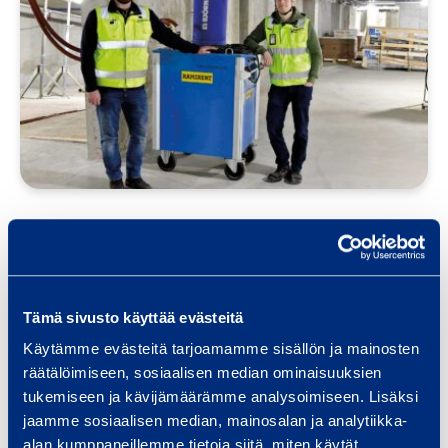
Olosuhdehallinta mietitään aina
tapauskohtaisesti
13.07.2023
Tämä sivusto käyttää evästeitä
BLOGI
Käytämme evästeitä tarjoamamme sisällön ja mainosten
räätälöimiseen, sosiaalisen median ominaisuuksien
tukemiseen ja kävijämäärämme analysoimiseen. Lisäksi
jaamme sosiaalisen median, mainosalan ja analytiikka-
alan kumppaneillemme tietoja siitä, miten käytät