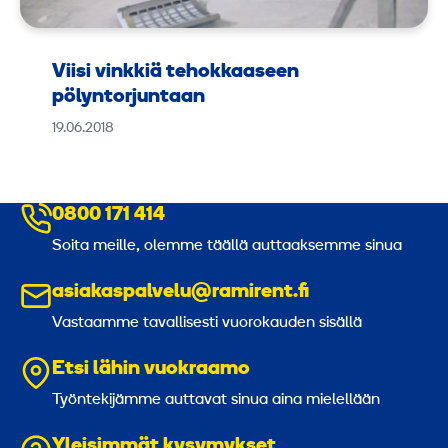
Viisi vinkkiä tehokkaaseen
pölyntorjuntaan
19.06.2018
0800 171 414
Soita meille, olemme täällä auttaaksemme sinua
asiakaspalvelu@ramirent.fi
Vastaamme tavallisesti vuorokauden sisällä
Etsi lähin vuokraamo
Työntekijämme auttavat sinua aina mielellään
Yleisimmät kysymykset