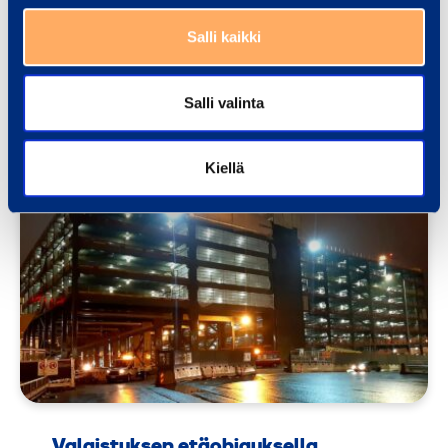
ratasillan sääsuojaus
Salli kaikki
Vuoksi virtaa voimakkaasti
Mansikkakosken sillan alapuolella. Sillan
päällä sen sijaan komeili 225
Salli valinta
BLOGI
Kiellä
Valaistuksen etäohjauksella