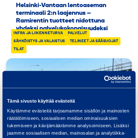
Helsinki-Vantaan lentoaseman
terminaali 2:n laajennus –
Ramirentin tuotteet nidottuna
yhdeksi palvelukokonaisuudeksi
INFRA JA LIIKENNETURVA
PALVELUT
07.01.2022
SÄHKÖISTYS JA VALAISTUS
TELINEET JA SÄÄSUOJAT
TILAT
Tämä sivusto käyttää evästeitä
Käytämme evästeitä tarjoamamme sisällön ja mainosten
räätälöimiseen, sosiaalisen median ominaisuuksien
tukemiseen ja kävijämäärämme analysoimiseen. Lisäksi
jaamme sosiaalisen median, mainosalan ja analytiikka-