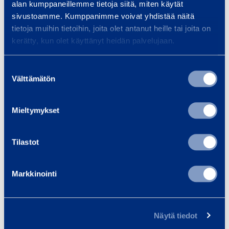
alan kumppaneillemme tietoja siitä, miten käytät
Tervalan alikulkusilta Jyväskylässä
sivustoamme. Kumppanimme voivat yhdistää näitä
Sijainti toi omat haasteensa Tervalan
tietoja muihin tietoihin, joita olet antanut heille tai joita on
alikulkusillan liikennejärjestelyihin.
INFRA JA LIIKENNETURVA
PALVELUT
kerätty, kun olet käyttänyt heidän palvelujaan.
SÄHKÖISTYS JA VALAISTUS
TELINEET JA SÄÄSUOJAT
TILAT
Suostumuksen
Välttämätön
valinta
Mieltymykset
Tilastot
Markkinointi
Näytä tiedot
225-metrisen Mansikkakosken