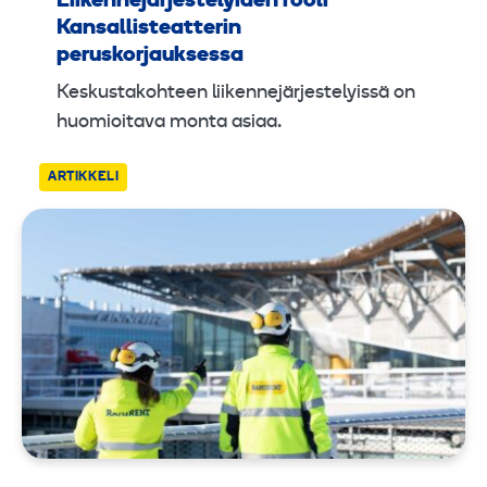
Liikennejärjestelyiden rooli
Kansallisteatterin
peruskorjauksessa
Keskustakohteen liikennejärjestelyissä on
huomioitava monta asiaa.
ARTIKKELI