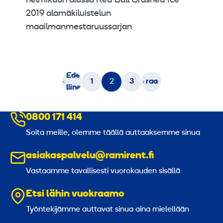
helmikuun alussa Red Bull Crashed Ice
2019 alamäkiluistelun
maailmanmestaruussarjan
«
Seu
Ede
1
2
3
raa
lline
va »
n
0800 171 414
Soita meille, olemme täällä auttaaksemme sinua
asiakaspalvelu@ramirent.fi
Vastaamme tavallisesti vuorokauden sisällä
Etsi lähin vuokraamo
Työntekijämme auttavat sinua aina mielellään