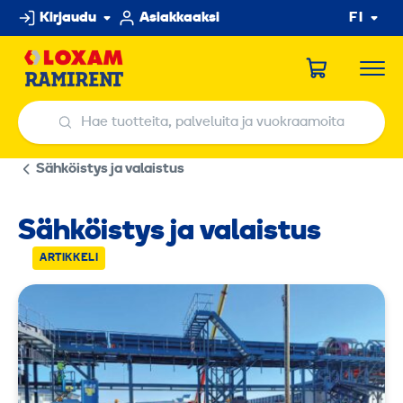
Hyppää
Kirjaudu
Asiakkaaksi
FI
sisältöön
Hae tuotteita, palveluita ja vuokraamoita
Hae tuotteita, palveluita ja vuokraamoita
Sähköistys ja valaistus
Sähköistys ja valaistus
ARTIKKELI