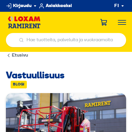
Hyppää
Kirjaudu
Asiakkaaksi
FI
sisältöön
Hae tuotteita, palveluita ja vuokraamoita
Hae tuotteita, palveluita ja vuokraamoita
Etusivu
Vastuullisuus
BLOGI