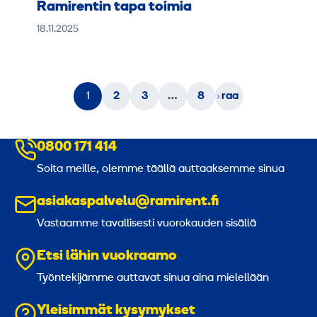
Ramirentin tapa toimia
18.11.2025
Seu
1
2
3
…
8
raa
va »
0800 171 414
Soita meille, olemme täällä auttaaksemme sinua
asiakaspalvelu@ramirent.fi
Vastaamme tavallisesti vuorokauden sisällä
Etsi lähin vuokraamo
Työntekijämme auttavat sinua aina mielellään
Yleisimmät kysymykset