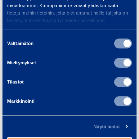
sivustoamme. Kumppanimme voivat yhdistää näitä
tietoja muihin tietoihin, joita olet antanut heille tai joita on
kerätty, kun olet käyttänyt heidän palvelujaan.
Temotek Oy – Puolivälinkankaan
monitoimitalo, Oulu
Suostumuksen
Temotekin Puolivälikankaan
Välttämätön
valinta
monitoimitalon työmaa Oulussa etenee
turvallisesti ja tehokkaasti Ramirentin
Mieltymykset
lämmitys-, putoamissuojaus-,
Tilastot
UUTINEN
Markkinointi
Näytä tiedot