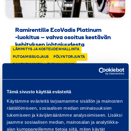
Ramirentille EcoVadis Platinum
‑luokitus – vahva osoitus kestävän
kehityksen johtajuudesta
LÄMMITYS JA KOSTEUDENHALLINTA
20.03.2026
PUTOAMISSUOJAUS
PÖLYNTORJUNTA
RAKENTAMINEN
TURVALLISUUS
Tämä sivusto käyttää evästeitä
Käytämme evästeitä tarjoamamme sisällön ja mainosten
räätälöimiseen, sosiaalisen median ominaisuuksien
tukemiseen ja kävijämäärämme analysoimiseen. Lisäksi
jaamme sosiaalisen median, mainosalan ja analytiikka-
alan kumppaneillemme tietoja siitä, miten käytät