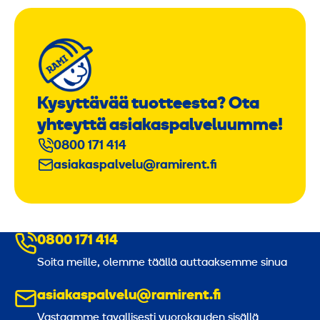
Kysyttävää tuotteesta? Ota
yhteyttä asiakaspalveluumme!
0800 171 414
asiakaspalvelu@ramirent.fi
0800 171 414
Soita meille, olemme täällä auttaaksemme sinua
asiakaspalvelu@ramirent.fi
Vastaamme tavallisesti vuorokauden sisällä