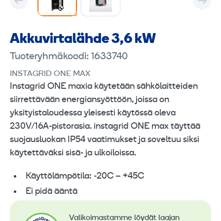
Akku­virtalähde 3,6 kW
Tuoteryhmäkoodi: 1633740
INSTAGRID ONE MAX
Instagrid ONE maxia käytetään sähkölaitteiden
siirrettävään energiansyöttöön, joissa on
yksityistaloudessa yleisesti käytössä oleva
230V/16A-pistorasia. instagrid ONE max täyttää
suojausluokan IP54 vaatimukset ja soveltuu siksi
käytettäväksi sisä- ja ulkoiloissa.
Käyttölämpötila: -20C – +45C
Ei pidä ääntä
Valikoimastamme löydät laajan