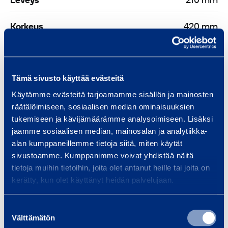
Leveys
210 mm
Korkeus
420 mm
Asiakirjat
Tämä sivusto käyttää evästeitä
Käytämme evästeitä tarjoamamme sisällön ja mainosten
räätälöimiseen, sosiaalisen median ominaisuuksien
tukemiseen ja kävijämäärämme analysoimiseen. Lisäksi
Samankaltaisia tuotteita
jaamme sosiaalisen median, mainosalan ja analytiikka-
alan kumppaneillemme tietoja siitä, miten käytät
sivustoamme. Kumppanimme voivat yhdistää näitä
tietoja muihin tietoihin, joita olet antanut heille tai joita on
V
kerätty, kun olet käyttänyt heidän palvelujaan.
i
r
Suostumuksen
t
Välttämätön
valinta
a