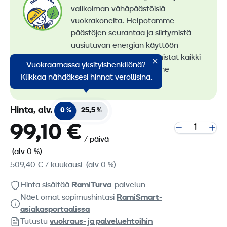
valikoiman vähäpäästöisiä
vuokrakoneita. Helpotamme
päästöjen seurantaa ja siirtymistä
uusiutuvan energian käyttöön
konevuokrauksessa. Tunnistat kaikki
Vuokraamassa yksityishenkilönä?
vähäpäästöiset koneemme
Klikkaa nähdäksesi hinnat verollisina.
RamiGreen-merkistä
.
Hinta, alv.
0 %
25,5 %
99,10 €
/ päivä
(alv 0 %)
509,40 €
/ kuukausi
(alv 0 %)
Hinta sisältää
RamiTurva
-palvelun
Näet omat sopimushintasi
RamiSmart-
asiakasportaalissa
Tutustu
vuokraus- ja palveluehtoihin