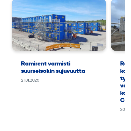
Ramirent varmisti
Ram
suurseisokin sujuvuutta
kok
työ
21.01.2026
vaa
kou
Can
20.01