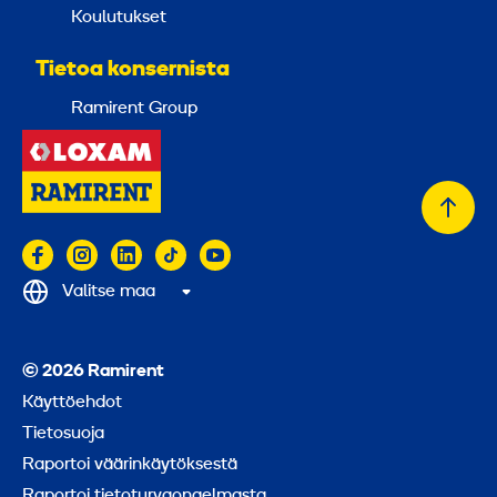
Koulutukset
Tietoa konsernista
Ramirent Group
Takai
alkuu
Valitse maa
© 2026 Ramirent
Käyttöehdot
Tietosuoja
Raportoi väärinkäytöksestä
Raportoi tietoturvaongelmasta