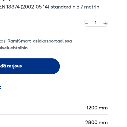
N 13374 (2002-05-14)-standardin 5,7 metrin
tasi
RamiSmart-asiakasportaalissa
alveluehtoihin
dä tarjous
t
1200 mm
2800 mm