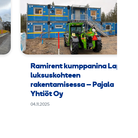
Ramirent kumppanina Lapin
luksuskohteen
rakentamisessa – Pajala
Yhtiöt Oy
04.11.2025