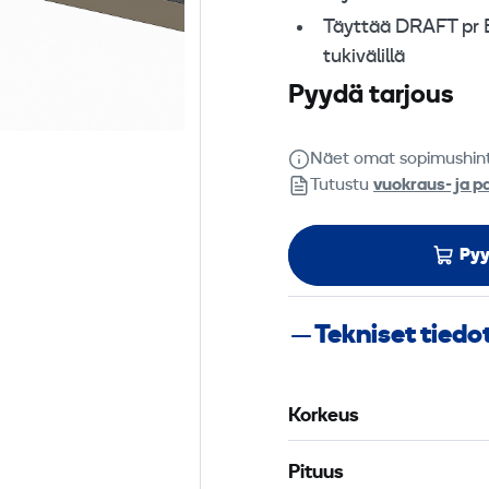
Täyttää DRAFT pr E
tukivälillä
Pyydä tarjous
Näet omat sopimushin
Tutustu
vuokraus- ja p
Pyy
Tekniset tiedo
Korkeus
Pituus