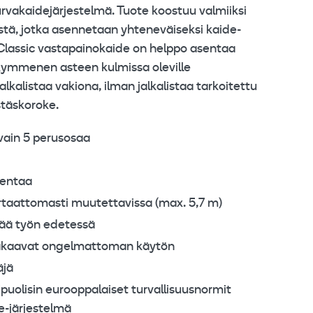
urvakaidejärjestelmä. Tuote koostuu valmiiksi
tä, jotka asennetaan yhteneväiseksi kaide-
Classic vastapainokaide on helppo asentaa
 kymmenen asteen kulmissa oleville
ä jalkalistaa vakiona, ilman jalkalistaa tarkoitettu
stäskoroke.
vain 5 perusosaa
sentaa
ortaattomasti muutettavissa (max. 5,7 m)
rtää työn edetessä
takaavat ongelmattoman käytön
äjä
uolisin eurooppalaiset turvallisuusnormit
e-järjestelmä