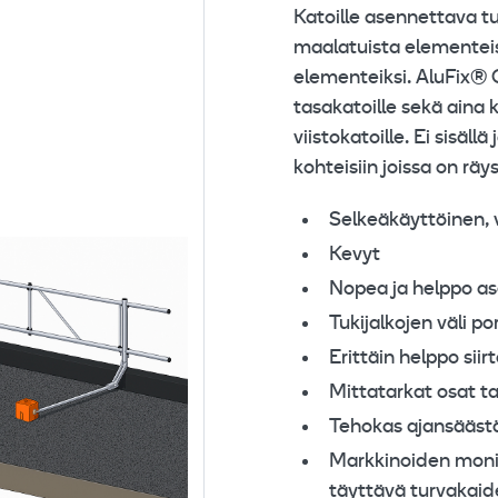
Katoille asennettava t
maalatuista elementeis
elementeiksi. AluFix® 
tasakatoille sekä aina
viistokatoille. Ei sisäll
kohteisiin joissa on räy
Selkeäkäyttöinen, 
Kevyt
Nopea ja helppo a
Tukijalkojen väli p
Erittäin helppo sii
Mittatarkat osat 
Tehokas ajansääst
Markkinoiden monip
täyttävä turvakaid