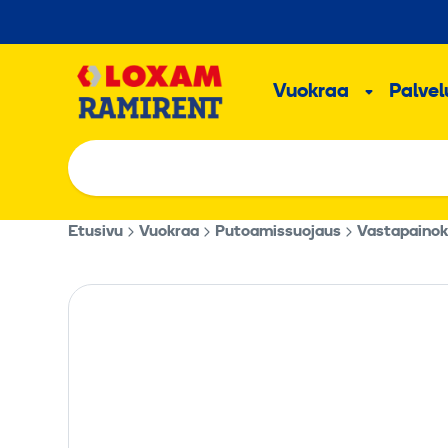
Hyppää
sisältöön
Päävalikk
Vuokraa
Palvelu
Alavalik
Etusivu
Vuokraa
Putoamissuojaus
Vastapainok