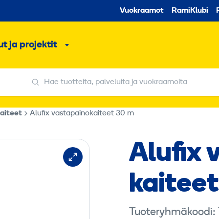
Toissijaine
Vuokraamot
RamiKlubi
o
t ja projektit
ko
Alavalikko
Hae tuotteita, palveluita ja vuokraamoita
Hae tuotteita, palveluita ja vuokraamoita
aiteet
Alufix vastapainokaiteet 30 m
Alufix 
kaitee
Tuoteryhmäkoodi: