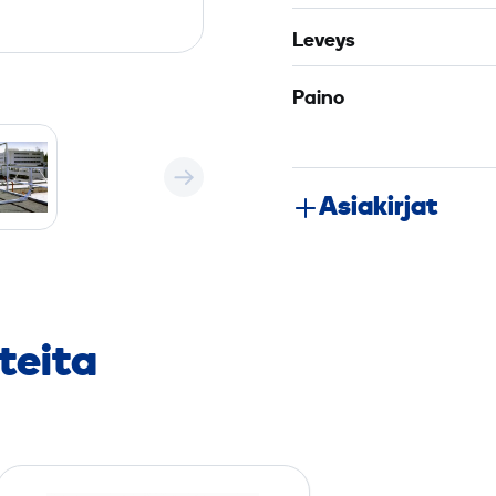
Leveys
Paino
Asiakirjat
teita
A