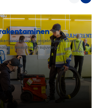
 rakentaminen
akentaminen on iso projekti, jossa oikeat
 kalusto tekevät eron sujuvan ja
män…