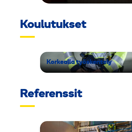
Koulutukset
Korkealla työskentely
Referenssit