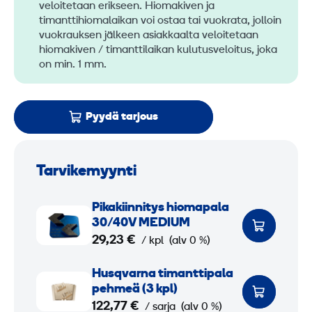
veloitetaan erikseen. Hiomakiven ja
timanttihiomalaikan voi ostaa tai vuokrata, jolloin
vuokrauksen jälkeen asiakkaalta veloitetaan
hiomakiven / timanttilaikan kulutusveloitus, joka
on min. 1 mm.
Pyydä tarjous
Tarvikemyynti
P
Pika­kiinnitys hioma­pala
i
30/40V MEDIUM
k
29,23 €
/ kpl
(alv 0 %)
a
H
Husqvarna timanttipala
­
u
pehmeä (3 kpl)
k
s
122,77 €
/ sarja
(alv 0 %)