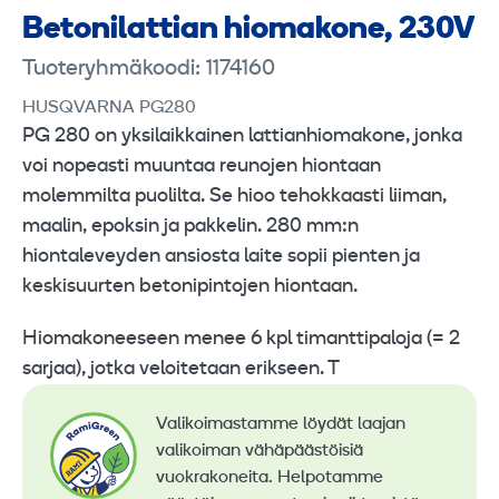
Betoni­lattian hioma­kone, 230V
Tuoteryhmäkoodi: 1174160
HUSQVARNA PG280
PG 280 on yksilaikkainen lattianhiomakone, jonka
voi nopeasti muuntaa reunojen hiontaan
molemmilta puolilta. Se hioo tehokkaasti liiman,
maalin, epoksin ja pakkelin. 280 mm:n
hiontaleveyden ansiosta laite sopii pienten ja
keskisuurten betonipintojen hiontaan.
Hiomakoneeseen menee 6 kpl timanttipaloja (= 2
sarjaa), jotka veloitetaan erikseen. T
Valikoimastamme löydät laajan
valikoiman vähäpäästöisiä
vuokrakoneita. Helpotamme