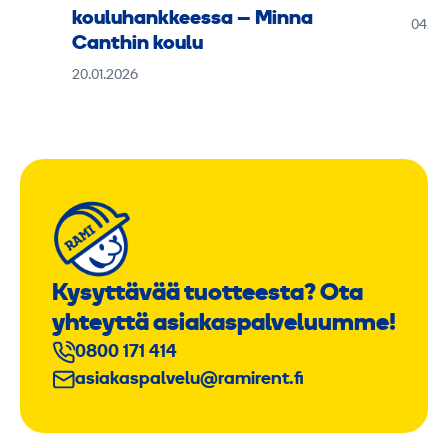
kouluhankkeessa – Minna
04.11
Canthin koulu
20.01.2026
Kysyttävää tuotteesta? Ota
yhteyttä asiakaspalveluumme!
0800 171 414
asiakaspalvelu@ramirent.fi