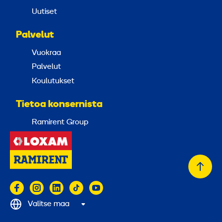
Uutiset
Palvelut
Vuokraa
Palvelut
Koulutukset
Tietoa konsernista
Ramirent Group
Takai
alkuu
Valitse maa