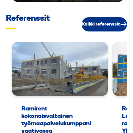
Referenssit
Kaikki referenssit
Ramirent
Ram
kokonaisvaltainen
Lap
työmaapalvelukumppani
rak
vaativassa
Yht