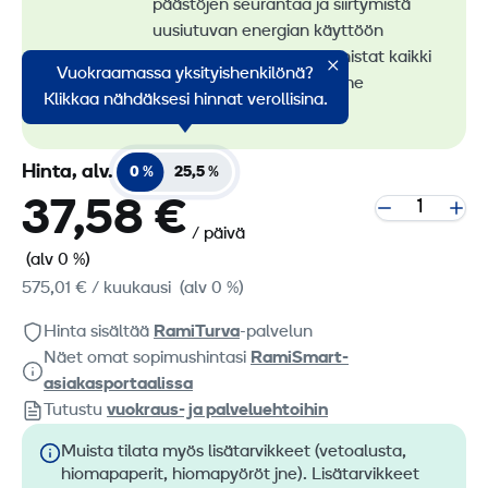
päästöjen seurantaa ja siirtymistä
uusiutuvan energian käyttöön
konevuokrauksessa. Tunnistat kaikki
Vuokraamassa yksityishenkilönä?
vähäpäästöiset koneemme
Klikkaa nähdäksesi hinnat verollisina.
RamiGreen-merkistä
.
Hinta, alv.
0 %
25,5 %
37,58 €
/ päivä
(alv 0 %)
575,01 €
/ kuukausi
(alv 0 %)
Hinta sisältää
RamiTurva
-palvelun
Näet omat sopimushintasi
RamiSmart-
asiakasportaalissa
Tutustu
vuokraus- ja palveluehtoihin
Muista tilata myös lisätarvikkeet (vetoalusta,
hiomapaperit, hiomapyöröt jne). Lisätarvikkeet