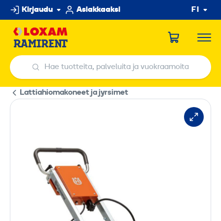
Hyppää
Kirjaudu
Asiakkaaksi
FI
sisältöön
Hae tuotteita, palveluita ja vuokraamoita
Hae tuotteita, palveluita ja vuokraamoita
Lattiahiomakoneet ja jyrsimet