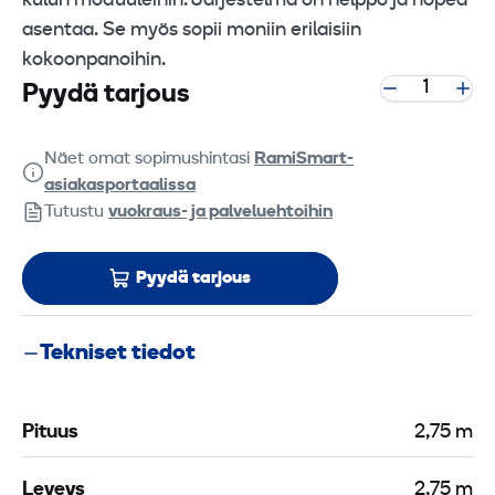
kulun moduuleihin. Järjestelmä on helppo ja nopea
asentaa. Se myös sopii moniin erilaisiin
kokoonpanoihin.
Pyydä tarjous
Näet omat sopimushintasi
RamiSmart-
asiakasportaalissa
Tutustu
vuokraus- ja palveluehtoihin
Pyydä tarjous
Tekniset tiedot
Pituus
2,75 m
Leveys
2,75 m