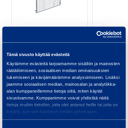
e
r
S
a
EnterSafe kaide
Porrask
f
0,32 m
VEPE 202
e
SSJ ENTERSAFE
k
Tämä sivusto käyttää evästeitä
a
Pituus: 0,32 m
Pituu
Käytämme evästeitä tarjoamamme sisällön ja mainosten
Leveys: 0,32 m
i
Leveys
räätälöimiseen, sosiaalisen median ominaisuuksien
d
tukemiseen ja kävijämäärämme analysoimiseen. Lisäksi
Lisää koriin
Lis
e
jaamme sosiaalisen median, mainosalan ja analytiikka-
0
alan kumppaneillemme tietoja siitä, miten käytät
,
sivustoamme. Kumppanimme voivat yhdistää näitä
3
tietoja muihin tietoihin, joita olet antanut heille tai joita on
Palvelut
2
kerätty, kun olet käyttänyt heidän palvelujaan.
m
Suostumuksen