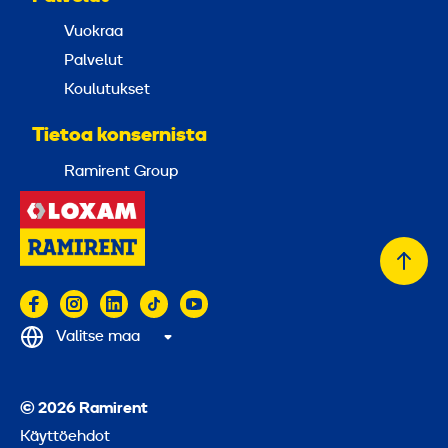
Vuokraa
Palvelut
Koulutukset
Tietoa konsernista
Ramirent Group
Takai
alkuu
Valitse maa
© 2026 Ramirent
Käyttöehdot