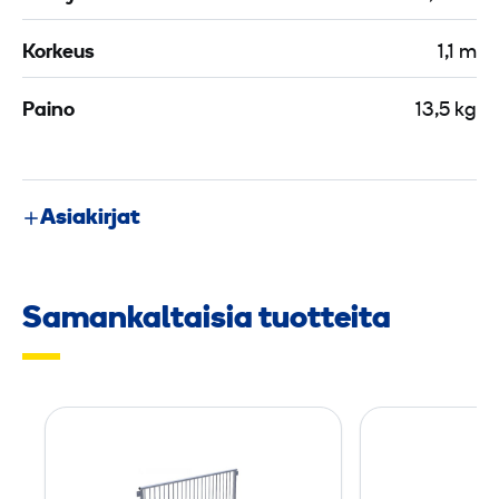
Korkeus
1,1 m
Paino
13,5 kg
Asiakirjat
Samankaltaisia tuotteita
E
n
t