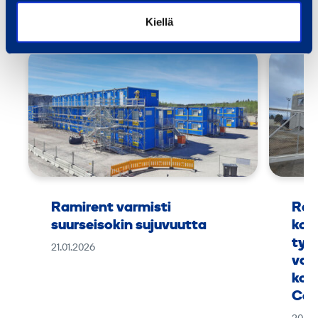
Kaikki referenssit
Kiellä
Ramirent varmisti
Ram
suurseisokin sujuvuutta
kok
työ
21.01.2026
vaa
kou
Can