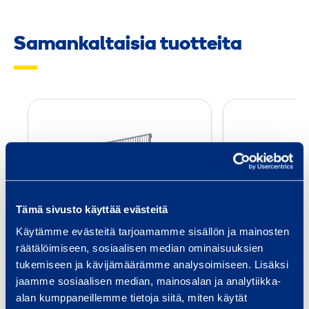
Samankaltaisia tuotteita
E
n
t
e
r
S
Tämä sivusto käyttää evästeitä
a
EnterSafe kaide 2,75 m
EnterS
Käytämme evästeitä tarjoamamme sisällön ja mainosten
f
0,
räätälöimiseen, sosiaalisen median ominaisuuksien
SSJ ENTERSAFE
e
tukemiseen ja kävijämäärämme analysoimiseen. Lisäksi
SSJ E
k
jaamme sosiaalisen median, mainosalan ja analytiikka-
a
Pituus: 2,75 m
Pituu
alan kumppaneillemme tietoja siitä, miten käytät