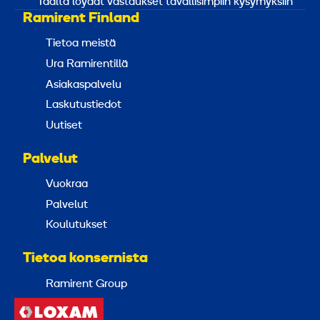
Täältä löydät vastaukset tavallisimpiin kysymyksiin
Ramirent Finland
Tietoa meistä
Ura Ramirentillä
Asiakaspalvelu
Laskutustiedot
Uutiset
Palvelut
Vuokraa
Palvelut
Koulutukset
Tietoa konsernista
Ramirent Group