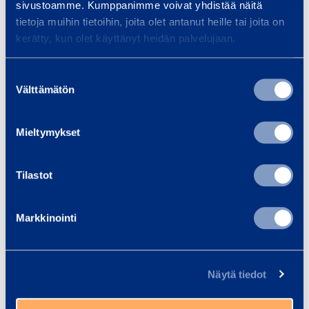
Leveys: 2,75 m
i
Levey
sivustoamme. Kumppanimme voivat yhdistää näitä
tietoja muihin tietoihin, joita olet antanut heille tai joita on
d
kerätty, kun olet käyttänyt heidän palvelujaan.
Lisää koriin
Lis
e
2
Suostumuksen
,
Välttämätön
valinta
7
Palvelut
5
Mieltymykset
m
Tilastot
Tapahtumajärjestäjän
Kii
Markkinointi
muistilista
Kiin
kalu
Tapahtumajärjestäjän
jous
muistilistan avulla varmistat
Näytä tiedot
pien
onnistuneen tapahtuman! Koko
lämm
paketti samalta kumppanilta!