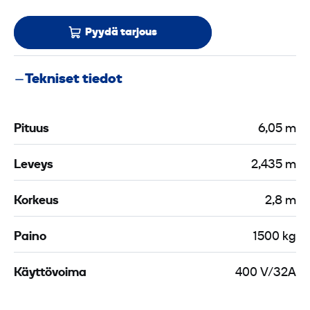
Pyydä tarjous
Tekniset tiedot
Pituus
6,05 m
Leveys
2,435 m
Korkeus
2,8 m
Paino
1500 kg
Käyttövoima
400 V/32A