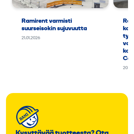
Ramirent varmisti
Ram
suurseisokin sujuvuutta
kok
työ
21.01.2026
vaa
kou
Can
20.01
Kysyttävää tuotteesta? Ota