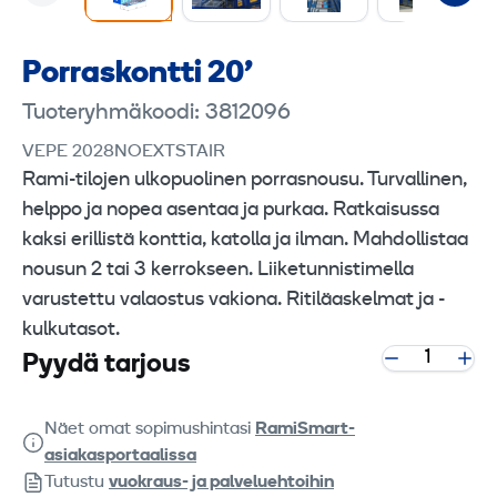
Porraskontti 20'
Tuoteryhmäkoodi: 3812096
VEPE 2028NOEXTSTAIR
Rami-tilojen ulkopuolinen porrasnousu. Turvallinen,
helppo ja nopea asentaa ja purkaa. Ratkaisussa
kaksi erillistä konttia, katolla ja ilman. Mahdollistaa
nousun 2 tai 3 kerrokseen. Liiketunnistimella
varustettu valaostus vakiona. Ritiläaskelmat ja -
kulkutasot.
Pyydä tarjous
Näet omat sopimushintasi
RamiSmart-
asiakasportaalissa
Tutustu
vuokraus- ja palveluehtoihin