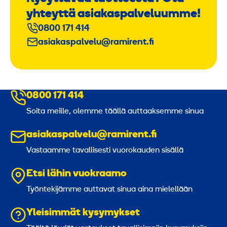
yhteyttä asiakaspalveluumme!
0800 171 414
asiakaspalvelu@ramirent.fi
0800 171 414
Soita meille, olemme täällä auttaaksemme sinua
asiakaspalvelu@ramirent.fi
Vastaamme tavallisesti vuorokauden sisällä
Etsi lähin vuokraamo
Työntekijämme auttavat sinua aina mielellään
Yleisimmät kysymykset