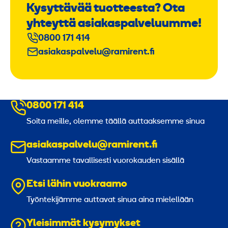
Kysyttävää tuotteesta? Ota
yhteyttä asiakaspalveluumme!
0800 171 414
asiakaspalvelu@ramirent.fi
0800 171 414
Soita meille, olemme täällä auttaaksemme sinua
asiakaspalvelu@ramirent.fi
Vastaamme tavallisesti vuorokauden sisällä
Etsi lähin vuokraamo
Työntekijämme auttavat sinua aina mielellään
Yleisimmät kysymykset