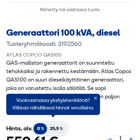
Nimetty tai vastaava tuote
Generaattori 100 kVA, diesel
Tuoteryhmäkoodi: 3192560
ATLAS COPCO QAS100
QAS-malliston generaattorit on suunniteltu
tehokkaiksi ja rakennettu kestämään. Atlas Copco
QAS100 on suuri dieselkäyttöinen generaattori,
joka on varustettu isolla säiliöllä. Se sopii
erinomaisesti tehtäviin, joissa tarvitaan paljon
Vuokraamassa yksityishenkilönä?
tehoa ja kestävyyttä.
Klikkaa nähdäksesi hinnat verollisina.
Hinta, alv.
0 %
25,5 %