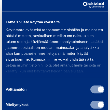
Samankaltaisia tuotteita
Tämä sivusto käyttää evästeitä
Käytämme evästeitä tarjoamamme sisällön ja mainosten
räätälöimiseen, sosiaalisen median ominaisuuksien
tukemiseen ja kävijämäärämme analysoimiseen. Lisäksi
G
jaamme sosiaalisen median, mainosalan ja analytiikka-
e
alan kumppaneillemme tietoja siitä, miten käytät
n
sivustoamme. Kumppanimme voivat yhdistää näitä
e
tietoja muihin tietoihin, joita olet antanut heille tai joita on
r
kerätty, kun olet käyttänyt heidän palvelujaan.
a
a
Suostumuksen
Generaattori 104 kVA,
Generaatt
Välttämätön
t
valinta
diesel
di
t
ATLAS COPCO QES105
ENDRESS 
o
Mieltymykset