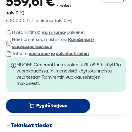
559,61 €
/ päivä
(alv 0 %)
6 800,00 €
/ kuukausi
(alv 0 %)
Hinta sisältää
RamiTurva
-palvelun
Näet omat sopimushintasi
RamiSmart-
asiakasportaalissa
Tutustu
vuokraus- ja palveluehtoihin
HUOM! Generaattorin vuokra sisältää 8 h käyttöä
vuorokaudessa. Ylimenevistä käyttötunneista
veloitetaan Ramirentin vuokrausehtojen
mukaisesti.
Pyydä tarjous
Tekniset tiedot