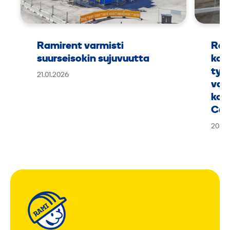
Ramirent varmisti
Ram
suurseisokin sujuvuutta
kok
työ
21.01.2026
vaa
kou
Can
20.01