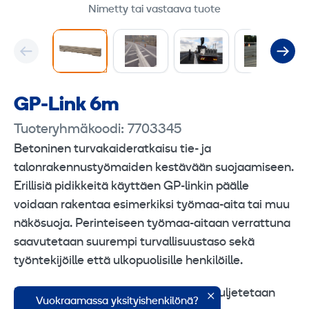
Nimetty tai vastaava tuote
GP-Link 6m
Tuoteryhmäkoodi: 7703345
Betoninen turvakaideratkaisu tie- ja
talonrakennustyömaiden kestävään suojaamiseen.
Erillisiä pidikkeitä käyttäen GP-linkin päälle
voidaan rakentaa esimerkiksi työmaa-aita tai muu
näkösuoja. Perinteiseen työmaa-aitaan verrattuna
saavutetaan suurempi turvallisuustaso sekä
työntekijöille että ulkopuolisille henkilöille.
Luokitus K2. Ajoneuvoyhdistelmällä kuljetetaan
Vuokraamassa yksityishenkilönä?