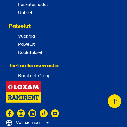
Laskutustiedot
Uutiset
Palvelut
Vuokraa
Palvelut
Koulutukset
Tietoa konsernista
Ramirent Group
Takai
alkuu
Valitse maa