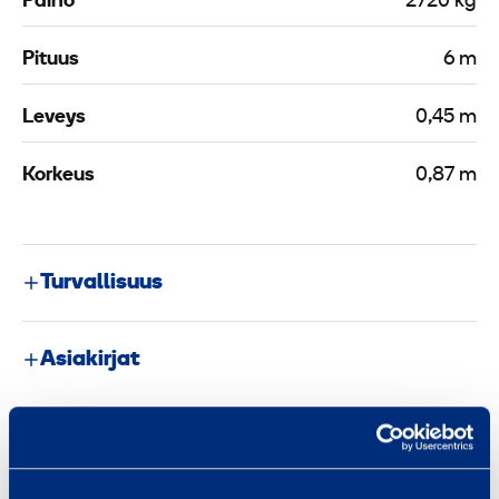
Paino
2720 kg
Pituus
6 m
Leveys
0,45 m
Korkeus
0,87 m
Turvallisuus
Asiakirjat
Samankaltaisia tuotteita