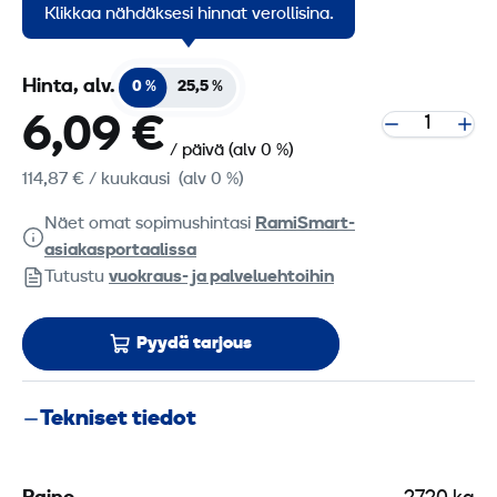
noin 60 metriä elementtiä kerrallaan.
Klikkaa nähdäksesi hinnat verollisina.
Hinta, alv.
0 %
25,5 %
6,09 €
/ päivä
(alv 0 %)
114,87 €
/ kuukausi
(alv 0 %)
Näet omat sopimushintasi
RamiSmart-
asiakasportaalissa
Tutustu
vuokraus- ja palveluehtoihin
Pyydä tarjous
Tekniset tiedot