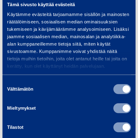
Tämä sivusto käyttää evästeitä
Käytämme evästeitä tarjoamamme sisällön ja mainosten
G
räätälöimiseen, sosiaalisen median ominaisuuksien
P
tukemiseen ja kävijämäärämme analysoimiseen. Lisäksi
-
jaamme sosiaalisen median, mainosalan ja analytiikka-
L
alan kumppaneillemme tietoja siitä, miten käytät
i
sivustoamme. Kumppanimme voivat yhdistää näitä
tietoja muihin tietoihin, joita olet antanut heille tai joita on
n
kerätty, kun olet käyttänyt heidän palvelujaan.
k
GP-Link 3 m
GP-Link
3
to
GUNNAR PREFAB GP-LINK
Suostumuksen
3M
Välttämätön
valinta
m
4,48 €
/ päivä
(alv 0 %)
Mieltymykset
Lisää koriin
Lis
Tilastot