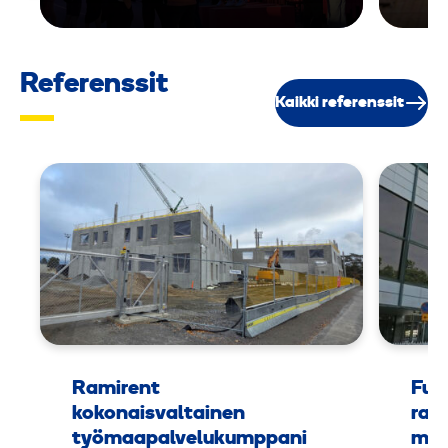
Referenssit
Kaikki referenssit
Ramirent
Fuu
kokonaisvaltainen
rak
työmaapalvelukumppani
mus