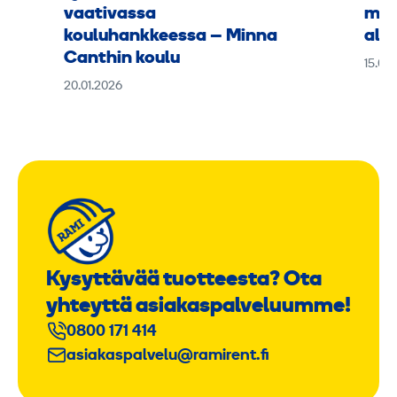
vaativassa
muk
kouluhankkeessa – Minna
alus
Canthin koulu
15.09
20.01.2026
Kysyttävää tuotteesta? Ota
yhteyttä asiakaspalveluumme!
0800 171 414
asiakaspalvelu@ramirent.fi