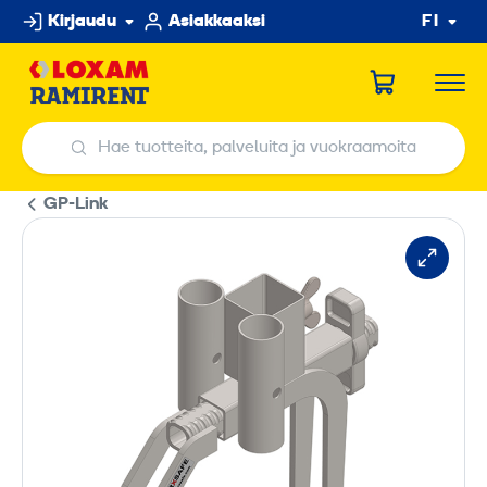
Hyppää
Kirjaudu
Asiakkaaksi
FI
sisältöön
Hae tuotteita, palveluita ja vuokraamoita
Hae tuotteita, palveluita ja vuokraamoita
GP-Link