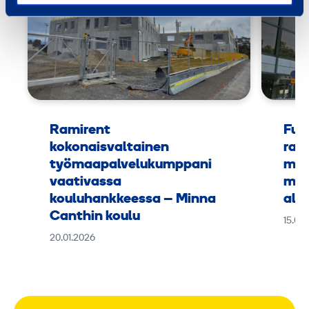
Ramirent
Fuu
kokonaisvaltainen
rak
työmaapalvelukumppani
mus
vaativassa
muk
kouluhankkeessa – Minna
alus
Canthin koulu
15.09
20.01.2026