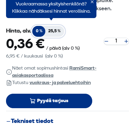
GP-linkin päälle kiinnitettävä sääsuojapidike.
Vuokraamassa yksityishenkilönä?
Soveltuu myös liikennemerkin kiinnitykseen.
Klikkaa nähdäksesi hinnat verollisina.
Hinta, alv.
0 %
25,5 %
0,36 €
/ päivä
(alv 0 %)
6,95 €
/ kuukausi
(alv 0 %)
Näet omat sopimushintasi
RamiSmart-
asiakasportaalissa
Tutustu
vuokraus- ja palveluehtoihin
Pyydä tarjous
Tekniset tiedot