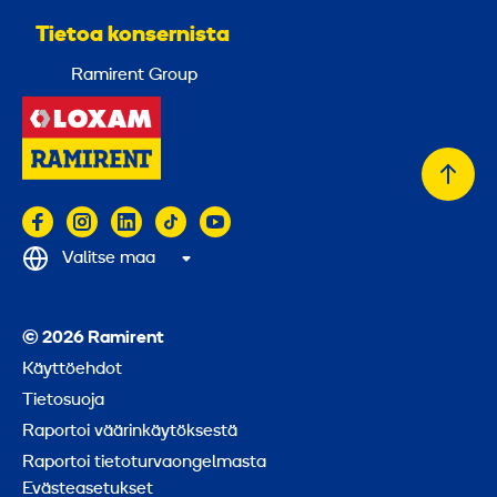
Tietoa konsernista
Ramirent Group
Takai
alkuu
Valitse maa
© 2026 Ramirent
Käyttöehdot
Tietosuoja
Raportoi väärinkäytöksestä
Raportoi tietoturvaongelmasta
Evästeasetukset