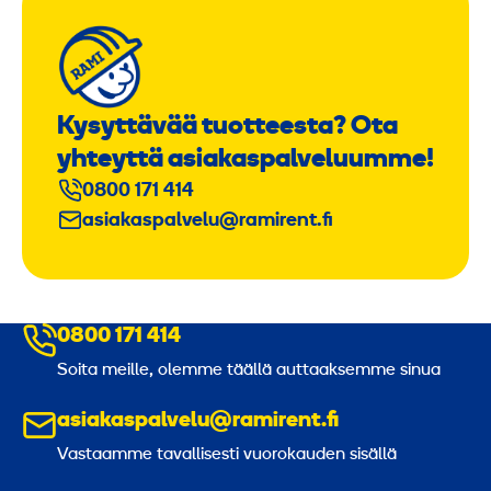
Kysyttävää tuotteesta? Ota
yhteyttä asiakaspalveluumme!
0800 171 414
asiakaspalvelu@ramirent.fi
0800 171 414
Soita meille, olemme täällä auttaaksemme sinua
asiakaspalvelu@ramirent.fi
Vastaamme tavallisesti vuorokauden sisällä