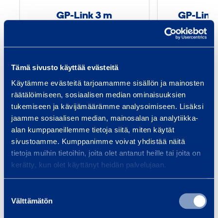
k
GP-Link 3 m
GP-Link
3
to
GUNNAR PREFAB GP-LINK
3M
m
Tämä sivusto käyttää evästeitä
4,48 €
/ päivä
(alv 0 %)
Käytämme evästeitä tarjoamamme sisällön ja mainosten
räätälöimiseen, sosiaalisen median ominaisuuksien
Lisää koriin
Lis
tukemiseen ja kävijämäärämme analysoimiseen. Lisäksi
jaamme sosiaalisen median, mainosalan ja analytiikka-
alan kumppaneillemme tietoja siitä, miten käytät
sivustoamme. Kumppanimme voivat yhdistää näitä
Palvelut
tietoja muihin tietoihin, joita olet antanut heille tai joita on
kerätty, kun olet käyttänyt heidän palvelujaan.
Suostumuksen
Välttämätön
valinta
Tapahtumajärjestäjän
Kul