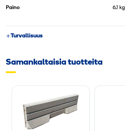
Paino
6,1 kg
Turvallisuus
Samankaltaisia tuotteita
G
P
-
L
i
n