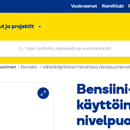
Toissijaine
Vuokraamot
RamiKlubi
o
t ja projektit
ko
Alavalikko
Hae tuotteita, palveluita ja vuokraamoita
Hae tuotteita, palveluita ja vuokraamoita
nostimet
Bensiini- / sähkökäyttöinen hinattava nivelpuominost
Bensiini
käyttöi
nivel­pu