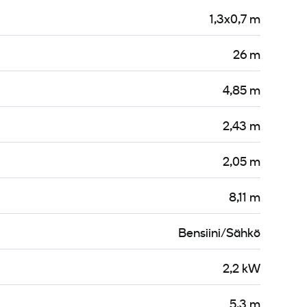
1,3x0,7 m
26 m
4,85 m
2,43 m
2,05 m
8,11 m
Bensiini/Sähkö
2,2 kW
5,3 m