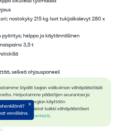
elppo liikutella työmaalla
hjaus
kori; nostokyky 215 kg Isot tukijalkalevyt 280 x
pyöritys; helppo ja käytännöllinen
naispaino 3,5 t
stickillä
ttää, selkeä ohjauspaneeli
astamme löydät laajan valikoiman vähäpäästöisiä
neita. Helpotamme päästöjen seurantaa ja
stä uusiutuvan energian käyttöön
ishenkilönä?
rauksessa. Tunnistat kaikki vähäpäästöiset
at verollisina.
me
RamiGreen-merkistä
.