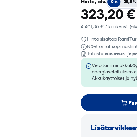
Hinta, alv.
0 %
25,5 %
323,20 €
4 401,30 €
/ kuukausi
(al
Hinta sisältää
RamiTur
Näet omat sopimushin
Tutustu
vuokraus- ja p
Veloitamme akkukäyt
energiaveloituksen 
Akkukäyttöiset ja hyb
Pyy
Lisätarvikkee