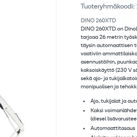
Tuoteryhmäkoodi:
DINO 260XTD
DINO 260XTD on Dinolif
tarjoaa 26 metrin työs
täysin automaattisen t
vaativiin ammattilaisko
asennustöihin, puunka
kaksoiskäyttö (230 V sä
sekä ajo- ja tukijalkato
monipuolisen ja tehokk
Ajo, tukijalat ja a
Kaksi voimanlähdet
(diesel lisävaruste
Automaattitasaus