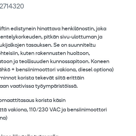
 2714320
tin edistynein hinattava henkilönostin, joka
kentelykorkeuden, pitkän sivu‑ulottuman ja
ukijalkojen tasauksen. Se on suunniteltu
hteisiin, kuten rakennusten huoltoon,
atoon ja teollisuuden kunnossapitoon. Koneen
hkö + bensiinimoottori vakiona, diesel optiona)
iminnot korista tekevät siitä erittäin
aan vaativissa työympäristöissä.
utomaattitasaus korista käsin
tä vakiona, 110/230 VAC ja bensiinimoottori
ena)