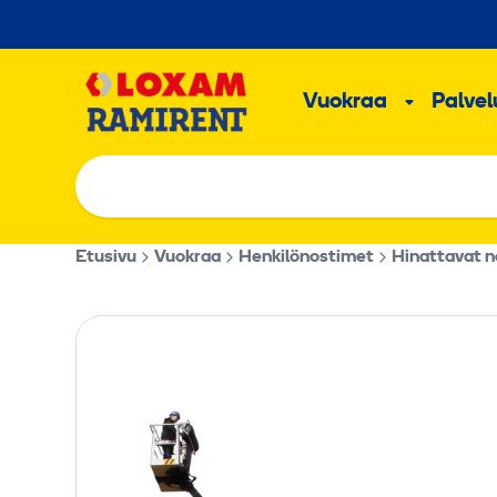
Hyppää
sisältöön
Päävalikk
Vuokraa
Palvelu
Alavalik
Etusivu
Vuokraa
Henkilönostimet
Hinattavat 