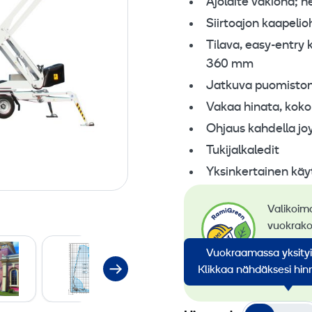
Ajolaite vakiona; h
Siirtoajon kaapelio
Tilava, easy-entry 
360 mm
Jatkuva puomiston 
Vakaa hinata, koko
Ohjaus kahdella joy
Tukijalkaledit
Yksinkertainen käy
Valikoim
vuokrako
siirtymi
Vuokraamassa yksity
konevuok
Klikkaa nähdäksesi hinn
koneem