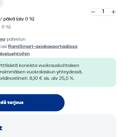
/ päivä
(alv 0 %)
v 0 %)
va
-palvelun
tasi
RamiSmart-asiakasportaalissa
alveluehtoihin
töisistä koneista vuokrauskohtaisen
ensimmäisen vuokralaskun yhteydessä.
ridinostimet: 8,10 € sis. alv 25,5 %.
dä tarjous
t