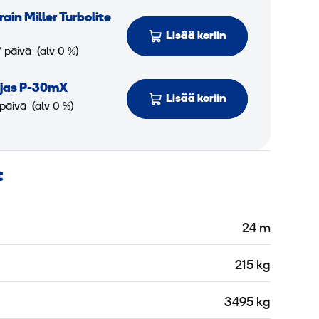
rain Miller Turbolite
Lisää koriin
/ päivä
(alv 0 %)
ljas P-30mX
Lisää koriin
 päivä
(alv 0 %)
t
24 m
215 kg
3495 kg