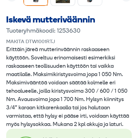
Iskevä mutteri­väännin
Tuoteryhmäkoodi: 1253630
MAKITA DTW1001RTJ
Erittäin järeä mutterinväännin raskaaseen
käyttöön. Soveltuu erinomaisesti esimerkiksi
raskaaseen teollisuuden käyttöön tai vaikka
maatilalle. Maksimikiristysvoima jopa 1 050 Nm.
Maksimivääntöä voidaan säätää kolmelle eri
tehoalueelle, joilla kiristysvoima 300 / 600 / 1 050
Nm. Avausvoima jopa 1 700 Nm. Hylsyn kiinnitys
3/4” karaan kitkarenkaalla tai jos halutaan
varmistaa, että hylsy ei pääse irti, voidaan käyttää
myös hylsysokkaa. Mukana 2 kpl akkuja ja laturi.