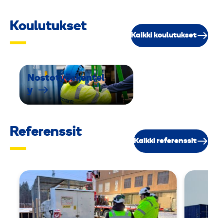
Koulutukset
Kaikki koulutukset
Nostotyöskentel
y
Referenssit
Kaikki referenssit