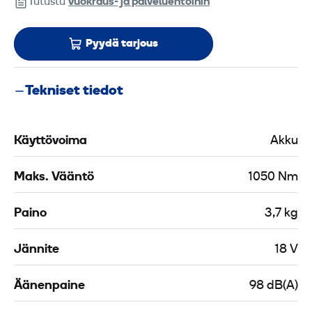
Tutustu
vuokraus- ja palveluehtoihin
Pyydä tarjous
Tekniset tiedot
Käyttövoima
Akku
Maks. Vääntö
1050 Nm
Paino
3,7 kg
Jännite
18 V
Äänenpaine
98 dB(A)