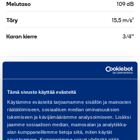
Melutaso
109 dB
Täry
15,5 m/s²
Karan kierre
3/4''
Asiakirjat
Tämä sivusto käyttää evästeitä
Samankaltaisia tuotteita
Käytämme evästeitä tarjoamamme sisällön ja mainosten
räätälöimiseen, sosiaalisen median ominaisuuksien
tukemiseen ja kävijämäärämme analysoimiseen. Lisäksi
M
jaamme sosiaalisen median, mainosalan ja analytiikka-
alan kumppaneillemme tietoja siitä, miten käytät
u
sivustoamme. Kumppanimme voivat yhdistää näitä