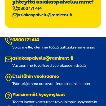
yhteyttä asiakaspalveluumme!
0800 171 414
asiakaspalvelu@ramirent.fi
0800 171 414
Soita meille, olemme täällä auttaaksemme sinua
asiakaspalvelu@ramirent.fi
Vastaamme tavallisesti vuorokauden sisällä
Etsi lähin vuokraamo
Työntekijämme auttavat sinua aina mielellään
Yleisimmät kysymykset
Täältä löydät vastaukset tavallisimpiin kysymyksiin