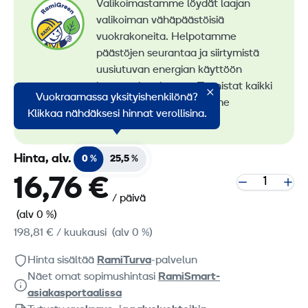
Valikoimastamme löydät laajan
valikoiman vähäpäästöisiä
vuokrakoneita. Helpotamme
päästöjen seurantaa ja siirtymistä
uusiutuvan energian käyttöön
konevuokrauksessa. Tunnistat kaikki
Vuokraamassa yksityishenkilönä?
vähäpäästöiset koneemme
Klikkaa nähdäksesi hinnat verollisina.
RamiGreen-merkistä
.
Hinta, alv.
0 %
25,5 %
16,76 €
/ päivä
(alv 0 %)
198,81 €
/ kuukausi
(alv 0 %)
Hinta sisältää
RamiTurva
-palvelun
Näet omat sopimushintasi
RamiSmart-
asiakasportaalissa