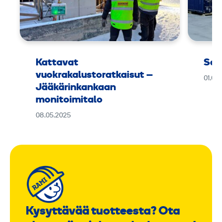
Kattavat
Sar
vuokrakalustoratkaisut –
01.06
Jääkärinkankaan
monitoimitalo
08.05.2025
Kysyttävää tuotteesta? Ota