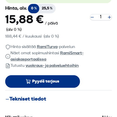
Hinta, alv.
0 %
25,5 %
15,88 €
/ päivä
(alv 0 %)
188,44 €
/ kuukausi
(alv 0 %)
Hinta sisältää
RamiTurva
-palvelun
Näet omat sopimushintasi
RamiSmart-
asiakasportaalissa
Tutustu
vuokraus- ja palveluehtoihin
Pyydä tarjous
Tekniset tiedot