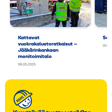
Kattavat
Sar
vuokrakalustoratkaisut –
01.06
Jääkärinkankaan
monitoimitalo
08.05.2025