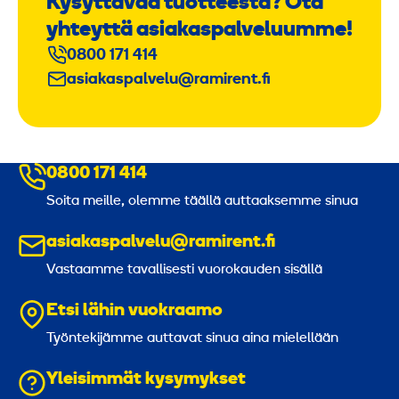
Kysyttävää tuotteesta? Ota
yhteyttä asiakaspalveluumme!
0800 171 414
asiakaspalvelu@ramirent.fi
0800 171 414
Soita meille, olemme täällä auttaaksemme sinua
asiakaspalvelu@ramirent.fi
Vastaamme tavallisesti vuorokauden sisällä
Etsi lähin vuokraamo
Työntekijämme auttavat sinua aina mielellään
Yleisimmät kysymykset