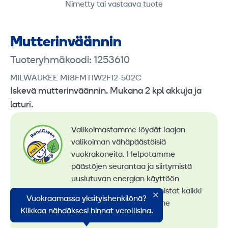
Nimetty tai vastaava tuote
Mutteri­nväännin
Tuoteryhmäkoodi: 1253610
MILWAUKEE M18FMTIW2F12-502C
Iskevä mutterinväännin. Mukana 2 kpl akkuja ja
laturi.
Valikoimastamme löydät laajan
valikoiman vähäpäästöisiä
vuokrakoneita. Helpotamme
päästöjen seurantaa ja siirtymistä
uusiutuvan energian käyttöön
konevuokrauksessa. Tunnistat kaikki
Vuokraamassa yksityishenkilönä?
vähäpäästöiset koneemme
Klikkaa nähdäksesi hinnat verollisina.
RamiGreen-merkistä
.