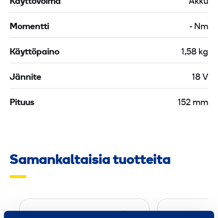
Käyttövoima
Akku
Momentti
- Nm
Käyttöpaino
1,58 kg
Jännite
18 V
Pituus
152 mm
Samankaltaisia tuotteita
I