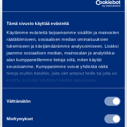
s
k
e
v
Tämä sivusto käyttää evästeitä
ä
Käytämme evästeitä tarjoamamme sisällön ja mainosten
m
räätälöimiseen, sosiaalisen median ominaisuuksien
Iskevä mutteri­
Mutteri
u
tukemiseen ja kävijämäärämme analysoimiseen. Lisäksi
nväännin, paine­ilma
MIL
jaamme sosiaalisen median, mainosalan ja analytiikka-
t
M18ONEF
KAWASAKI KPT381P
alan kumppaneillemme tietoja siitä, miten käytät
t
sivustoamme. Kumppanimme voivat yhdistää näitä
e
Käyttövoima: Paineilma
Käyttöv
tietoja muihin tietoihin, joita olet antanut heille tai joita on
Momentti: -2500 Nm
r
Momentti
kerätty, kun olet käyttänyt heidän palvelujaan.
i
50,79 €
22,62 €
/ päivä
(alv 0 %)
/
­
Suostumuksen
n
Välttämätön
valinta
Lisää koriin
Lis
v
ä
Mieltymykset
ä