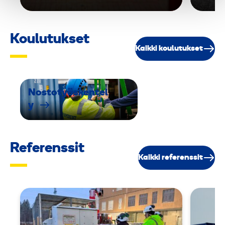
Koulutukset
Kaikki koulutukset
Nostotyöskentel
y
Referenssit
Kaikki referenssit