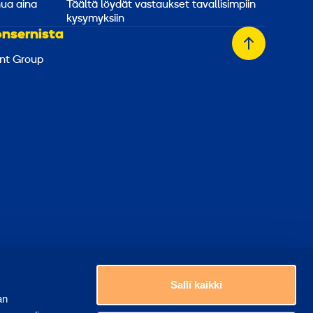
nua aina
Täältä löydät vastaukset tavallisimpiin
kysymyksiin
onsernista
Takaisin
nt Group
alkuun
Valitse maa
ästeasetukset
Salli kaikki
an