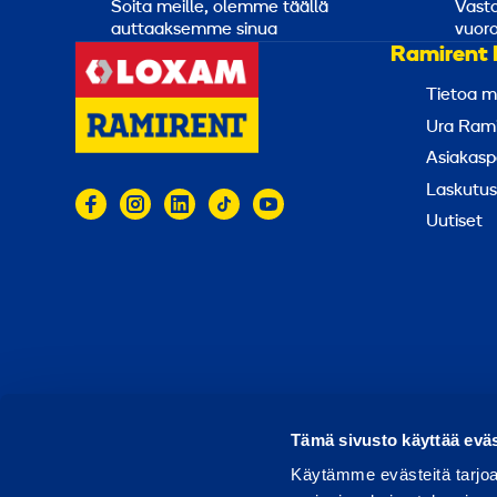
Soita meille, olemme täällä
Vasta
auttaaksemme sinua
vuoro
Ramirent 
Tietoa m
Ura Rami
Asiakasp
Laskutus
Uutiset
© 2026 Ramirent
Käyttöehdot
Tietosuoja
Rap
Tämä sivusto käyttää eväs
Käytämme evästeitä tarjoa