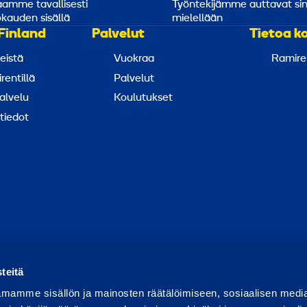
amme tavallisesti
Työntekijämme auttavat si
kauden sisällä
mielellään
Finland
Palvelut
Tietoa k
eistä
Vuokraa
Ramire
rentillä
Palvelut
alvelu
Koulutukset
tiedot
ortoi väärinkäytöksestä
Raportoi tietoturvaongelmasta
Ev
teitä
mamme sisällön ja mainosten räätälöimiseen, sosiaalisen medi