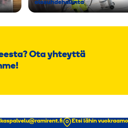
olosuhdehallinta
eesta? Ota yhteyttä
mme!
akaspalvelu@ramirent.fi
Etsi lähin vuokraam