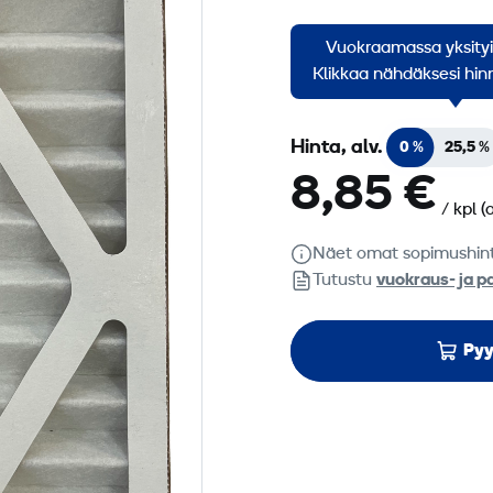
STRONG
Vuokraamassa yksity
Karkeasuodatin Strong 
Klikkaa nähdäksesi hinn
Hinta, alv.
0 %
25,5 %
8,85 €
/ kpl
(
Näet omat sopimushin
Tutustu
vuokraus- ja p
Pyy