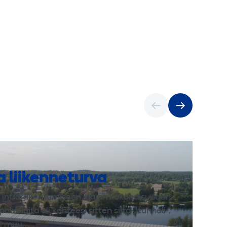
ja liikenneturva
infrarakentamiseen laajan kokonaisuuden
palveluita oli kohteesi sitten silta-, tunneli-,
tai muu…