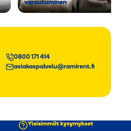
varautuminen
0800 171 414
asiakaspalvelu@ramirent.fi
o
Yleisimmät kysymykset