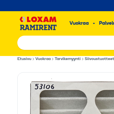
Hyppää
sisältöön
Päävalikk
Vuokraa
Palvelu
Alavalik
Etusivu
Vuokraa
Tarvikemyynti
Siivoustuottee