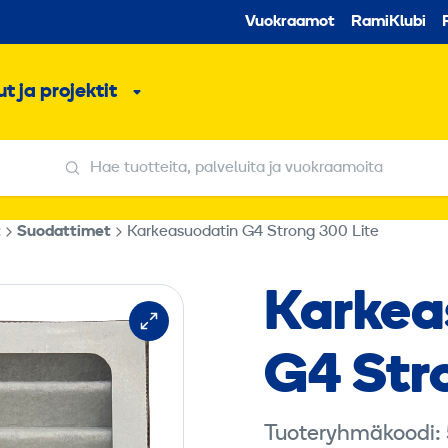
Toissijaine
Vuokraamot
RamiKlubi
o
t ja projektit
ko
Alavalikko
Hae tuotteita, palveluita ja vuokraamoita
Hae tuotteita, palveluita ja vuokraamoita
t
Suodattimet
Karkeasuodatin G4 Strong 300 Lite
Karkea
G4 Str
Tuoteryhmäkoodi: