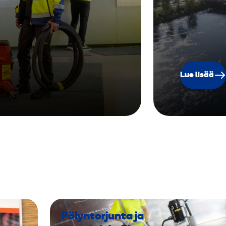
Lue lisää
Pölyntorjunta ja