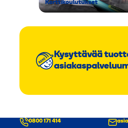
Korttikoulutukset
Kysyttävää tuott
asiakaspalveluu
0800 171 414
asi