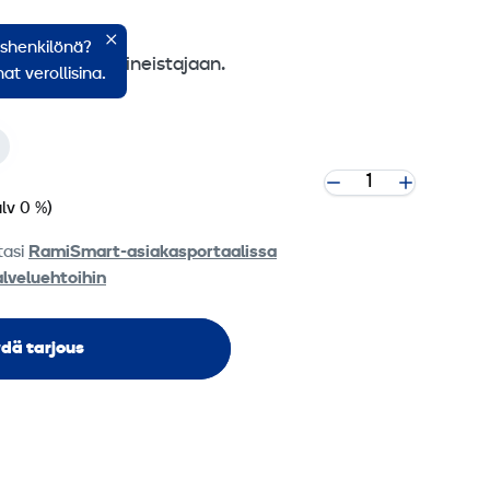
ishenkilönä?
300 Lite alipaineistajaan.
at verollisina.
alv 0 %)
tasi
RamiSmart-asiakasportaalissa
alveluehtoihin
dä tarjous