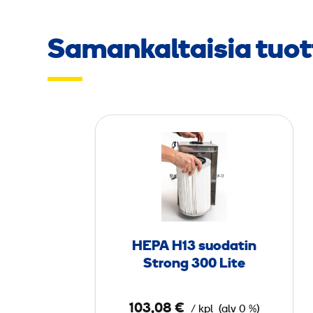
Samankaltaisia tuot
H
E
P
A
H
1
3
HEPA H13 suodatin
Strong 300 Lite
s
u
103,08 €
/ kpl
(alv 0 %)
o