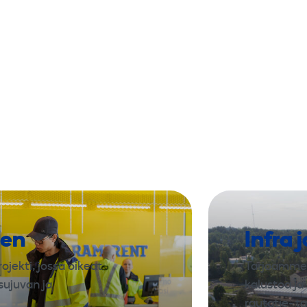
nen
Infra 
ojekti, jossa oikeat
Tarjoamme 
sujuvan ja
kalustoa ja 
rautatie- 