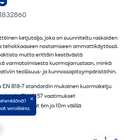
 1832860
öinen ketjutalja, joka on suunniteltu raskaiden
 ja tehokkaaseen nostamiseen ammattikäytössä.
aktista mutta erittäin kestävästä
kä varmatoimisesta kuormajarrustaan, minkä
ativiin teollisuus‑ ja kunnossapitoympäristöihin.
stu EN 818-7 standardin mukainen kuormaketju
tandardin EN 13157 vaatimukset
ishenkilönä?
udet vaihtelevat 6m ja 10m välillä
at verollisina.