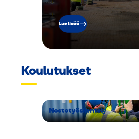
k
Lue lisää
g
Koulutukset
Nostotyöskentely