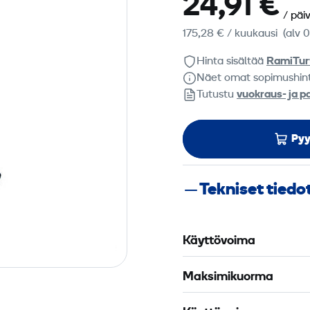
24,91 €
/ päi
175,28 €
/ kuukausi
(alv 
Hinta sisältää
RamiTur
Näet omat sopimushin
Tutustu
vuokraus- ja p
Pyy
Tekniset tiedo
Käyttövoima
Maksimikuorma