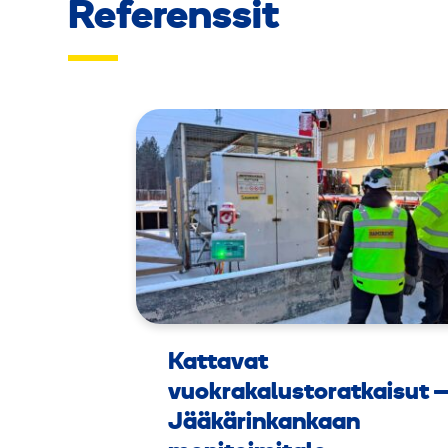
Referenssit
Kattavat
vuokrakalustoratkaisut 
Jääkärinkankaan