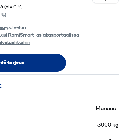
vä
(alv 0 %)
0 %)
va
-palvelun
tasi
RamiSmart-asiakasportaalissa
alveluehtoihin
dä tarjous
t
Manuaali
3000 kg