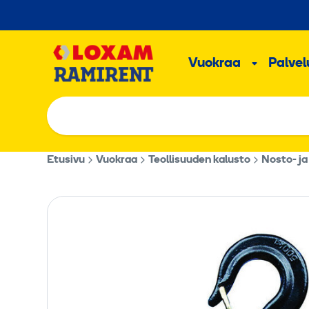
Hyppää
sisältöön
Päävalikk
Vuokraa
Palvelu
Alavalik
Etusivu
Vuokraa
Teollisuuden kalusto
Nosto- ja