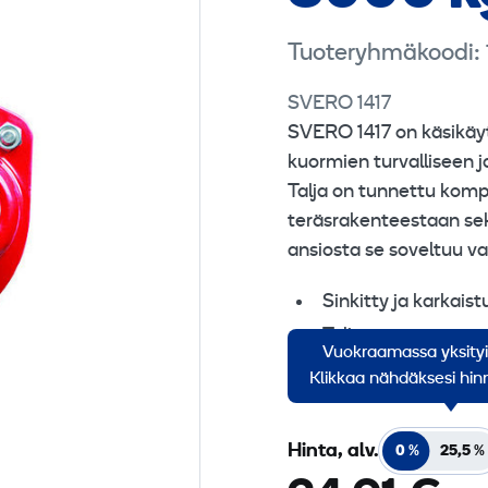
Tuoteryhmäkoodi:
SVERO 1417
SVERO 1417 on käsikäytt
kuormien turvalliseen
Talja on tunnettu komp
teräsrakenteestaan se
ansiosta se soveltuu va
Sinkitty ja karkai
Taljat täyttävät s
Vuokraamassa yksity
Taljojen ketjunpitu
Klikkaa nähdäksesi hinn
Hinta, alv.
0 %
25,5 %