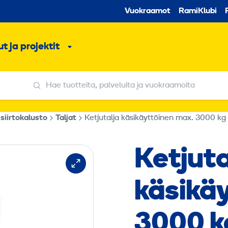
Toissijaine
Vuokraamot
RamiKlubi
o
t ja projektit
ko
Alavalikko
Hae tuotteita, palveluita ja vuokraamoita
Hae tuotteita, palveluita ja vuokraamoita
 siirtokalusto
Taljat
Ketjutalja käsikäyttöinen max. 3000 kg
Ketjuta
käsikä
3000 k