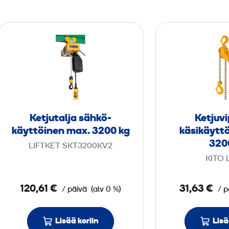
K
e
t
j
u
t
a
Ketjutalja sähkö­
Ketjuvi
l
käyttöinen max. 3200 kg
käsikäytt
j
320
LIFTKET SKT3200KV2
a
KITO 
s
ä
120,61 €
31,63 €
/ päivä
(alv 0 %)
/ p
h
k
Lisää koriin
ö
Lisä