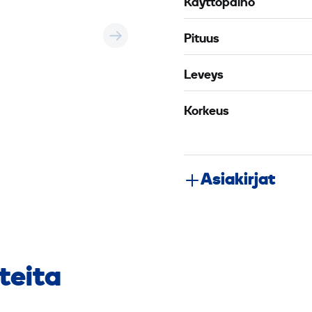
Käyttöpaino
Pituus
Leveys
Korkeus
Asiakirjat
teita