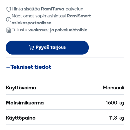
Hinta sisältää
RamiTurva
-palvelun
Näet omat sopimushintasi
RamiSmart-
asiakasportaalissa
Tutustu
vuokraus- ja palveluehtoihin
Pyydä tarjous
Tekniset tiedot
Käyttövoima
Manuaali
Maksimikuorma
1600 kg
Käyttöpaino
11,3 kg