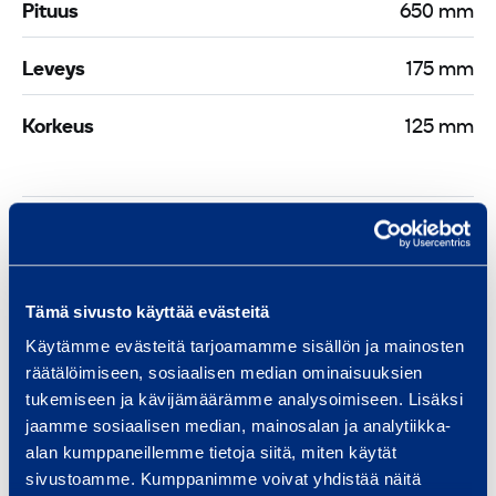
Pituus
650 mm
Leveys
175 mm
Korkeus
125 mm
Asiakirjat
Tämä sivusto käyttää evästeitä
Samankaltaisia tuotteita
Käytämme evästeitä tarjoamamme sisällön ja mainosten
räätälöimiseen, sosiaalisen median ominaisuuksien
tukemiseen ja kävijämäärämme analysoimiseen. Lisäksi
jaamme sosiaalisen median, mainosalan ja analytiikka-
K
alan kumppaneillemme tietoja siitä, miten käytät
e
sivustoamme. Kumppanimme voivat yhdistää näitä