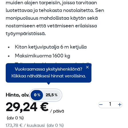
muiden alojen tarpeisiin, joissa tarvitaan
luotettavaa ja tehokasta nostolaitetta. Sen
monipuolisuus mahdollistaa käytön sekä
nostamiseen että vetämiseen erilaisissa
työympäristöissä.
Kiton ketjuviputalja 6 m ketjulla
Maksimikuorma 1600 kg
Taljassa koukkusalpa turvakärjellä
Vuokraamassa yksityishenkilönä?
Koukkuväli 335 mm
Klikkaa nähdäksesi hinnat verollisina.
Hinta, alv.
0 %
25,5 %
29,24 €
/ päivä
(alv 0 %)
173,78 €
/ kuukausi
(alv 0 %)