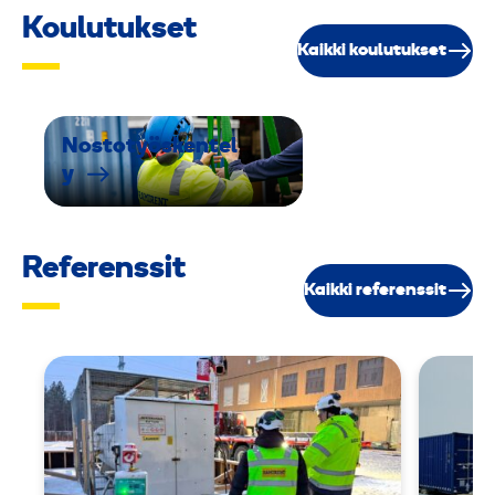
Koulutukset
Kaikki koulutukset
Nostotyöskentel
y
Referenssit
Kaikki referenssit