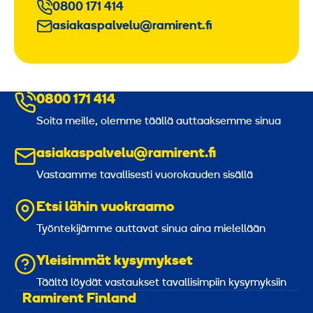
0800 171 414
asiakaspalvelu@ramirent.fi
0800 171 414
Soita meille, olemme täällä auttaaksemme sinua
asiakaspalvelu@ramirent.fi
Vastaamme tavallisesti vuorokauden sisällä
Etsi lähin vuokraamo
Työntekijämme auttavat sinua aina mielellään
Yleisimmät kysymykset
Täältä löydät vastaukset tavallisimpiin kysymyksiin
Ramirent Finland