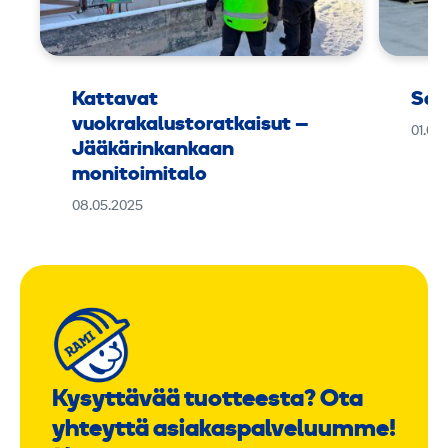
Kattavat
Sar
vuokrakalustoratkaisut –
01.06
Jääkärinkankaan
monitoimitalo
08.05.2025
Kysyttävää tuotteesta? Ota
yhteyttä asiakaspalveluumme!