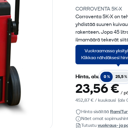
CORROVENTA 5K-X
Corroventa 5K-X on te
yhdistää suuren kuivau
rakenteen. Jopa 45 lit
ilmamäärä tekevät siit
saneerauskohteisiin, jo
Vuokraamassa yksity
kosteudenpoistoa.
Klikkaa nähdäksesi hinn
Hinta, alv.
0 %
25,5 %
23,56 €
/ p
452,87 €
/ kuukausi
(alv 
Hinta sisältää
RamiTur
Näet omat sopimushin
Tutustu
vuokraus- ja p