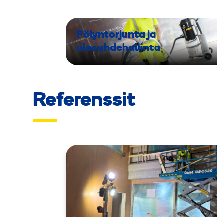
Pölyntorjunta ja
olosuhdehallinta
Referenssit