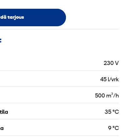
dä tarjous
t
230 V
45 l/vrk
500 m³/h
ila
35 °C
la
9 °C