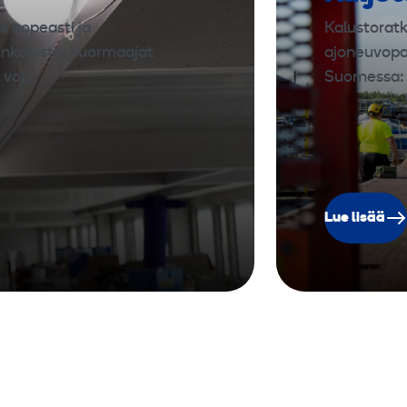
s nopeasti ja
Kalustoratka
enkalusto, kuormaajat
ajoneuvopal
i voi…
Suomessa: n
Lue lisää