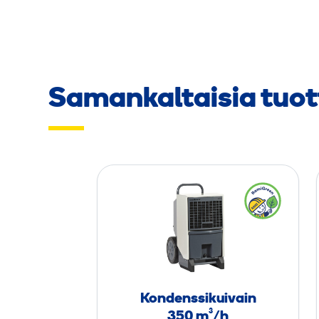
Samankaltaisia tuot
K
o
n
d
e
n
s
Kondenssikuivain
s
350 m³/h