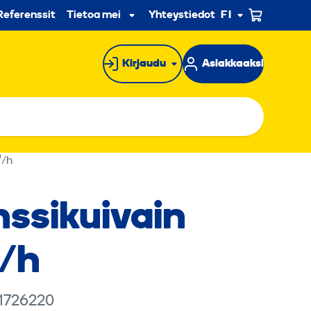
n
Referenssit
Tietoa meistä
Yhteystiedot
FI
Alavalikko
Kirjaudu
Asiakkaaksi
³/h
ssikuivain
/h
 1726220