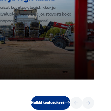
isut kuljetus-, logistiikka- ja
velualalle. Vuokraa joustavasti koko
opeasti ja luotettavasti.
Kaikki koulutukset