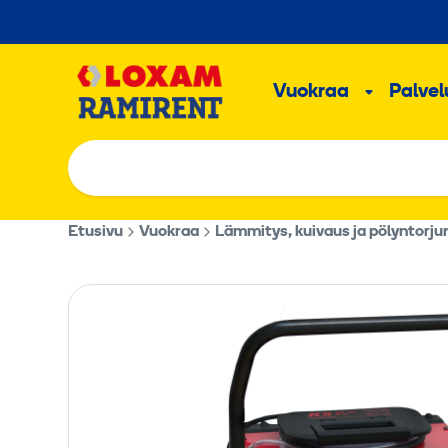
Hyppää
sisältöön
Päävalikk
Vuokraa
Palvelu
Alavalik
Etusivu
Vuokraa
Lämmitys, kuivaus ja pölyntorju