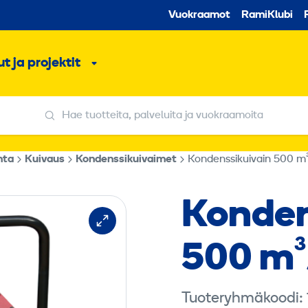
Toissijaine
Vuokraamot
RamiKlubi
o
t ja projektit
ko
Alavalikko
Hae tuotteita, palveluita ja vuokraamoita
Hae tuotteita, palveluita ja vuokraamoita
nta
Kuivaus
Kondenssikuivaimet
Kondenssikuivain 500 m
Konden
500 m³
Tuoteryhmäkoodi: