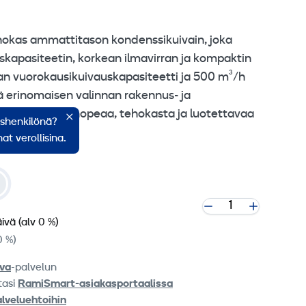
hokas ammattitason kondenssikuivain, joka
skapasiteetin, korkean ilmavirran ja kompaktin
ran vuorokausikuivauskapasiteetti ja 500 m³/h
ä erinomaisen valinnan rakennus- ja
issa tarvitaan nopeaa, tehokasta ja luotettavaa
ishenkilönä?
at verollisina.
äivä
(alv 0 %)
0 %)
va
-palvelun
tasi
RamiSmart-asiakasportaalissa
alveluehtoihin