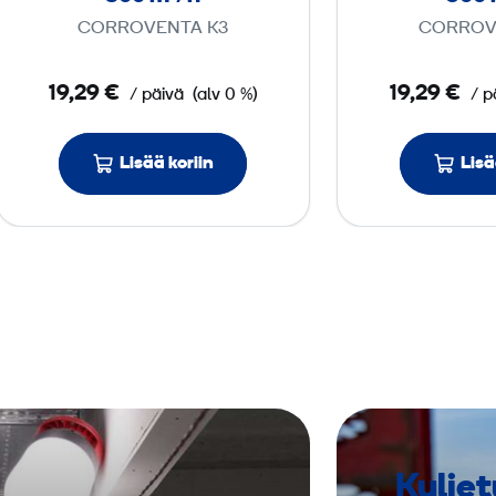
i
CORROVENTA K3
CORROV
k
u
19,29 €
19,29 €
/ päivä
(alv 0 %)
/ p
i
v
a
Lisää koriin
Lisä
i
n
3
0
0
m
³
/
h
Kuljet