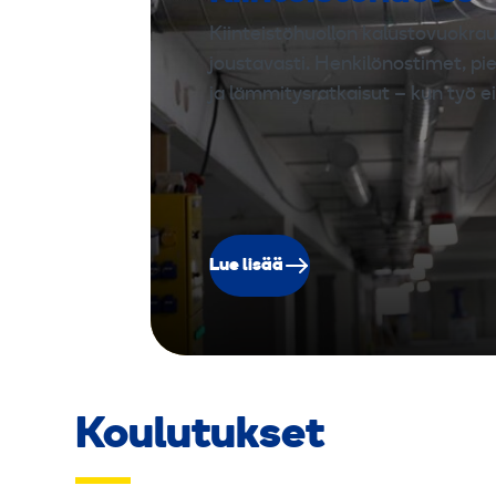
Kiinteistöhuollon kalustovuokrau
joustavasti. Henkilönostimet, pi
ja lämmitysratkaisut – kun työ e
Lue lisää
Koulutukset