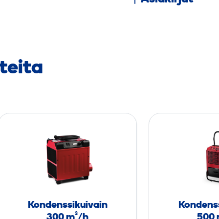
teita
K
o
n
d
e
n
s
Kondenssikuivain
Kondenss
s
300 m³/h
500 