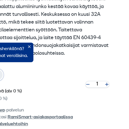
lattu alumiinirunko kestää kovaa käyttöä, ja
tännät turvallisesti. Keskuksessa on kuusi 32A
ttö, mikä tekee siitä luotettavan valinnan
tilaelementtien syöttöön. Taitettava
ttaa sijoittelua, ja laite täyttää EN 60439‑4
t. C‑käyrän johdonsuojakatkaisijat varmistavat
ishenkilönä?
ojauksen työmaaolosuhteissa.
at verollisina.
vä
(alv 0 %)
0 %)
va
-palvelun
tasi
RamiSmart-asiakasportaalissa
alveluehtoihin