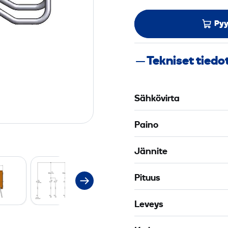
Pyy
Tekniset tiedo
Sähkövirta
Paino
Jännite
Pituus
Leveys