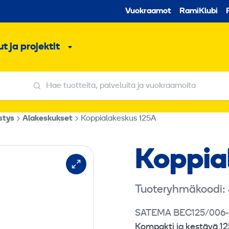
Toissijaine
Vuokraamot
RamiKlubi
o
t ja projektit
ko
Alavalikko
Hae tuotteita, palveluita ja vuokraamoita
Hae tuotteita, palveluita ja vuokraamoita
stys
Alakeskukset
Koppialakeskus 125A
Koppia
Tuoteryhmäkoodi: 
SATEMA BEC125/006-
Kompakti ja kestävä 12