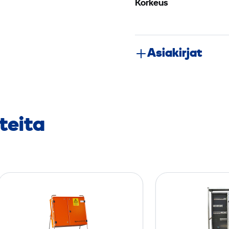
Korkeus
Asiakirjat
teita
A
l
a
k