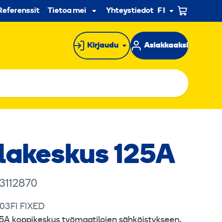
n
Referenssit
Tietoa meistä
Yhteystiedot
FI
Alavalikko
Kirjaudu
Asiakkaaksi
lakeskus 125A
3112870
03FI FIXED
5A koppikeskus työmaatilojen sähköistykseen.