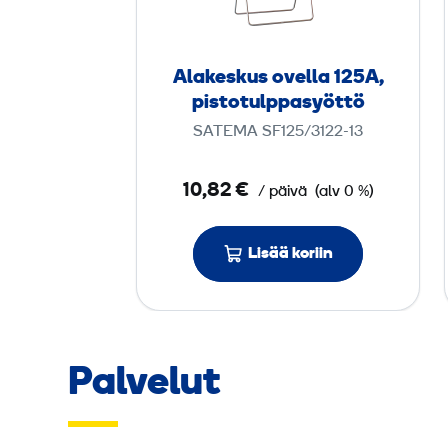
e
s
k
Alakeskus ovella 125A,
u
pistotulppasyöttö
s
SATEMA SF125/3122-13
o
v
10,82 €
/ päivä
(alv 0 %)
e
l
l
Lisää koriin
a
1
2
5
Palvelut
A
,
p