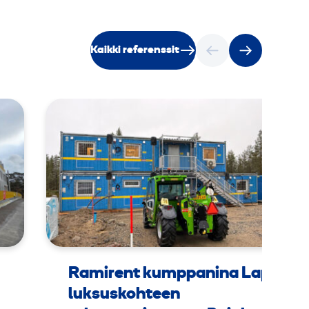
Kaikki referenssit
Ramirent kumppanina Lapin
luksuskohteen