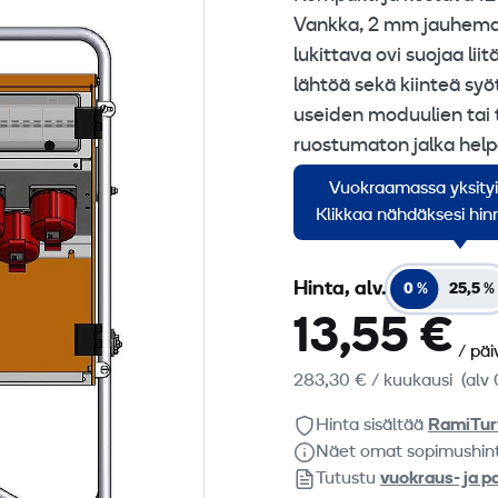
Vankka, 2 mm jauhemaa
lukittava ovi suojaa lii
lähtöä sekä kiinteä syö
useiden moduulien tai 
ruostumaton jalka helpo
‑standardin vaatimukse
Vuokraamassa yksity
luotettavan ylivirtasu
Klikkaa nähdäksesi hinn
Hinta, alv.
0 %
25,5 %
13,55 €
/ päi
283,30 €
/ kuukausi
(alv 
Hinta sisältää
RamiTur
Näet omat sopimushin
Tutustu
vuokraus- ja p