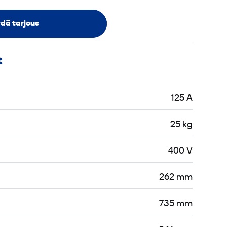
dä tarjous
t
125 A
25 kg
400 V
262 mm
735 mm