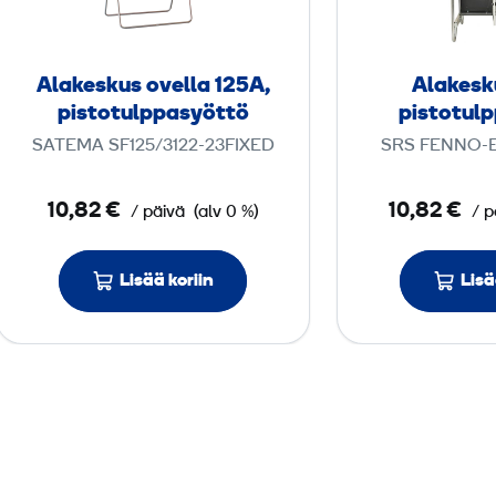
e
s
k
Alakeskus ovella 125A,
Alakesk
u
pistotulppasyöttö
pistotul
s
SATEMA SF125/3122-23FIXED
SRS FENNO-E
o
v
10,82 €
10,82 €
/ päivä
(alv 0 %)
/ p
e
l
l
Lisää koriin
Lisä
a
1
2
5
A
,
p