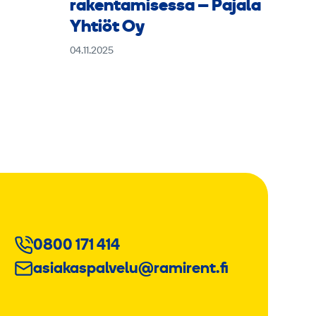
rakentamisessa – Pajala
Yhtiöt Oy
04.11.2025
0800 171 414
asiakaspalvelu@ramirent.fi