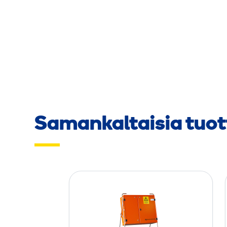
Samankaltaisia tuot
A
l
a
k