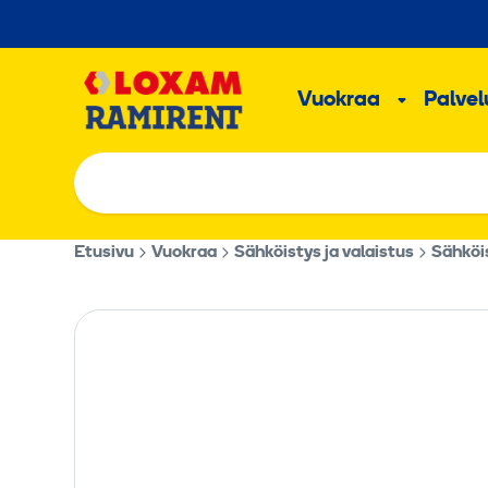
Hyppää
sisältöön
Päävalikk
Vuokraa
Palvelu
Alavalik
Etusivu
Vuokraa
Sähköistys ja valaistus
Sähköi