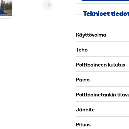
Tekniset tiedo
Käyttövoima
Teho
Polttoaineen kulutus
Paino
Polttoainetankin tilav
Jännite
Pituus