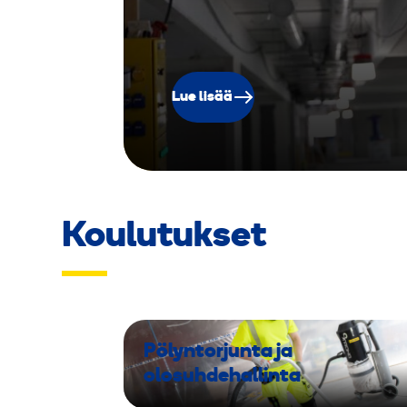
Lue lisää
Koulutukset
Pölyntorjunta ja
olosuhdehallinta