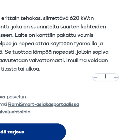
ttäin tehokas, siirrettävä 620 kW:n
ntti, joka on suunniteltu suurten kohteiden
seen. Laite on konttiin pakattu valmis
elppo ja nopea ottaa käyttöön työmailla ja
sä. Se tuottaa lämpöä nopeasti, jolloin sopiva
saavutetaan vaivattomasti. Imuilma voidaan
ilasta tai ulkoa.
va
-palvelun
tasi
RamiSmart-asiakasportaalissa
alveluehtoihin
dä tarjous