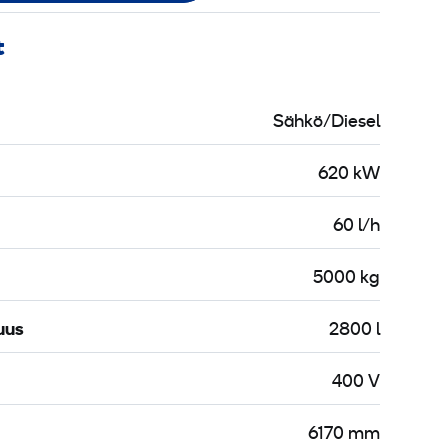
t
Sähkö/Diesel
620 kW
60 l/h
5000 kg
uus
2800 l
400 V
6170 mm