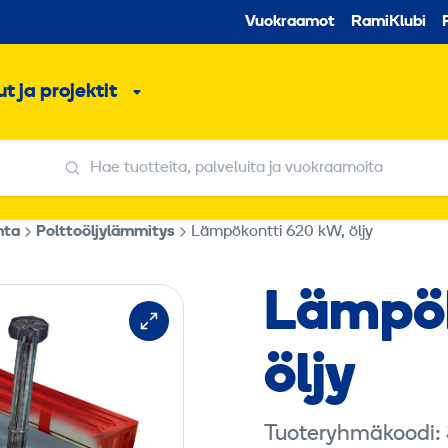
Toissijaine
Vuokraamot
RamiKlubi
o
t ja projektit
ko
Alavalikko
Hae tuotteita, palveluita ja vuokraamoita
Hae tuotteita, palveluita ja vuokraamoita
nta
Polttoöljylämmitys
Lämpökontti 620 kW, öljy
Lämpö­
öljy
Tuoteryhmäkoodi: