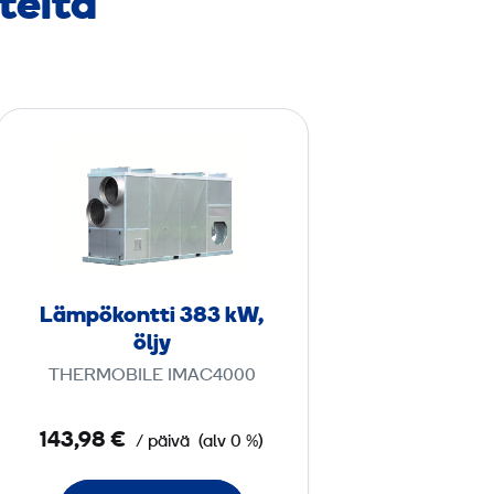
teita
L
ä
m
p
ö
­
k
Lämpö­kontti 383 kW,
o
öljy
n
THERMOBILE IMAC4000
t
t
143,98 €
/ päivä
(alv 0 %)
i
3