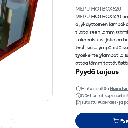
MEPU HOTBOX620
MEPU HOTBOX620 on eri
öljykäyttöinen lämpöko
tilapäiseen lämmittämi
kokonaisuus, joka on h
teollisissa ympäristöis
työskentelylämpötila 
ottaa lämmitettävästä t
Pyydä tarjous
Hinta sisältää
RamiTur
Näet omat sopimushin
Tutustu
vuokraus- ja p
Pyy