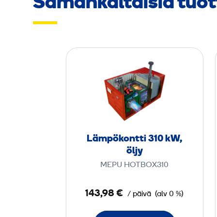
Samankaltaisia tuot
L
ä
m
p
ö
­
k
Lämpö­kontti 310 kW,
o
öljy
n
MEPU HOTBOX310
t
t
143,98 €
/ päivä
(alv 0 %)
i
3