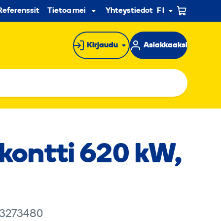
n
Referenssit
Tietoa meistä
Yhteystiedot
FI
Alavalikko
Kirjaudu
Asiakkaaksi
kontti 620 kW,
 3273480