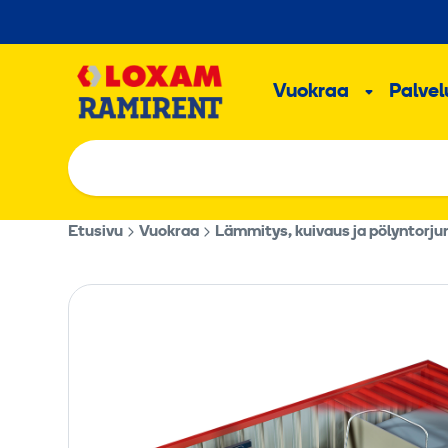
Hyppää
sisältöön
Päävalikk
Vuokraa
Palvelu
Alavalik
Etusivu
Vuokraa
Lämmitys, kuivaus ja pölyntorju