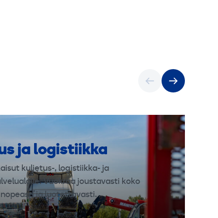
us ja logistiikka
isut kuljetus-, logistiikka- ja
velualalle. Vuokraa joustavasti koko
opeasti ja luotettavasti.