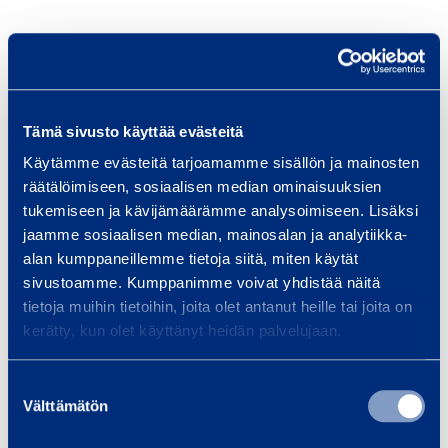
L
ä
m
p
Tämä sivusto käyttää evästeitä
ö
Käytämme evästeitä tarjoamamme sisällön ja mainosten
­
räätälöimiseen, sosiaalisen median ominaisuuksien
p
tukemiseen ja kävijämäärämme analysoimiseen. Lisäksi
Lämpö­puhallin 67 kW,
Säteilyläm
jaamme sosiaalisen median, mainosalan ja analytiikka-
u
öljy
ö
alan kumppaneillemme tietoja siitä, miten käytät
h
POLARTHERM TB-700
REX NORDI
sivustoamme. Kumppanimme voivat yhdistää näitä
a
tietoja muihin tietoihin, joita olet antanut heille tai joita on
l
kerätty, kun olet käyttänyt heidän palvelujaan.
l
26,26 €
52,60 €
/ päivä
(alv 0 %)
/
i
Suostumuksen
n
Välttämätön
valinta
Lisää koriin
Lis
6