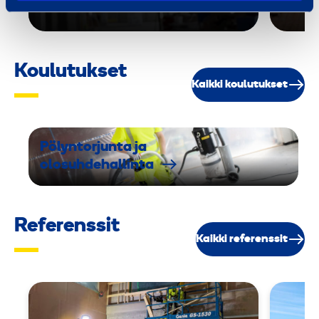
Koulutukset
Kaikki koulutukset
Pölyntorjunta ja
olosuhdehallinta
Referenssit
Kaikki referenssit