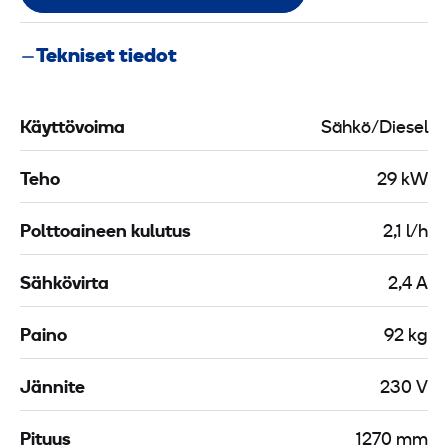
Tekniset tiedot
Käyttövoima
Sähkö/Diesel
Teho
29 kW
Polttoaineen kulutus
2,1 l/h
Sähkövirta
2,4 A
Paino
92 kg
Jännite
230 V
Pituus
1270 mm