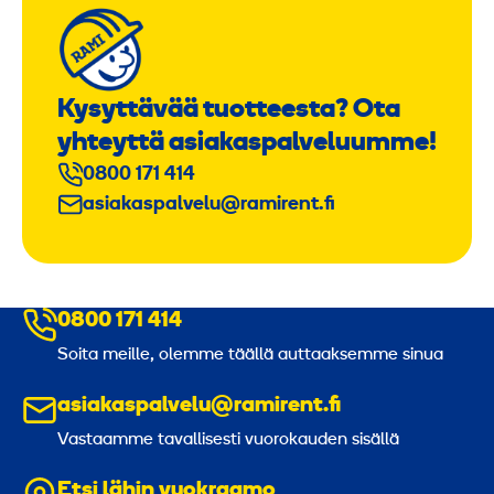
Kysyttävää tuotteesta? Ota
yhteyttä asiakaspalveluumme!
0800 171 414
asiakaspalvelu@ramirent.fi
0800 171 414
Soita meille, olemme täällä auttaaksemme sinua
asiakaspalvelu@ramirent.fi
Vastaamme tavallisesti vuorokauden sisällä
Etsi lähin vuokraamo