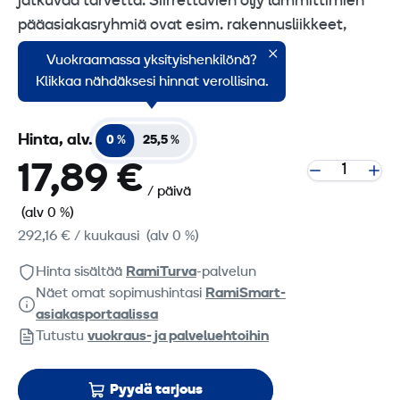
jatkuvaa tarvetta. Siirrettävien öljy lämmittimien
pääasiakasryhmiä ovat esim. rakennusliikkeet,
rakennuskonevuokraamot, satamat,
Vuokraamassa yksityishenkilönä?
kasvihuoneyrittäjät sekä maatilat.
Klikkaa nähdäksesi hinnat verollisina.
Hinta, alv.
0 %
25,5 %
17,89 €
/ päivä
(alv 0 %)
292,16 €
/ kuukausi
(alv 0 %)
Hinta sisältää
RamiTurva
-palvelun
Näet omat sopimushintasi
RamiSmart-
asiakasportaalissa
Tutustu
vuokraus- ja palveluehtoihin
Pyydä tarjous