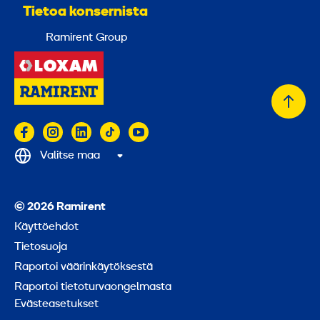
Tietoa konsernista
Ramirent Group
Takai
alkuu
Valitse maa
© 2026 Ramirent
Käyttöehdot
Tietosuoja
Raportoi väärinkäytöksestä
Raportoi tietoturvaongelmasta
Evästeasetukset