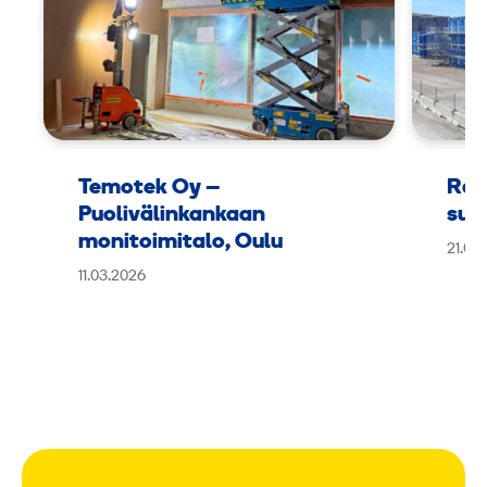
Temotek Oy –
Ram
Puolivälinkankaan
suu
monitoimitalo, Oulu
21.01
11.03.2026