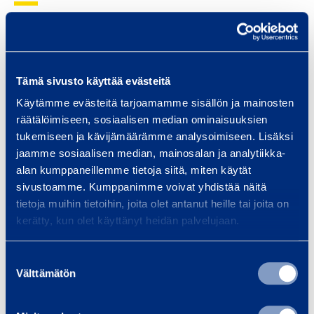
k
p
o
p
2
G
a
,
u
6
Tämä sivusto käyttää evästeitä
a
r
Käytämme evästeitä tarjoamamme sisällön ja mainosten
m
d
räätälöimiseen, sosiaalisen median ominaisuuksien
tukemiseen ja kävijämäärämme analysoimiseen. Lisäksi
L
jaamme sosiaalisen median, mainosalan ja analytiikka-
i
GuardLite säädettävä
Guardlite
alan kumppaneillemme tietoja siitä, miten käytät
t
pystykiinnike 0-
1
sivustoamme. Kumppanimme voivat yhdistää näitä
e
485 mm
tietoja muihin tietoihin, joita olet antanut heille tai joita on
s
kerätty, kun olet käyttänyt heidän palvelujaan.
ä
0,96 €
0,56 €
/ päivä
(alv 0 %)
/ 
ä
Suostumuksen
d
Välttämätön
valinta
Lisää koriin
Lis
e
t