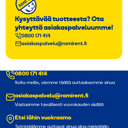
Kysyttävää tuotteesta? Ota
yhteyttä asiakaspalveluumme!
0800 171 414
asiakaspalvelu@ramirent.fi
0800 171 414
Soita meille, olemme täällä auttaaksemme sinua
asiakaspalvelu@ramirent.fi
Vastaamme tavallisesti vuorokauden sisällä
Etsi lähin vuokraamo
Työntekijämme auttavat sinua aina mielellään