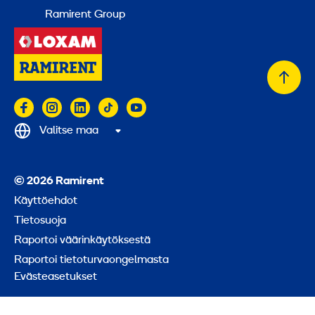
Ramirent Group
Takai
alkuu
Valitse maa
© 2026 Ramirent
Käyttöehdot
Tietosuoja
Raportoi väärinkäytöksestä
Raportoi tietoturvaongelmasta
Evästeasetukset