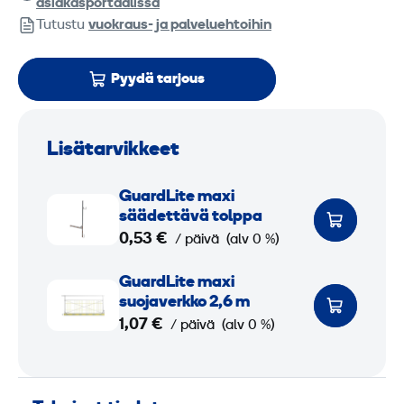
asiakasportaalissa
Tutustu
vuokraus- ja palveluehtoihin
Pyydä tarjous
Lisätarvikkeet
G
GuardLite maxi
u
säädettävä tolppa
a
0,53 €
/ päivä
(alv 0 %)
r
G
GuardLite maxi
d
u
suojaverkko 2,6 m
L
a
1,07 €
/ päivä
(alv 0 %)
i
r
t
d
e
L