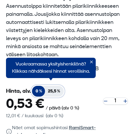
Asennustolppa kiinnitetään pilarikiinnikkeeseen
painamalla. Jousijokka kiinnittää asennustolpan
automaattisesti lukitsemalla pilarikiinnikkeen
viistettyjen kielekkeiden alta. Asennustolpan
leveys on pilarikiinnikkeen kohdalla vain 20 mm,
minkä ansiosta se mahtuu seinäelementtien
väliseen liitoskohtaan.
Vuokraamassa yksityishenkilönä?
Hyväksynnät: EN 13374 luokat A, B
Klikkaa nähdäksesi hinnat verollisina.
Hinta, alv.
0 %
25,5 %
0,53 €
/ päivä
(alv 0 %)
12,01 €
/ kuukausi
(alv 0 %)
Näet omat sopimushintasi
RamiSmart-