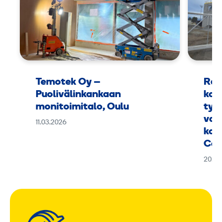
Temotek Oy –
Ram
Puolivälinkankaan
kok
monitoimitalo, Oulu
työ
vaa
11.03.2026
kou
Can
20.01