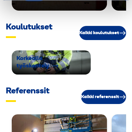
e
0
-
4
Koulutukset
8
Kaikki koulutukset
5
m
Korkealla
m
työskentely
Referenssit
Kaikki referenssit