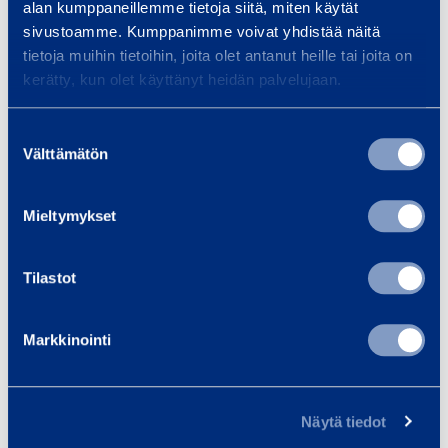
alan kumppaneillemme tietoja siitä, miten käytät
13,89 €
/ kuukausi
(alv 0 %)
sivustoamme. Kumppanimme voivat yhdistää näitä
tietoja muihin tietoihin, joita olet antanut heille tai joita on
Näet omat sopimushintasi
RamiSmart-
kerätty, kun olet käyttänyt heidän palvelujaan.
asiakasportaalissa
Tutustu
vuokraus- ja palveluehtoihin
Suostumuksen
Välttämätön
valinta
Pyydä tarjous
Mieltymykset
Tekniset tiedot
Tilastot
Maksimikuorma
31,5 kN
Markkinointi
Maximi pituus
1,5 m
Minimi pituus
0,9 m
Näytä tiedot