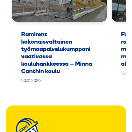
Ramirent
Fuu
kokonaisvaltainen
rak
työmaapalvelukumppani
mus
vaativassa
muk
kouluhankkeessa – Minna
alus
Canthin koulu
15.09
20.01.2026