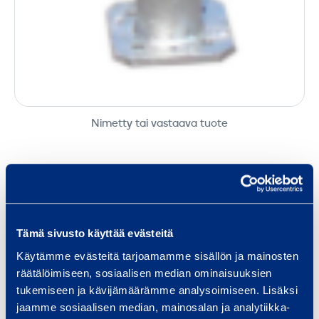
Nimetty tai vastaava tuote
MINI Teräs­tuki 90-150 cm
Tuoteryhmäkoodi: 7005025
Vuokraamassa yksityishenkilönä?
Pieni terästuki holvien ja laattojen tuentaan.
Klikkaa nähdäksesi hinnat verollisina.
Tämä sivusto käyttää evästeitä
Käytämme evästeitä tarjoamamme sisällön ja mainosten
räätälöimiseen, sosiaalisen median ominaisuuksien
Hinta, alv.
0 %
25,5 %
tukemiseen ja kävijämäärämme analysoimiseen. Lisäksi
0,76 €
jaamme sosiaalisen median, mainosalan ja analytiikka-
/ päivä
(alv 0 %)