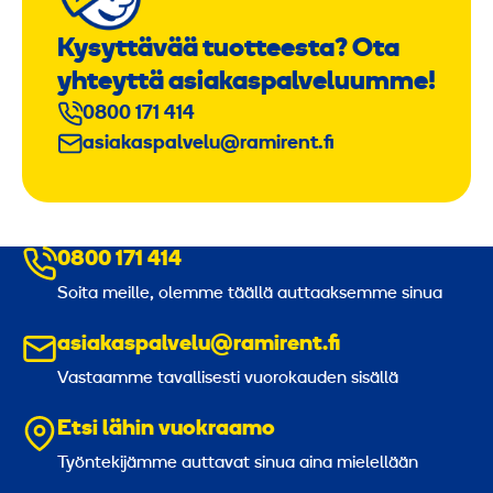
Kysyttävää tuotteesta? Ota
yhteyttä asiakaspalveluumme!
0800 171 414
asiakaspalvelu@ramirent.fi
0800 171 414
Soita meille, olemme täällä auttaaksemme sinua
asiakaspalvelu@ramirent.fi
Vastaamme tavallisesti vuorokauden sisällä
Etsi lähin vuokraamo
Työntekijämme auttavat sinua aina mielellään