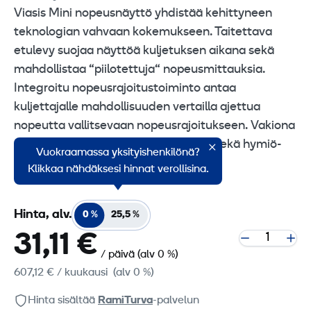
Viasis Mini nopeusnäyttö yhdistää kehittyneen
teknologian vahvaan kokemukseen. Taitettava
etulevy suojaa näyttöä kuljetuksen aikana sekä
mahdollistaa “piilotettuja“ nopeusmittauksia.
Integroitu nopeusrajoitustoiminto antaa
kuljettajalle mahdollisuuden vertailla ajettua
nopeutta vallitsevaan nopeusrajoitukseen. Vakiona
datatallennus, moniväri LED-näyttö sekä hymiö-
Vuokraamassa yksityishenkilönä?
toiminnot.
Klikkaa nähdäksesi hinnat verollisina.
Hinta, alv.
0 %
25,5 %
31,11 €
/ päivä
(alv 0 %)
607,12 €
/ kuukausi
(alv 0 %)
Hinta sisältää
RamiTurva
-palvelun