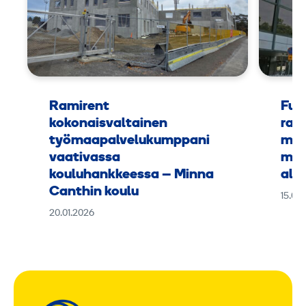
Ramirent
Fuu
kokonaisvaltainen
rak
työmaapalvelukumppani
mus
vaativassa
muk
kouluhankkeessa – Minna
alus
Canthin koulu
15.09
20.01.2026