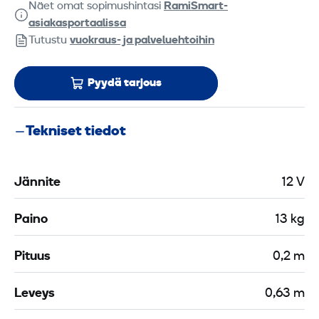
Näet omat sopimushintasi
RamiSmart-
asiakasportaalissa
Tutustu
vuokraus- ja palveluehtoihin
Pyydä tarjous
Tekniset tiedot
Jännite
12 V
Paino
13 kg
Pituus
0,2 m
Leveys
0,63 m