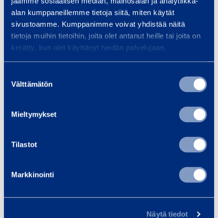
jaamme sosiaalisen median, mainosalan ja analytiikka-
n
Liikenne­valo Fabema
Liikenne
alan kumppaneillemme tietoja siitä, miten käytät
e
Euro 2000 FV
140
sivustoamme. Kumppanimme voivat yhdistää näitä
tietoja muihin tietoihin, joita olet antanut heille tai joita on
v
kerätty, kun olet käyttänyt heidän palvelujaan.
66,83 €
66,83 €
/ päivä
(alv 0 %)
/
a
l
Suostumuksen
o
Lisää koriin
Lis
Välttämätön
valinta
F
a
Mieltymykset
b
Palvelut
e
Tilastot
m
a
Markkinointi
E
u
Tapahtumajärjestäjän
Kul
r
muistilista
Kalu
Näytä tiedot
o