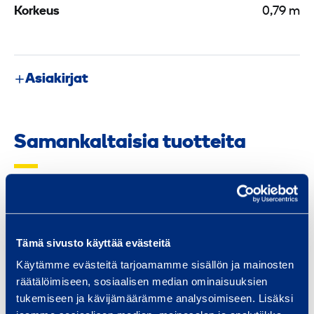
Korkeus
0,79 m
Asiakirjat
Samankaltaisia tuotteita
L
i
Tämä sivusto käyttää evästeitä
i
k
Käytämme evästeitä tarjoamamme sisällön ja mainosten
räätälöimiseen, sosiaalisen median ominaisuuksien
e
tukemiseen ja kävijämäärämme analysoimiseen. Lisäksi
n