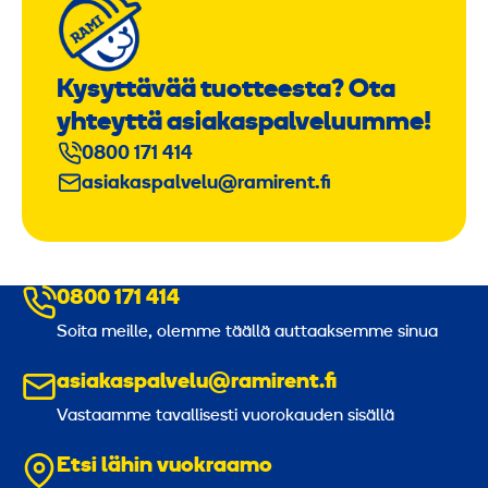
Kysyttävää tuotteesta? Ota
yhteyttä asiakaspalveluumme!
0800 171 414
asiakaspalvelu@ramirent.fi
0800 171 414
Soita meille, olemme täällä auttaaksemme sinua
asiakaspalvelu@ramirent.fi
Vastaamme tavallisesti vuorokauden sisällä
Etsi lähin vuokraamo