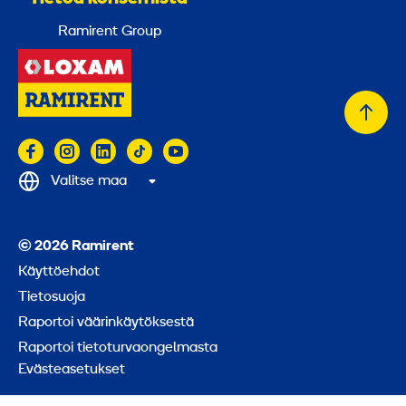
Ramirent Group
Takai
alkuu
Valitse maa
© 2026 Ramirent
Käyttöehdot
Tietosuoja
Raportoi väärinkäytöksestä
Raportoi tietoturvaongelmasta
Evästeasetukset