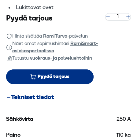
Lukittavat ovet
Pyydä tarjous
Hinta sisältää
RamiTurva
-palvelun
Näet omat sopimushintasi
RamiSmart-
asiakasportaalissa
Tutustu
vuokraus- ja palveluehtoihin
Pyydä tarjous
Tekniset tiedot
Sähkövirta
250 A
Paino
110 kg