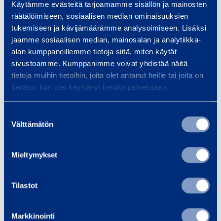
ä
Käytämme evästeitä tarjoamamme sisällön ja mainosten
räätälöimiseen, sosiaalisen median ominaisuuksien
ä
tukemiseen ja kävijämäärämme analysoimiseen. Lisäksi
k
jaamme sosiaalisen median, mainosalan ja analytiikka-
e
alan kumppaneillemme tietoja siitä, miten käytät
s
sivustoamme. Kumppanimme voivat yhdistää näitä
k
tietoja muihin tietoihin, joita olet antanut heille tai joita on
Pääkeskus 250A
Pääkes
u
kerätty, kun olet käyttänyt heidän palvelujaan.
VOHEK TPK250C
VOHEK
s
2
Suostumuksen
5
Välttämätön
valinta
0
Lisää koriin
Lis
A
Mieltymykset
Tilastot
Palvelut
Markkinointi