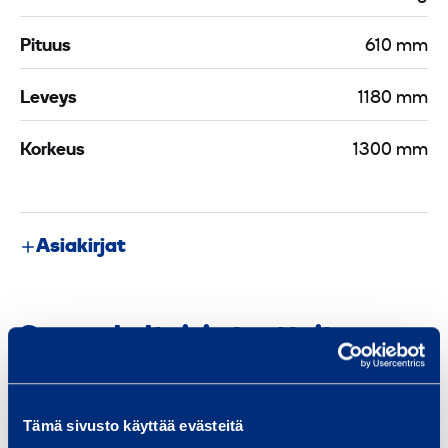
Pituus
610 mm
Leveys
1180 mm
Korkeus
1300 mm
Asiakirjat
Samankaltaisia tuotteita
Tämä sivusto käyttää evästeitä
P