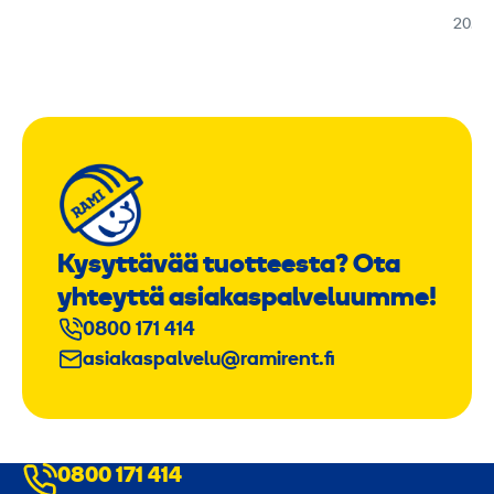
20.01
Kysyttävää tuotteesta? Ota
yhteyttä asiakaspalveluumme!
0800 171 414
asiakaspalvelu@ramirent.fi
0800 171 414