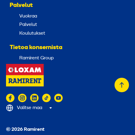
Palvelut
Vuokraa
Palvelut
Koulutukset
Tietoa konsernista
Ramirent Group
Takai
alkuu
Valitse maa
© 2026 Ramirent