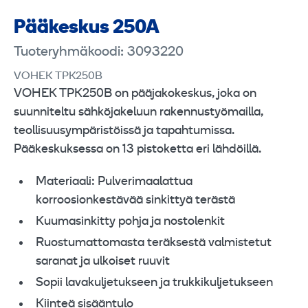
Pääkeskus 250A
Tuoteryhmäkoodi: 3093220
VOHEK TPK250B
VOHEK TPK250B on pääjakokeskus, joka on
suunniteltu sähköjakeluun rakennustyömailla,
teollisuusympäristöissä ja tapahtumissa.
Pääkeskuksessa on 13 pistoketta eri lähdöillä.
Materiaali: Pulverimaalattua
korroosionkestävää sinkittyä terästä
Kuumasinkitty pohja ja nostolenkit
Ruostumattomasta teräksestä valmistetut
saranat ja ulkoiset ruuvit
Sopii lavakuljetukseen ja trukkikuljetukseen
Kiinteä sisääntulo