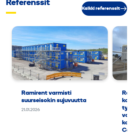
Referenssit
Kaikki referenssit
Ramirent varmisti
Ram
suurseisokin sujuvuutta
kok
työ
21.01.2026
vaa
kou
Can