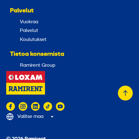
Palvelut
Vuokraa
Palvelut
Koulutukset
Tietoa konsernista
Ramirent Group
Takai
alkuu
Valitse maa
© 2026 Ramirent