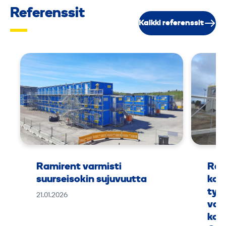
Referenssit
Kaikki referenssit
Ramirent varmisti
Ram
suurseisokin sujuvuutta
kok
työ
21.01.2026
vaa
kou