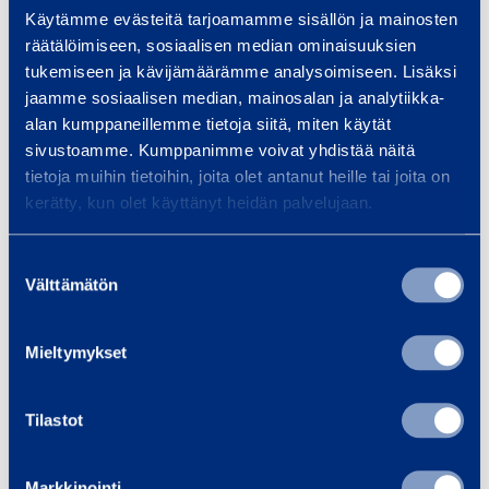
Käytämme evästeitä tarjoamamme sisällön ja mainosten
ä
räätälöimiseen, sosiaalisen median ominaisuuksien
k
tukemiseen ja kävijämäärämme analysoimiseen. Lisäksi
e
jaamme sosiaalisen median, mainosalan ja analytiikka-
s
alan kumppaneillemme tietoja siitä, miten käytät
k
sivustoamme. Kumppanimme voivat yhdistää näitä
Pääkeskus 400A
Pääkes
u
tietoja muihin tietoihin, joita olet antanut heille tai joita on
VOHEK TPK400
VOHEK
kerätty, kun olet käyttänyt heidän palvelujaan.
s
4
Suostumuksen
0
23,85 €
23,85 €
Välttämätön
/ päivä
(alv 0 %)
/
valinta
0
A
Lisää koriin
Lis
Mieltymykset
Tilastot
Palvelut
Markkinointi