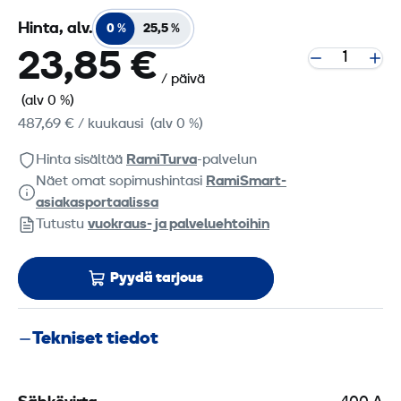
Hinta, alv.
0 %
25,5 %
23,85 €
/ päivä
(alv 0 %)
487,69 €
/ kuukausi
(alv 0 %)
Hinta sisältää
RamiTurva
-palvelun
Näet omat sopimushintasi
RamiSmart-
asiakasportaalissa
Tutustu
vuokraus- ja palveluehtoihin
Pyydä tarjous
Tekniset tiedot