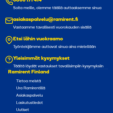
0800 171 414
Soita meille, olemme täällä auttaaksemme sinua
asiakaspalvelu@ramirent.fi
Vastaamme tavallisesti vuorokauden sisällä
Etsi lähin vuokraamo
Työntekijämme auttavat sinua aina mielellään
Yleisimmät kysymykset
Täältä löydät vastaukset tavallisimpiin kysymyksiin
Ramirent Finland
Tietoa meistä
Ura Ramirentillä
Asiakaspalvelu
Laskutustiedot
Uutiset