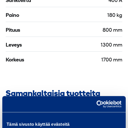
Sähkövirta
400 A
Paino
180 kg
Pituus
800 mm
Leveys
1300 mm
Korkeus
1700 mm
Samankaltaisia tuotteita
P
Tämä sivusto käyttää evästeitä
ä