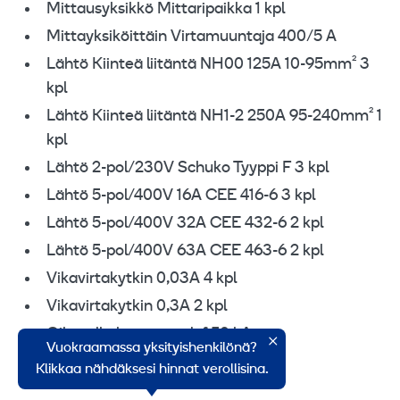
Mittausyksikkö Mittaripaikka 1 kpl
Mittayksiköittäin Virtamuuntaja 400/5 A
Lähtö Kiinteä liitäntä NH00 125A 10-95mm² 3
kpl
Lähtö Kiinteä liitäntä NH1-2 250A 95-240mm² 1
kpl
Lähtö 2-pol/230V Schuko Tyyppi F 3 kpl
Lähtö 5-pol/400V 16A CEE 416-6 3 kpl
Lähtö 5-pol/400V 32A CEE 432-6 2 kpl
Lähtö 5-pol/400V 63A CEE 463-6 2 kpl
Vikavirtakytkin 0,03A 4 kpl
Vikavirtakytkin 0,3A 2 kpl
Oikosulkukestävyys lcf 50 kA
Vuokraamassa yksityishenkilönä?
Suojausluokka IP44
Klikkaa nähdäksesi hinnat verollisina.