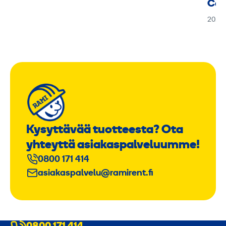
Can
20.01
Kysyttävää tuotteesta? Ota
yhteyttä asiakaspalveluumme!
0800 171 414
asiakaspalvelu@ramirent.fi