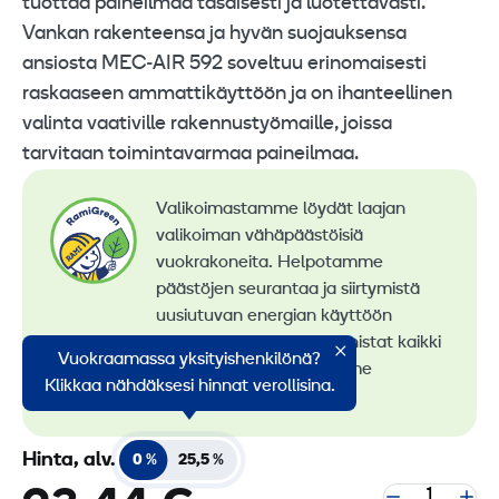
tuottaa paineilmaa tasaisesti ja luotettavasti.
Vankan rakenteensa ja hyvän suojauksensa
ansiosta MEC‑AIR 592 soveltuu erinomaisesti
raskaaseen ammattikäyttöön ja on ihanteellinen
valinta vaativille rakennustyömaille, joissa
tarvitaan toimintavarmaa paineilmaa.
Valikoimastamme löydät laajan
valikoiman vähäpäästöisiä
vuokrakoneita. Helpotamme
päästöjen seurantaa ja siirtymistä
uusiutuvan energian käyttöön
konevuokrauksessa. Tunnistat kaikki
Vuokraamassa yksityishenkilönä?
vähäpäästöiset koneemme
Klikkaa nähdäksesi hinnat verollisina.
RamiGreen-merkistä
.
Hinta, alv.
0 %
25,5 %