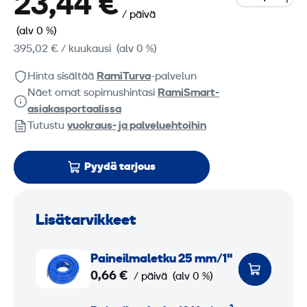
23,44 €
/ päivä
(alv 0 %)
395,02 €
/ kuukausi
(alv 0 %)
Hinta sisältää
RamiTurva
-palvelun
Näet omat sopimushintasi
RamiSmart-
asiakasportaalissa
Tutustu
vuokraus- ja palveluehtoihin
Pyydä tarjous
Lisätarvikkeet
P
Paine­ilmaletku 25 mm/1"
a
0,66 €
/ päivä
(alv 0 %)
i
n
P