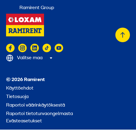
Ramirent Group
Takai
alkuu
Valitse maa
© 2026 Ramirent
Käyttöehdot
Tietosuoja
Raportoi väärinkäytöksestä
Raportoi tietoturvaongelmasta
Evästeasetukset