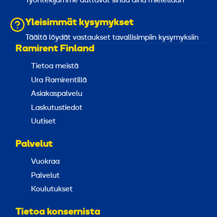
Työntekijämme auttavat sinua aina mielellään
Yleisimmät kysymykset
Täältä löydät vastaukset tavallisimpiin kysymyksiin
Ramirent Finland
Tietoa meistä
Ura Ramirentillä
Asiakaspalvelu
Laskutustiedot
Uutiset
Palvelut
Vuokraa
Palvelut
Koulutukset
Tietoa konsernista