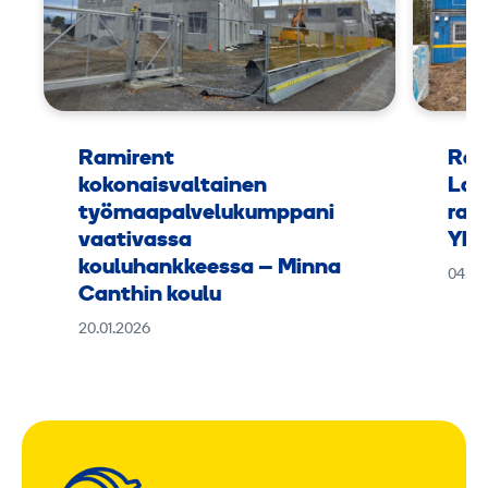
Ramirent
Ram
kokonaisvaltainen
Lap
työmaapalvelukumppani
rak
vaativassa
Yht
kouluhankkeessa – Minna
04.11
Canthin koulu
20.01.2026