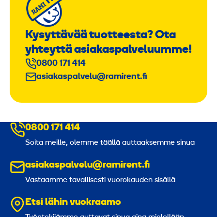
Kysyttävää tuotteesta? Ota
yhteyttä asiakaspalveluumme!
0800 171 414
asiakaspalvelu@ramirent.fi
0800 171 414
Soita meille, olemme täällä auttaaksemme sinua
asiakaspalvelu@ramirent.fi
Vastaamme tavallisesti vuorokauden sisällä
Etsi lähin vuokraamo