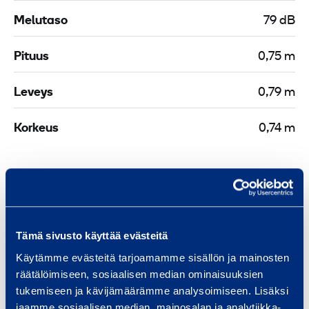
/
Melutaso
79 dB
1
K
"
p
Pituus
0,75 m
/
c
Leveys
0,79 m
m
²
Korkeus
0,74 m
1
0
-
1
Turvallisuus
2
Tämä sivusto käyttää evästeitä
m
Samankaltaisia tuotteita
Käytämme evästeitä tarjoamamme sisällön ja mainosten
m
räätälöimiseen, sosiaalisen median ominaisuuksien
tukemiseen ja kävijämäärämme analysoimiseen. Lisäksi
jaamme sosiaalisen median, mainosalan ja analytiikka-