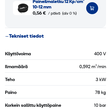
Paine­ilmaletku 12 Kp/cm²
e
a
10-12 mm
­
i
0,56 €
/ päivä
(alv 0 %)
i
n
l
e
m
­
Tekniset tiedot
a
i
l
l
e
m
Käyttövoima
400 V
t
a
k
l
Ilmamäärä
0,592 m³/min
u
e
2
t
Teho
3 kW
5
k
Paino
78 kg
u
m
1
Korkein sallittu käyttöpaine
10 bar
m
2