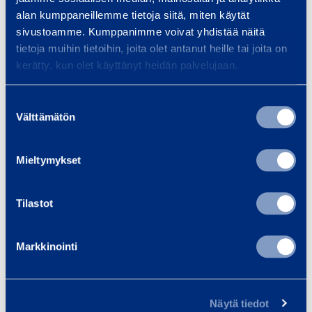
K
alan kumppaneillemme tietoja siitä, miten käytät
o
sivustoamme. Kumppanimme voivat yhdistää näitä
tietoja muihin tietoihin, joita olet antanut heille tai joita on
m
kerätty, kun olet käyttänyt heidän palvelujaan.
p
r
Suostumuksen
e
Välttämätön
valinta
s
Kompressori 230V,
Kompres
s
10 bar
10
Mieltymykset
o
MEC-AIR MA15350
MAKIT
r
i
Tilastot
12,41 €
12,41 €
/ päivä
(alv 0 %)
/ 
2
3
Markkinointi
Lisää koriin
Lis
0
V
,
Näytä tiedot