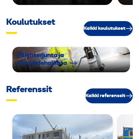
Koulutukset
Kaikki koulutukset
Pölyntorjunta ja
olosuhdehallinta
Referenssit
Kaikki referenssit