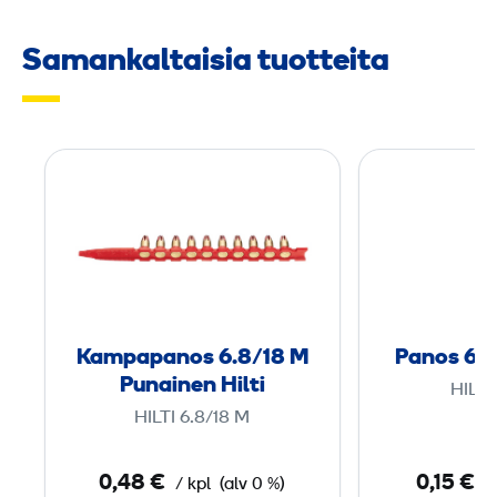
Samankaltaisia tuotteita
K
a
m
p
a
p
a
Kampapanos 6.8/18 M
Panos 6,8
n
Punainen Hilti
HILTI
o
HILTI 6.8/18 M
s
6
0,48 €
0,15 €
/ kpl
(alv 0 %)
/
.