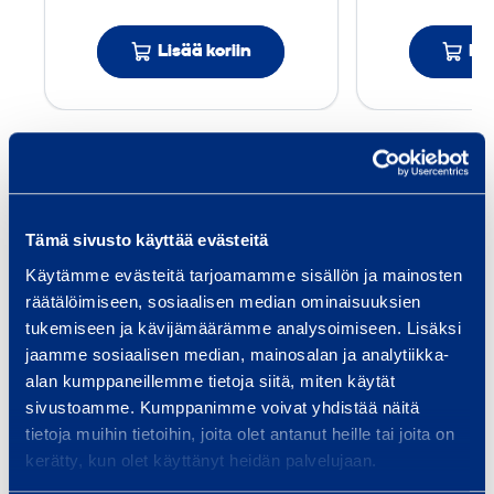
8
Lisää koriin
Lis
/
1
8
Palvelut
M
P
u
Tämä sivusto käyttää evästeitä
n
Käytämme evästeitä tarjoamamme sisällön ja mainosten
a
räätälöimiseen, sosiaalisen median ominaisuuksien
Talon rakentaminen
Inf
i
tukemiseen ja kävijämäärämme analysoimiseen. Lisäksi
Pientalon rakentaminen on iso
Tarj
n
jaamme sosiaalisen median, mainosalan ja analytiikka-
projekti, jossa oikeat työkalut ja
laaj
alan kumppaneillemme tietoja siitä, miten käytät
e
kalusto tekevät eron sujuvan ja
ja pa
sivustoamme. Kumppanimme voivat yhdistää näitä
n
tietoja muihin tietoihin, joita olet antanut heille tai joita on
stressittömän…
silta
H
kerätty, kun olet käyttänyt heidän palvelujaan.
mu
i