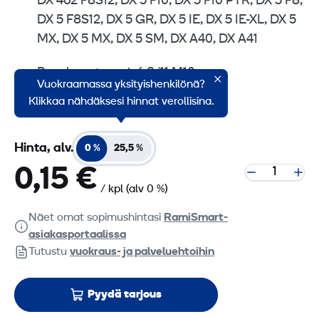
DX 462 F8S12, DX 5 F10, DX 5 F10 PTR, DX 5 F8,
DX 5 F8S12, DX 5 GR, DX 5 IE, DX 5 IE-XL, DX 5
MX, DX 5 MX, DX 5 SM, DX A40, DX A41
Panoksen tyyppi: 6.8/11 M10
Vuokraamassa yksityishenkilönä?
Väri: Keltainen
Klikkaa nähdäksesi hinnat verollisina.
Hinta, alv.
0 %
25,5 %
0,15 €
/ kpl
(alv 0 %)
Näet omat sopimushintasi
RamiSmart-
asiakasportaalissa
Tutustu
vuokraus- ja palveluehtoihin
Pyydä tarjous