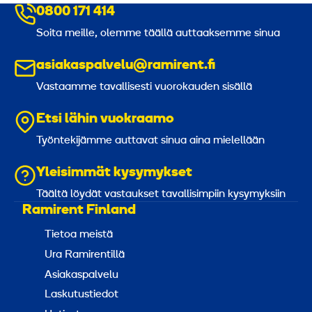
0800 171 414
Soita meille, olemme täällä auttaaksemme sinua
asiakaspalvelu@ramirent.fi
Vastaamme tavallisesti vuorokauden sisällä
Etsi lähin vuokraamo
Työntekijämme auttavat sinua aina mielellään
Yleisimmät kysymykset
Täältä löydät vastaukset tavallisimpiin kysymyksiin
Ramirent Finland
Tietoa meistä
Ura Ramirentillä
Asiakaspalvelu
Laskutustiedot