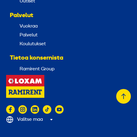
Uutiset
Palvelut
Vuokraa
Palvelut
Koulutukset
Tietoa konsernista
Ramirent Group
Takai
alkuu
Valitse maa