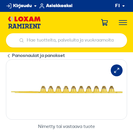
Hyppää
Kirjaudu
Asiakkaaksi
FI
sisältöön
Hae tuotteita, palveluita ja vuokraamoita
Hae tuotteita, palveluita ja vuokraamoita
Panosnaulat ja panokset
Nimetty tai vastaava tuote