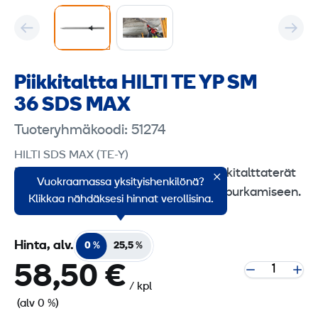
Piikkitaltta HILTI TE YP SM
36 SDS MAX
Tuoteryhmäkoodi: 51274
HILTI SDS MAX (TE-Y)
Erittäin kestävät SDS Max (TE-Y) -piikkitalttaterät
Vuokraamassa yksityishenkilönä?
betonin ja muurauksen piikkaukseen/purkamiseen.
Klikkaa nähdäksesi hinnat verollisina.
Hinta, alv.
0 %
25,5 %
58,50 €
/ kpl
(alv 0 %)