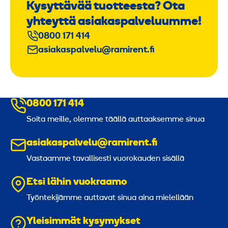
Kysyttävää tuotteesta? Ota
yhteyttä asiakaspalveluumme!
0800 171 414
asiakaspalvelu@ramirent.fi
0800 171 414
Soita meille, olemme täällä auttaaksemme sinua
asiakaspalvelu@ramirent.fi
Vastaamme tavallisesti vuorokauden sisällä
Etsi lähin vuokraamo
Työntekijämme auttavat sinua aina mielellään
Yleisimmät kysymykset