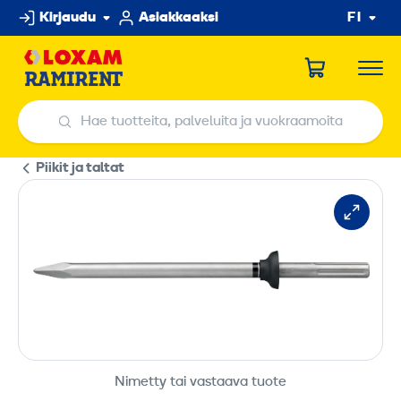
Hyppää
Kirjaudu
Asiakkaaksi
FI
sisältöön
Hae tuotteita, palveluita ja vuokraamoita
Hae tuotteita, palveluita ja vuokraamoita
Piikit ja taltat
Nimetty tai vastaava tuote