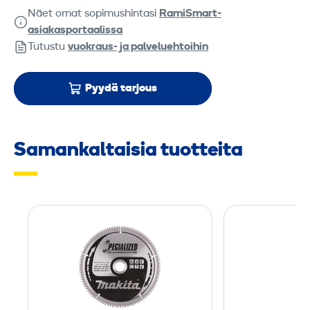
Näet omat sopimushintasi
RamiSmart-
asiakasportaalissa
Tutustu
vuokraus- ja palveluehtoihin
Pyydä tarjous
Samankaltaisia tuotteita
P
y
ö
r
ö
s