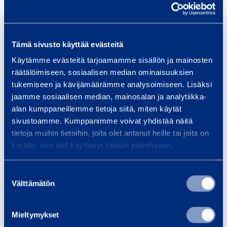
­
Talon rakentaminen
Inf
l
Pientalon rakentaminen on iso
Tarj
l
projekti, jossa oikeat työkalut ja
laaj
e
Tämä sivusto käyttää evästeitä
kalusto tekevät eron sujuvan ja
ja pa
,
Käytämme evästeitä tarjoamamme sisällön ja mainosten
stressittömän…
silta
2
räätälöimiseen, sosiaalisen median ominaisuuksien
mu
tukemiseen ja kävijämäärämme analysoimiseen. Lisäksi
6
jaamme sosiaalisen median, mainosalan ja analytiikka-
0
alan kumppaneillemme tietoja siitä, miten käytät
sivustoamme. Kumppanimme voivat yhdistää näitä
m
Lue lisää
Lue 
tietoja muihin tietoihin, joita olet antanut heille tai joita on
m
kerätty, kun olet käyttänyt heidän palvelujaan.
(
M
Suostumuksen
Koulutukset
a
Välttämätön
valinta
Kaikki koulutukset
k
i
Mieltymykset
t