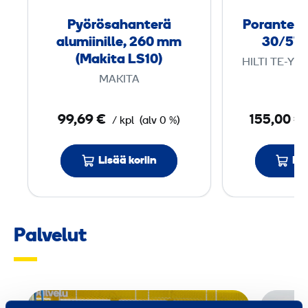
a
Pyörösahanterä
Poranterä
h
alumiini­lle, 260 mm
30/57
a
(Makita LS10)
HILTI TE-YX
n
MAKITA
t
e
99,69 €
155,00 €
/ kpl
(alv 0 %)
r
ä
Lisää koriin
Lis
a
l
u
m
Palvelut
i
i
n
i