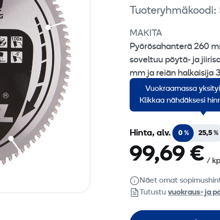
Tuoteryhmäkoodi:
MAKITA
Pyörösahanterä 260 mm 
soveltuu pöytä- ja jiir
mm ja reiän halkaisija
Vuokraamassa yksity
Myyntierä 1 kpl.
Klikkaa nähdäksesi hinn
Hinta, alv.
0 %
25,5 %
99,69 €
/ kp
Näet omat sopimushin
Tutustu
vuokraus- ja p