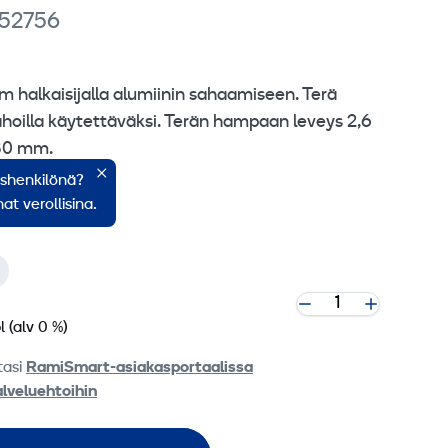
 52756
halkaisijalla alumiinin sahaamiseen. Terä
isahoilla käytettäväksi. Terän hampaan leveys 2,6
 30 mm.
ishenkilönä?
at verollisina.
l
(alv 0 %)
tasi
RamiSmart-asiakasportaalissa
alveluehtoihin