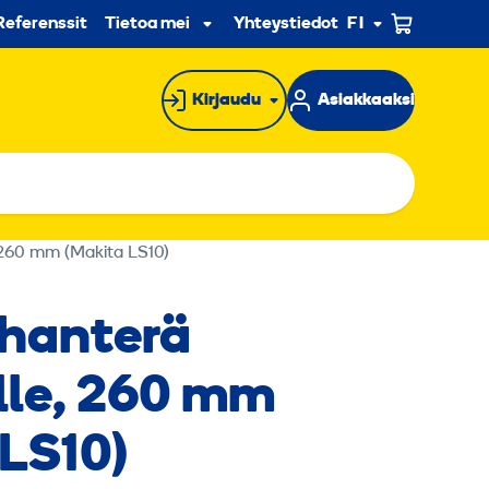
n
Referenssit
Tietoa meistä
Yhteystiedot
FI
Alavalikko
Kirjaudu
Asiakkaaksi
 260 mm (Makita LS10)
hanterä
­lle, 260 mm
 LS10)