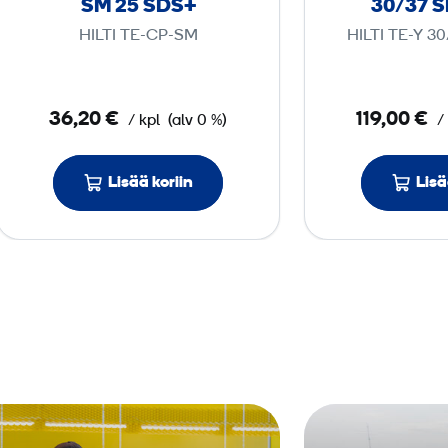
SM 25 SDS+
30/37 
l
HILTI TE-CP-SM
HILTI TE-Y 3
t
t
a
36,20 €
119,00 €
/ kpl
(alv 0 %)
/
H
I
Lisää koriin
L
Lisä
T
I
T
E
C
P
S
M
2