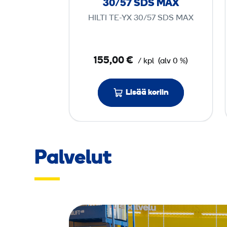
30/57 SDS MAX
ä
HILTI TE-YX 30/57 SDS MAX
H
I
L
155,00 €
/ kpl
(alv 0 %)
T
I
Lisää koriin
T
E
-
Y
X
Palvelut
3
0
/
5
7