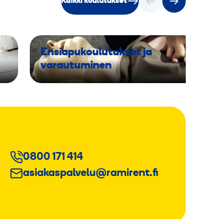
Kaikki koulutukset
Ensiapukoulutukset ja
varautuminen
0800 171 414
asiakaspalvelu@ramirent.fi