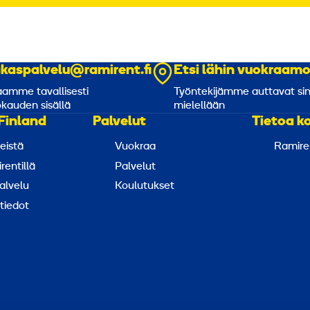
akaspalvelu@ramirent.fi
Etsi lähin vuokraam
amme tavallisesti
Työntekijämme auttavat si
kauden sisällä
mielellään
Finland
Palvelut
Tietoa k
eistä
Vuokraa
Ramire
rentillä
Palvelut
alvelu
Koulutukset
tiedot