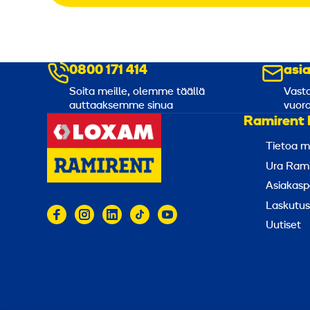
0800 171 414
asi
Soita meille, olemme täällä
Vasta
auttaaksemme sinua
vuoro
Ramirent 
Tietoa m
Ura Rami
Asiakasp
Laskutus
Uutiset