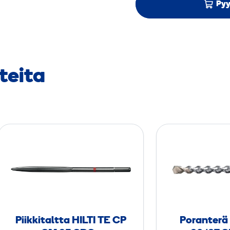
Pyy
teita
P
i
i
k
k
i
t
Piikkitaltta HILTI TE CP
Poranterä 
a