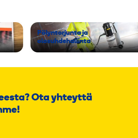
Pölyntorjunta ja
olosuhdehallinta
eesta? Ota yhteyttä
mme!