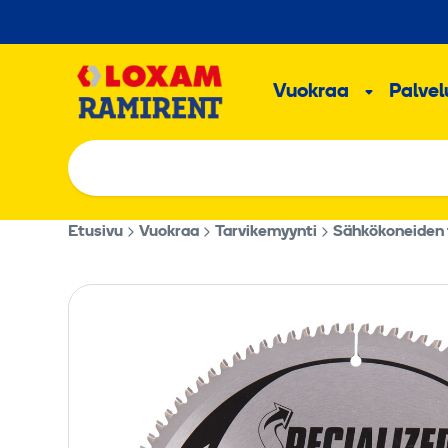
Hyppää
sisältöön
Päävalikk
Vuokraa
Palvelu
Alavalik
Etusivu
Vuokraa
Tarvikemyynti
Sähkökoneiden t