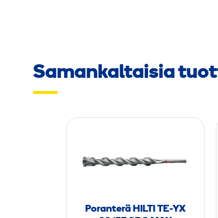
Samankaltaisia tuot
P
o
r
a
n
t
e
Poranterä HILTI TE-YX
r