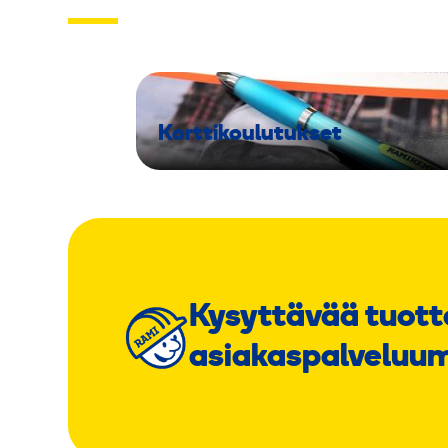
Korttikoulutukset
Kysyttävää tuott
asiakaspalveluu