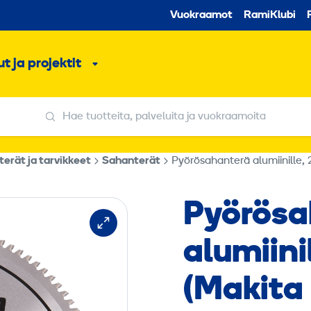
Toissijaine
Vuokraamot
RamiKlubi
o
t ja projektit
ko
Alavalikko
Hae tuotteita, palveluita ja vuokraamoita
Hae tuotteita, palveluita ja vuokraamoita
erät ja tarvikkeet
Sahanterät
Pyörösahanterä alumiinille,
Pyörösa
alumiini
(Makita