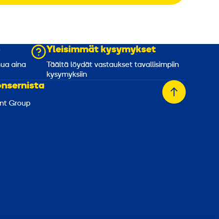
o
Yleisimmät kysymykset
nua aina
Täältä löydät vastaukset tavallisimpiin
kysymyksiin
onsernista
Takaisin
nt Group
alkuun