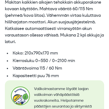
Makitan kaikkien aikojen tehokkain akkuporakone
kovaan käyttöön. Mahtava vääntö 60/115 Nm
(pehmeä/kova liitos). Vähemmän virtaa kuluttava
hiiliharjaton moottori. Akun suojausjärjestelmä.
Katkaisee automaattisesti virransyötön akun
varaustason ollessa vähissä. Mukana 2 kpl akkuja ja
laturi.
Koko: 210x790x170 mm
Kierrosluku 0–550 / 0–2100 min
Vääntövoima 115 / 60 Nm
Kapasiteetti puu 76 mm
Valikoimastamme löydät laajan
valikoiman vähäpäästöisiä
vuokrakoneita. Helpotamme
päästöjen seurantaa ja siirtymistä