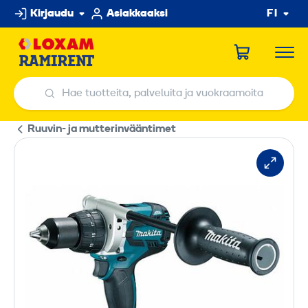
Hyppää
Kirjaudu
Asiakkaaksi
FI
sisältöön
Hae tuotteita, palveluita ja vuokraamoita
Hae tuotteita, palveluita ja vuokraamoita
Ruuvin- ja mutterinvääntimet