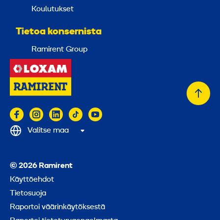
Koulutukset
Tietoa konsernista
Ramirent Group
Takai
alkuu
Valitse maa
© 2026 Ramirent
Käyttöehdot
Tietosuoja
Raportoi väärinkäytöksestä