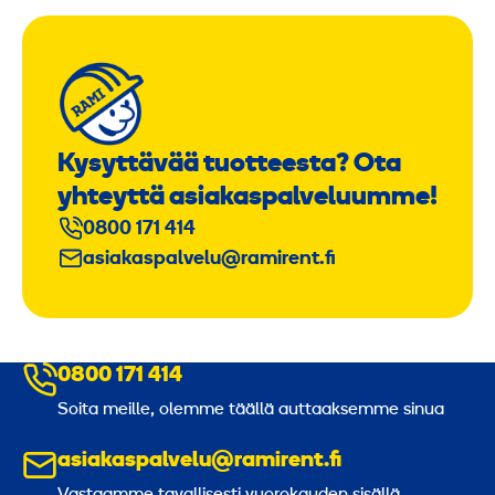
Kysyttävää tuotteesta? Ota
yhteyttä asiakaspalveluumme!
0800 171 414
asiakaspalvelu@ramirent.fi
0800 171 414
Soita meille, olemme täällä auttaaksemme sinua
asiakaspalvelu@ramirent.fi
Vastaamme tavallisesti vuorokauden sisällä