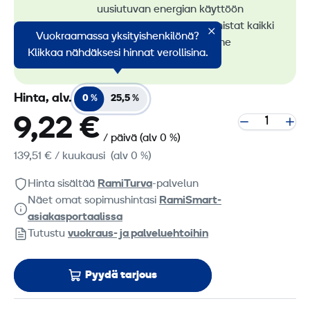
uusiutuvan energian käyttöön
konevuokrauksessa. Tunnistat kaikki
Vuokraamassa yksityishenkilönä?
vähäpäästöiset koneemme
Klikkaa nähdäksesi hinnat verollisina.
RamiGreen-merkistä
.
Hinta, alv.
0 %
25,5 %
9,22 €
/ päivä
(alv 0 %)
139,51 €
/ kuukausi
(alv 0 %)
Hinta sisältää
RamiTurva
-palvelun
Näet omat sopimushintasi
RamiSmart-
asiakasportaalissa
Tutustu
vuokraus- ja palveluehtoihin
Pyydä tarjous