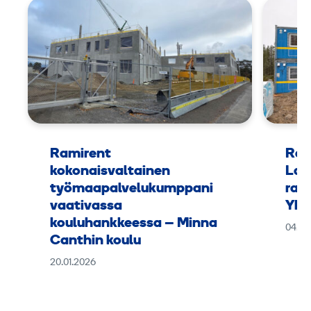
Ramirent
Ram
kokonaisvaltainen
Lap
työmaapalvelukumppani
rak
vaativassa
Yht
kouluhankkeessa – Minna
04.11
Canthin koulu
20.01.2026