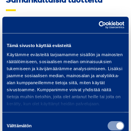
Samankaltaisia tuotteita
P
o
r
Tämä sivusto käyttää evästeitä
a
Käytämme evästeitä tarjoamamme sisällön ja mainosten
k
räätälöimiseen, sosiaalisen median ominaisuuksien
o
tukemiseen ja kävijämäärämme analysoimiseen. Lisäksi
n
jaamme sosiaalisen median, mainosalan ja analytiikka-
Porakone, akku
Iskevä ak
e
alan kumppaneillemme tietoja siitä, miten käytät
vä
HILTI SFC22-A
sivustoamme. Kumppanimme voivat yhdistää näitä
,
MAKITA 
tietoja muihin tietoihin, joita olet antanut heille tai joita on
a
kerätty, kun olet käyttänyt heidän palvelujaan.
k
10,98 €
13,63 €
/ päivä
(alv 0 %)
/
k
Suostumuksen
u
Välttämätön
valinta
Lisää koriin
Lis