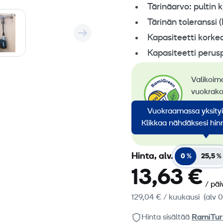
Tärinäarvo: pultin k
Tärinän toleranssi (
Kapasiteetti korkea
Kapasiteetti perus
Valikoim
vuokrako
siirtymi
Vuokraamassa yksity
konevuok
Klikkaa nähdäksesi hinn
koneem
Hinta, alv.
0 %
25,5 %
13,63 €
/ päi
129,04 €
/ kuukausi
(alv 
Hinta sisältää
RamiTur