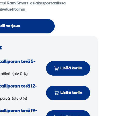
tasi
RamiSmart-asiakasportaalissa
alveluehtoihin
dä tarjous
t
alliporan terä 5-
Lisää koriin
 päivä
(alv 0 %)
alliporan terä 12-
Lisää koriin
 päivä
(alv 0 %)
alliporan terä 19-