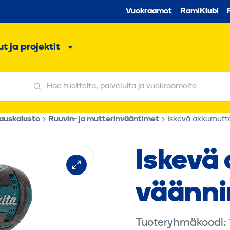
Toissijaine
Vuokraamot
RamiKlubi
o
t ja projektit
ko
Alavalikko
Hae tuotteita, palveluita ja vuokraamoita
Hae tuotteita, palveluita ja vuokraamoita
kauskalusto
Ruuvin- ja mutterinvääntimet
Iskevä akkumutt
Iskevä 
väänni
Sisältö vaati
Tuoteryhmäkoodi: