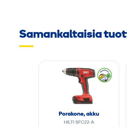
Samankaltaisia tuot
P
o
r
a
k
o
n
Porakone, akku
e
HILTI SFC22-A
,