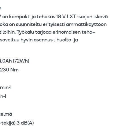
V
evästeasetuksia
 kompakti ja tehokas 18 V LXT ‑sarjan iskevä
oka on suunniteltu erityisesti ammattikäyttöön
ytiloihin. Työkalu tarjoaa erinomaisen teho–
soveltuu hyvin asennus‑, huolto‑ ja
 4,0Ah (72Wh)
 230 Nm
 min-1
n-1
telmä
-tekijä) 3 dB(A)