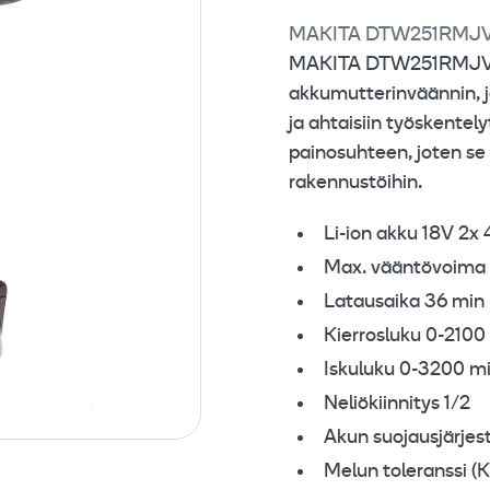
MAKITA DTW251RMJ
Muuta 
MAKITA DTW251RMJV on
akkumutterinväännin, j
ja ahtaisiin työskentel
painosuhteen, joten se 
rakennustöihin.
Li-ion akku 18V 2x
Max. vääntövoima
Latausaika 36 min
Kierrosluku 0-2100
Iskuluku 0-3200 mi
Neliökiinnitys 1/2
Akun suojausjärjes
Melun toleranssi (K