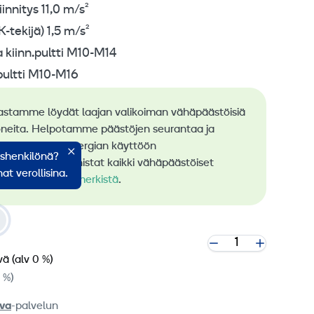
iinnitys 11,0 m/s²
K-tekijä) 1,5 m/s²
 kiinn.pultti M10-M14
pultti M10-M16
astamme löydät laajan valikoiman vähäpäästöisiä
neita. Helpotamme päästöjen seurantaa ja
stä uusiutuvan energian käyttöön
ishenkilönä?
rauksessa. Tunnistat kaikki vähäpäästöiset
at verollisina.
me
RamiGreen-merkistä
.
vä
(alv 0 %)
0 %)
va
-palvelun