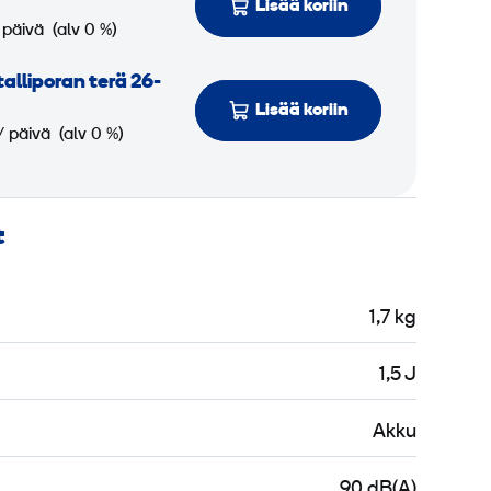
Lisää koriin
 päivä
(alv 0 %)
alliporan terä 26-
Lisää koriin
/ päivä
(alv 0 %)
t
1,7 kg
1,5 J
Akku
90 dB(A)