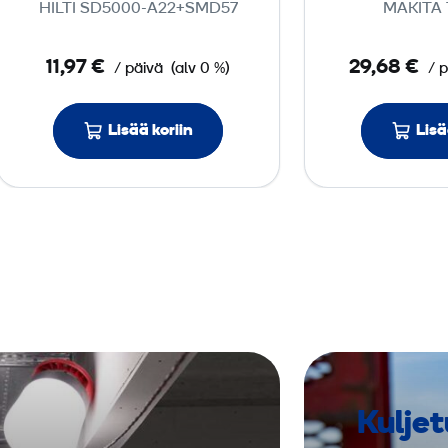
HILTI SD5000-A22+SMD57
MAKITA
n
n
11,97 €
29,68 €
/ päivä
(alv 0 %)
/ 
i
n
,
Lisää koriin
Lisä
a
u
t
o
m
a
a
t
t
i
Kuljet
n