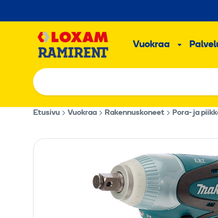
Hyppää
sisältöön
Päävalikk
Vuokraa
Palvelu
Alavalik
Etusivu
Vuokraa
Rakennuskoneet
Pora- ja piik