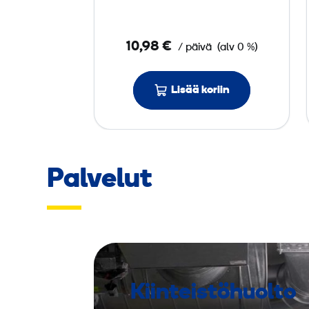
a
k
10,98 €
/ päivä
(alv 0 %)
k
u
Lisää koriin
Palvelut
Kiinteistöhuolto