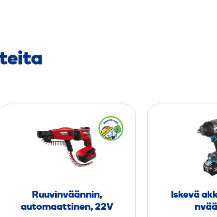
teita
R
u
u
v
i
n
v
Ruuvinväännin,
Iskevä akk
ä
automaattinen, 22V
nvää
ä