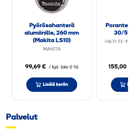
ö
s
a
Pyörösahanterä
Poranterä
h
alumiini­lle, 260 mm
30/57
a
(Makita LS10)
HILTI TE-YX
n
MAKITA
t
e
99,69 €
155,00 €
/ kpl
(alv 0 %)
r
ä
Lisää koriin
Lis
a
l
u
m
Palvelut
i
i