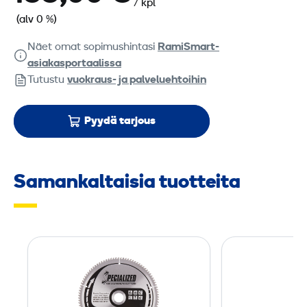
/ kpl
(alv 0 %)
Näet omat sopimushintasi
RamiSmart-
asiakasportaalissa
Tutustu
vuokraus- ja palveluehtoihin
Pyydä tarjous
Samankaltaisia tuotteita
P
y
ö
r