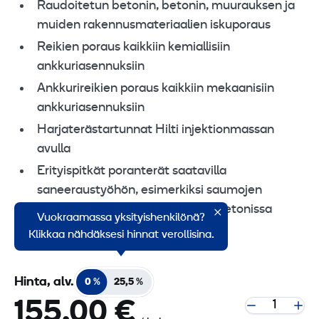
Raudoitetun betonin, betonin, muurauksen ja
muiden rakennusmateriaalien iskuporaus
Reikien poraus kaikkiin kemiallisiin
ankkuriasennuksiin
Ankkurireikien poraus kaikkiin mekaanisiin
ankkuriasennuksiin
Harjaterästartunnat Hilti injektionmassan
avulla
Erityispitkät poranterät saatavilla
saneeraustyöhön, esimerkiksi saumojen
tiivistämiseen muurauksessa ja betonissa
Vuokraamassa yksityishenkilönä?
vedenläpäisyn estämiseksi
Klikkaa nähdäksesi hinnat verollisina.
Hinta, alv.
0 %
25,5 %
155,00 €