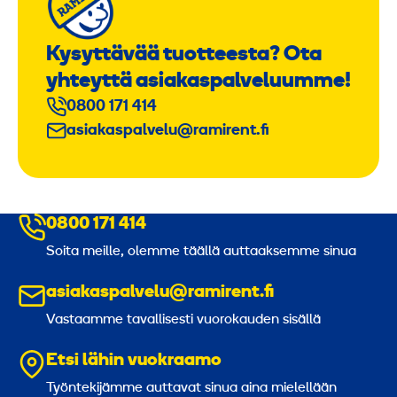
Kysyttävää tuotteesta? Ota
yhteyttä asiakaspalveluumme!
0800 171 414
asiakaspalvelu@ramirent.fi
0800 171 414
Soita meille, olemme täällä auttaaksemme sinua
asiakaspalvelu@ramirent.fi
Vastaamme tavallisesti vuorokauden sisällä
Etsi lähin vuokraamo
Työntekijämme auttavat sinua aina mielellään