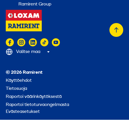
Ramirent Group
Takai
alkuu
Valitse maa
© 2026 Ramirent
Käyttöehdot
Tietosuoja
Raportoi väärinkäytöksestä
Raportoi tietoturvaongelmasta
Evästeasetukset