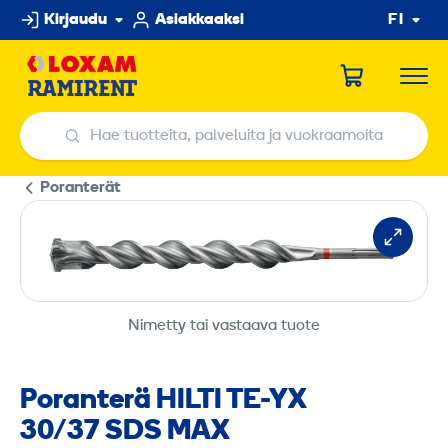
Hyppää
Kirjaudu
Asiakkaaksi
FI
sisältöön
Hae tuotteita, palveluita ja vuokraamoita
Hae tuotteita, palveluita ja vuokraamoita
Poranterät
Nimetty tai vastaava tuote
Poranterä HILTI TE-YX
30/37 SDS MAX