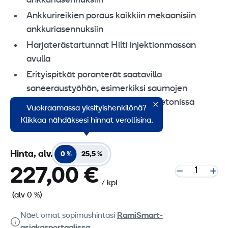
ankkuriasennuksiin
Ankkurireikien poraus kaikkiin mekaanisiin
ankkuriasennuksiin
Harjaterästartunnat Hilti injektionmassan
avulla
Erityispitkät poranterät saatavilla
saneeraustyöhön, esimerkiksi saumojen
tiivistämiseen muurauksessa ja betonissa
Vuokraamassa yksityishenkilönä?
vedenläpäisyn estämiseksi
Klikkaa nähdäksesi hinnat verollisina.
Hinta, alv.
0 %
25,5 %
227,00 €
/ kpl
(alv 0 %)
Näet omat sopimushintasi
RamiSmart-