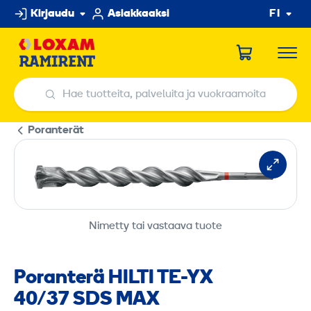
Hyppää
Kirjaudu
Asiakkaaksi
FI
sisältöön
Hae tuotteita, palveluita ja vuokraamoita
Hae tuotteita, palveluita ja vuokraamoita
Poranterät
Nimetty tai vastaava tuote
Poranterä HILTI TE-YX
40/37 SDS MAX