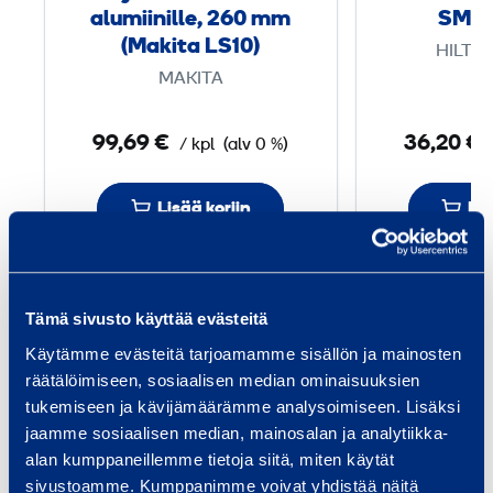
h
alumiini­lle, 260 mm
SM 2
a
(Makita LS10)
HILTI 
n
MAKITA
t
e
99,69 €
36,20 €
/ kpl
(alv 0 %)
r
ä
Lisää koriin
Lis
a
l
u
m
Tämä sivusto käyttää evästeitä
Palvelut
i
Käytämme evästeitä tarjoamamme sisällön ja mainosten
i
räätälöimiseen, sosiaalisen median ominaisuuksien
n
tukemiseen ja kävijämäärämme analysoimiseen. Lisäksi
i
jaamme sosiaalisen median, mainosalan ja analytiikka-
­
alan kumppaneillemme tietoja siitä, miten käytät
Talon rakentaminen
Inf
l
sivustoamme. Kumppanimme voivat yhdistää näitä