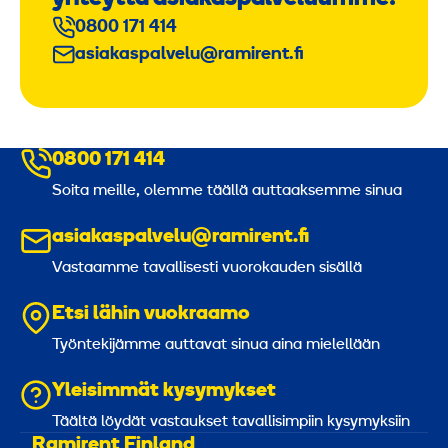
0800 171 414
asiakaspalvelu@ramirent.fi
0800 171 414
Soita meille, olemme täällä auttaaksemme sinua
asiakaspalvelu@ramirent.fi
Vastaamme tavallisesti vuorokauden sisällä
Etsi lähin vuokraamo
Työntekijämme auttavat sinua aina mielellään
Yleisimmät kysymykset
Täältä löydät vastaukset tavallisimpiin kysymyksiin
Ramirent Finland