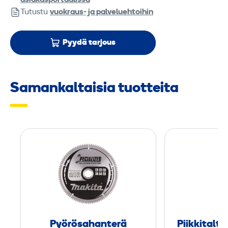
asiakasportaalissa
Tutustu
vuokraus- ja palveluehtoihin
Pyydä tarjous
Samankaltaisia tuotteita
P
y
ö
r
ö
s
a
Pyörösahanterä
Piikkitaltt