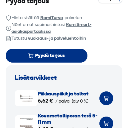
Pyydä tarjous
Hinta sisältää
RamiTurva
-palvelun
Näet omat sopimushintasi
RamiSmart-
asiakasportaalissa
Tutustu
vuokraus- ja palveluehtoihin
Pyydä tarjous
Lisätarvikkeet
P
Piikkauspiikit ja taltat
i
6,62 €
/ päivä
(alv 0 %)
i
k
K
Kova­metalliporan terä 5-
k
o
11 mm