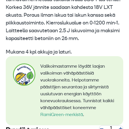
Korkea 36V jännite saadaan kahdesta 18V LXT
akusta. Poraus ilman iskua tai iskun kanssa sekä
piikkaustoiminto. Kierroslukualue on 0-1200 min-1.
Laitteella saavutetaan 2.5 J iskuvoima ja maksimi
kapasiteetti betoniin on 26 mm.
Mukana 4 kpl akkuja ja laturi.
Valikoimastamme löydät laajan
valikoiman vähäpäästöisiä
vuokrakoneita. Helpotamme
päästöjen seurantaa ja siirtymistä
uusiutuvan energian käyttöön
konevuokrauksessa. Tunnistat kaikki
vähäpäästöiset koneemme
RamiGreen-merkistä
.