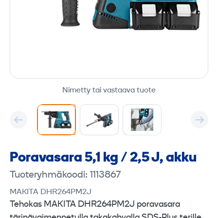
Nimetty tai vastaava tuote
Poravasara 5,1 kg / 2,5 J, akku
Tuoteryhmäkoodi: 1113867
MAKITA DHR264PM2J
Tehokas MAKITA DHR264PM2J poravasara
tärinävaimennetulla takakahvalla SDS-Plus terille.