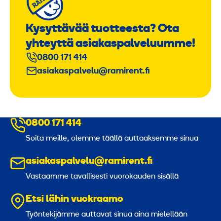
Kysyttävää tuotteesta? Ota
yhteyttä asiakaspalveluumme!
0800 171 414
asiakaspalvelu@ramirent.fi
0800 171 414
Soita meille, olemme täällä auttaaksemme sinua
asiakaspalvelu@ramirent.fi
Vastaamme tavallisesti vuorokauden sisällä
Etsi lähin vuokraamo
Työntekijämme auttavat sinua aina mielellään