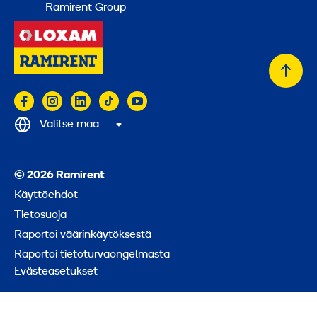
Ramirent Group
Takai
alkuu
Valitse maa
© 2026 Ramirent
Käyttöehdot
Tietosuoja
Raportoi väärinkäytöksestä
Raportoi tietoturvaongelmasta
Evästeasetukset