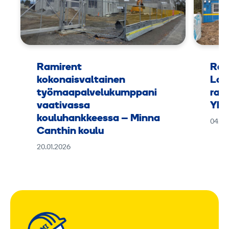
Ramirent
Ram
kokonaisvaltainen
Lap
työmaapalvelukumppani
rak
vaativassa
Yht
kouluhankkeessa – Minna
04.11
Canthin koulu
20.01.2026