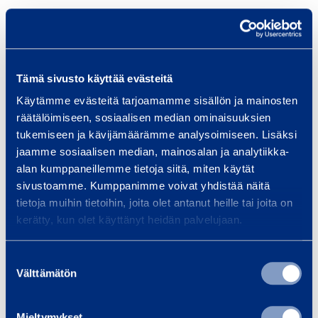
5
Leveys
120 mm
m
Korkeus
230 mm
m
Tämä sivusto käyttää evästeitä
Käytämme evästeitä tarjoamamme sisällön ja mainosten
räätälöimiseen, sosiaalisen median ominaisuuksien
Turvallisuus
tukemiseen ja kävijämäärämme analysoimiseen. Lisäksi
jaamme sosiaalisen median, mainosalan ja analytiikka-
alan kumppaneillemme tietoja siitä, miten käytät
Asiakirjat
sivustoamme. Kumppanimme voivat yhdistää näitä
tietoja muihin tietoihin, joita olet antanut heille tai joita on
kerätty, kun olet käyttänyt heidän palvelujaan.
Samankaltaisia tuotteita
Suostumuksen
Välttämätön
valinta
I
Mieltymykset