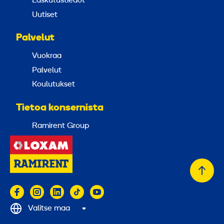
Laskutustiedot
Uutiset
Palvelut
Vuokraa
Palvelut
Koulutukset
Tietoa konsernista
Ramirent Group
Takai
alkuu
Valitse maa