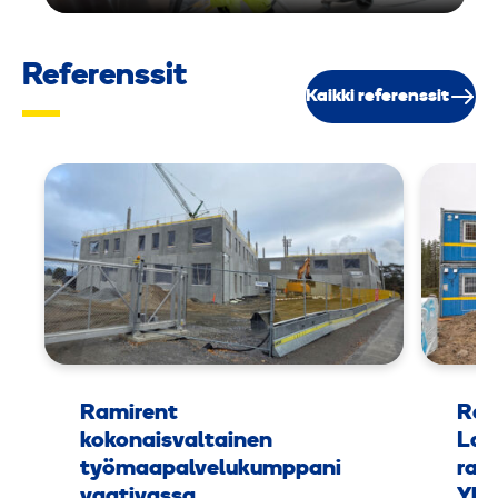
Referenssit
Kaikki referenssit
Ramirent
Ram
kokonaisvaltainen
Lap
työmaapalvelukumppani
rak
vaativassa
Yht