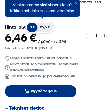
voidaan käyttää myös siirtonostoihin annetuissa
Vuokraamassa yksityishenkilönä?
kuormitusrajoissa.
Klikkaa nähdäksesi hinnat verollisina.
Hinta, alv.
0 %
25,5 %
6,46 €
/ päivä
(alv 0 %)
114,15 €
/ kuukausi
(alv 0 %)
Hinta sisältää
RamiTurva
-palvelun
Näet omat sopimushintasi
RamiSmart-
asiakasportaalissa
Tutustu
vuokraus- ja palveluehtoihin
Pyydä tarjous
Tekniset tiedot