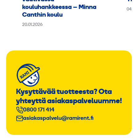
kouluhankkeessa – Minna
04.11
Canthin koulu
20.01.2026
Kysyttävää tuotteesta? Ota
yhteyttä asiakaspalveluumme!
0800 171 414
asiakaspalvelu@ramirent.fi