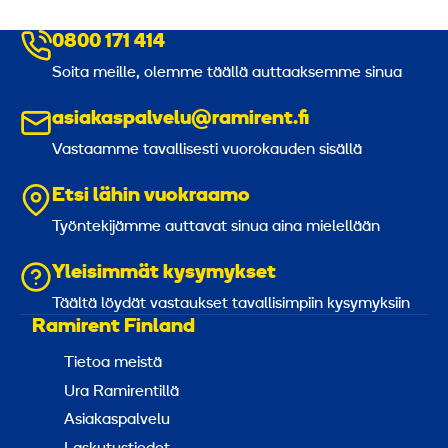
0800 171 414
Soita meille, olemme täällä auttaaksemme sinua
asiakaspalvelu@ramirent.fi
Vastaamme tavallisesti vuorokauden sisällä
Etsi lähin vuokraamo
Työntekijämme auttavat sinua aina mielellään
Yleisimmät kysymykset
Täältä löydät vastaukset tavallisimpiin kysymyksiin
Ramirent Finland
Tietoa meistä
Ura Ramirentillä
Asiakaspalvelu