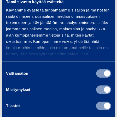
Tämä sivusto käyttää evästeitä
u
ABC-KÄRRY 400L
VEP
n
Käytämme evästeitä tarjoamamme sisällön ja mainosten
räätälöimiseen, sosiaalisen median ominaisuuksien
u
6,46 €
6,46 €
/ päivä
(alv 0 %)
/ 
tukemiseen ja kävijämäärämme analysoimiseen. Lisäksi
4
jaamme sosiaalisen median, mainosalan ja analytiikka-
0
alan kumppaneillemme tietoja siitä, miten käytät
Lisää koriin
0
Lis
sivustoamme. Kumppanimme voivat yhdistää näitä
tietoja muihin tietoihin, joita olet antanut heille tai joita on
l
kerätty, kun olet käyttänyt heidän palvelujaan.
Palvelut
Suostumuksen
Välttämätön
valinta
Mieltymykset
Kiinteistöhuolto
Kul
Tilastot
Kiinteistöhuollon
Kalu
kalustovuokraus nopeasti ja
logis